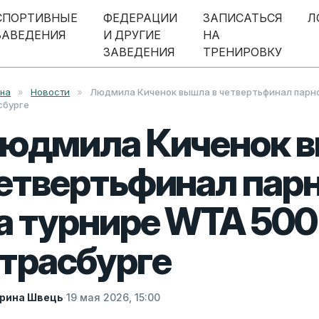
СПОРТИВНЫЕ
ФЕДЕРАЦИИ
ЗАПИСАТЬСЯ
Л
ЗАВЕДЕНИЯ
И ДРУГИЕ
НА
ЗАВЕДЕНИЯ
ТРЕНИРОВКУ
вна
»
Новости
»
Людмила Киченок вышла в четвертьфинал парно
сбурге
юдмила Киченок в
етвертьфинал парн
а турнире WTA 500
трасбурге
рина Швець
·
19 мая 2026, 15:00