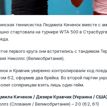
аинская теннисистка Людмила Киченок вместе с а
ешно стартовала на турнире WTA 500 в Страсбурге
яда.
тче первого круга они встретились с тандемом Те
вия Николлс (Великобритания).
нок и Кравчик уверенно контролировали ход поеди
ом 6:2, оформив два брейка. Во второй партии ук
волил соперницам взять лишь один гейм.
мила Киченок / Дезире Кравчик (Украина / США
ллз (Словакия / Великобритания) – 2:0 (6:2, 6:1)