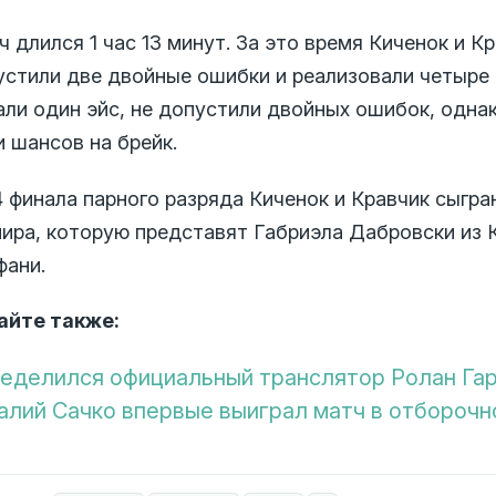
 длился 1 час 13 минут. За это время Киченок и К
устили две двойные ошибки и реализовали четыре 
али один эйс, не допустили двойных ошибок, однак
 шансов на брейк.
4 финала парного разряда Киченок и Кравчик сыгра
нира, которую представят Габриэла Дабровски из 
фани.
айте также:
еделился официальный транслятор Ролан Гар
алий Сачко впервые выиграл матч в отборочн