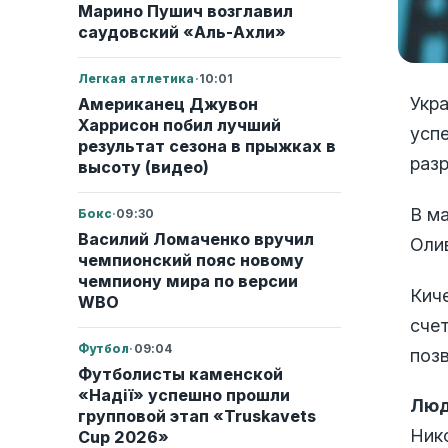
Марино Пушич возглавил
саудовский «Аль-Ахли»
Легкая атлетика
·
10:01
Укр
Американец Джувон
Харрисон побил лучший
усп
результат сезона в прыжках в
разр
высоту (видео)
В ма
Бокс
·
09:30
Василий Ломаченко вручил
Оли
чемпионский пояс новому
чемпиону мира по версии
Киче
WBO
счет
Футбол
·
09:04
поз
Футболисты каменской
«Надії» успешно прошли
Люд
групповой этап «Truskavets
Нико
Cup 2026»