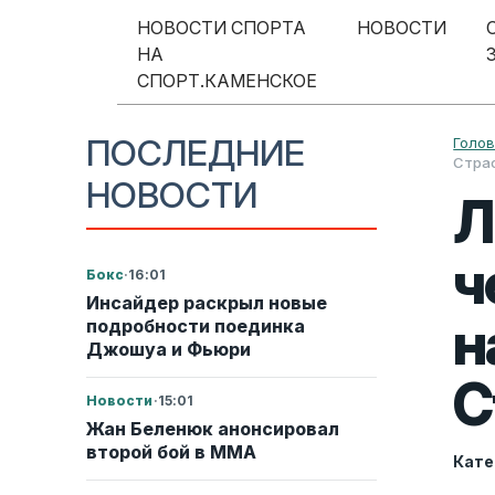
Перейти к содержимому
НОВОСТИ СПОРТА
НОВОСТИ
НА
Меню навигации
СПОРТ.КАМЕНСКОЕ
ПОСЛЕДНИЕ
Голо
Стра
НОВОСТИ
Л
ч
Бокс
·
16:01
Инсайдер раскрыл новые
н
подробности поединка
Джошуа и Фьюри
С
Новости
·
15:01
Жан Беленюк анонсировал
второй бой в ММА
Кате