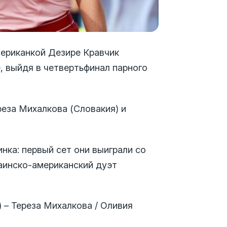
мериканкой Дезире Кравчик
, выйдя в четвертьфинал парного
реза Михалкова (Словакия) и
нка: первый сет они выиграли со
раинско-американский дуэт
)
– Тереза Михалкова / Оливия