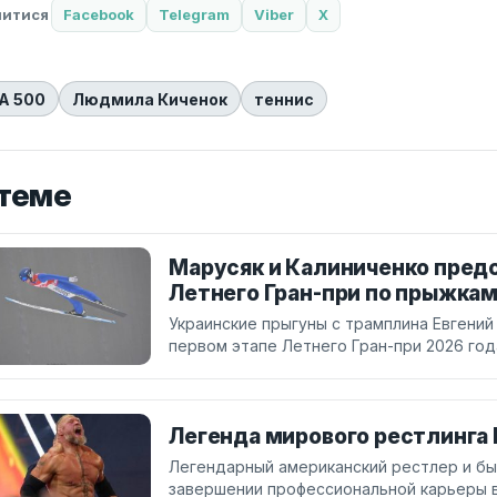
литися
Facebook
Telegram
Viber
X
A 500
Людмила Киченок
теннис
 теме
Марусяк и Калиниченко предс
Летнего Гран-при по прыжкам
Украинские прыгуны с трамплина Евгений
первом этапе Летнего Гран-при 2026 год
Легенда мирового рестлинга 
Легендарный американский рестлер и бы
завершении профессиональной карьеры в