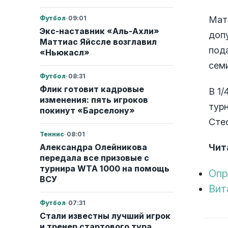
Матч
Футбол
·
09:01
Экс-наставник «Аль-Ахли»
доп
Маттиас Яйссле возглавил
под
«Ньюкасл»
семи
Футбол
·
08:31
Флик готовит кадровые
В 1/
изменения: пять игроков
тур
покинут «Барселону»
Сте
Теннис
·
08:01
Александра Олейникова
Чит
передала все призовые с
турнира WTA 1000 на помощь
Опр
ВСУ
Вит
Футбол
·
07:31
Стали известны лучший игрок
и тренер стартового тура