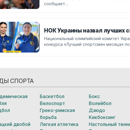
сообщает...
НОК Украины назвал лучших 
Национальный олимпийский комитет Укр
конкурса «Лучший спортсмен месяца» по 
ДЫ СПОРТА
демическая
Баскетбол
Бокс
бля
Велоспорт
Волейбол
дбол
Греко-римская
Дзюдо
борьба
Кикбоксинг
ацкий двобой
Легкая атлетика
Настольный тенн