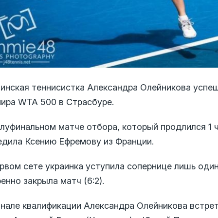
аинская теннисистка Александра Олейникова успе
нира WTA 500 в Страсбуре.
олуфинальном матче отбора, который продлился 1 ч
едила Ксению Ефремову из Франции.
рвом сете украинка уступила сопернице лишь один
енно закрыла матч (6:2).
инале квалификации Александра Олейникова встрет