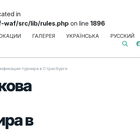
cated in
af/src/lib/rules.php
on line
1896
ОКАЦИИ
ГАЛЕРЕЯ
УКРАЇНСЬКА
РУССКИЙ
Search 
лификации турнира в Страсбурге
кова
ра в