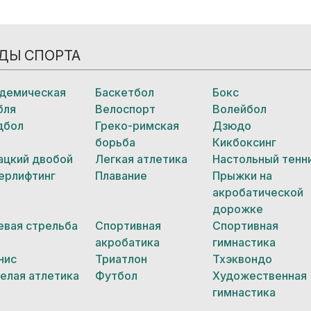
ДЫ СПОРТА
демическая
Баскетбол
Бокс
бля
Велоспорт
Волейбол
дбол
Греко-римская
Дзюдо
борьба
Кикбоксинг
ацкий двобой
Легкая атлетика
Настольный тенн
ерлифтинг
Плавание
Прыжки на
акробатической
дорожке
евая стрельба
Спортивная
Спортивная
акробатика
гимнастика
нис
Триатлон
Тхэквондо
елая атлетика
Футбол
Художественная
гимнастика