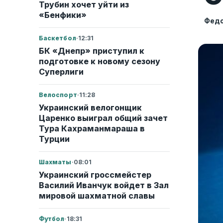
Трубин хочет уйти из
«Бенфики»
Федо
Баскетбол
·
12:31
БК «Днепр» приступил к
подготовке к новому сезону
Суперлиги
Велоспорт
·
11:28
Украинский велогонщик
Царенко выиграл общий зачет
Тура Кахраманмараша в
Турции
Шахматы
·
08:01
Украинский гроссмейстер
Василий Иванчук войдет в Зал
мировой шахматной славы
Футбол
·
18:31