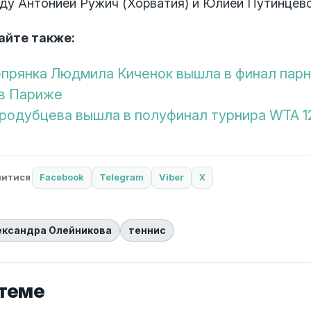
ду Антонией Ружич (Хорватия) и Юлией Путинцевой
айте также:
прянка Людмила Киченок вышла в финал парн
 в Париже
родубцева вышла в полуфинал турнира WTA 1
литися
Facebook
Telegram
Viber
X
ександра Олейникова
теннис
 теме