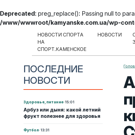
Deprecated
: preg_replace(): Passing null to par
/www/wwwroot/kamyanske.com.ua/wp-content
Перейти к содержимому
НОВОСТИ СПОРТА
НОВОСТИ
НА
Меню навигации
СПОРТ.КАМЕНСКОЕ
ПОСЛЕДНИЕ
Голо
А
НОВОСТИ
п
Здоровье, питание
·
15:01
к
Арбуз или дыня: какой летний
фрукт полезнее для здоровья
С
Футбол
·
13:31