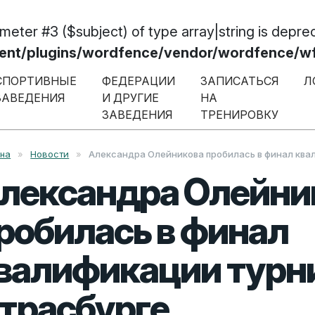
ameter #3 ($subject) of type array|string is depre
/plugins/wordfence/vendor/wordfence/wf-w
СПОРТИВНЫЕ
ФЕДЕРАЦИИ
ЗАПИСАТЬСЯ
Л
ЗАВЕДЕНИЯ
И ДРУГИЕ
НА
ЗАВЕДЕНИЯ
ТРЕНИРОВКУ
вна
»
Новости
»
Александра Олейникова пробилась в финал ква
лександра Олейни
робилась в финал
валификации турни
трасбурге