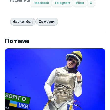
Поділитися
Facebook
Telegram
Viber
X
баскетбол
Семерич
По теме