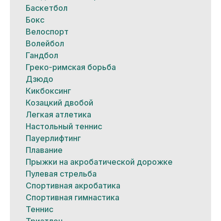
Баскетбол
Бокс
Велоспорт
Волейбол
Гандбол
Греко-римская борьба
Дзюдо
Кикбоксинг
Козацкий двобой
Легкая атлетика
Настольный теннис
Пауерлифтинг
Плавание
Прыжки на акробатической дорожке
Пулевая стрельба
Спортивная акробатика
Спортивная гимнастика
Теннис
Триатлон