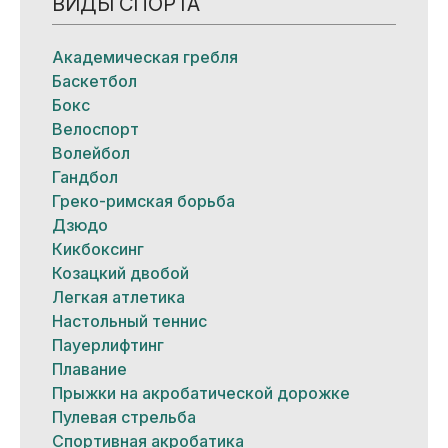
ВИДЫ СПОРТА
Академическая гребля
Баскетбол
Бокс
Велоспорт
Волейбол
Гандбол
Греко-римская борьба
Дзюдо
Кикбоксинг
Козацкий двобой
Легкая атлетика
Настольный теннис
Пауерлифтинг
Плавание
Прыжки на акробатической дорожке
Пулевая стрельба
Спортивная акробатика