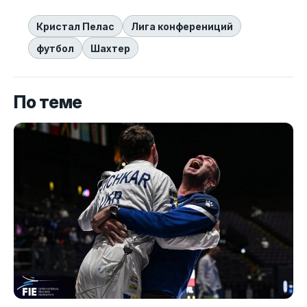
Кристал Пелас
Лига конферениций
футбол
Шахтер
По теме