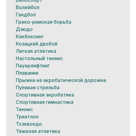
Велоспорт
Волейбол
Гандбол
Греко-римская борьба
Дзюдо
Кикбоксинг
Козацкий двобой
Легкая атлетика
Настольный теннис
Пауерлифтинг
Плавание
Прыжки на акробатической дорожке
Пулевая стрельба
Спортивная акробатика
Спортивная гимнастика
Теннис
Триатлон
Тхэквондо
Тяжелая атлетика