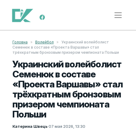
Перейти к содержимому
Меню навигации
Головна
»
Волейбол
»
Украинский волейболист
Семенюк в составе «Проекта Варшавы» стал
трёхкратным бронзовым призером чемпионата Польши
Украинский волейболист
Семенюк в составе
«Проекта Варшавы» стал
трёхкратным бронзовым
призером чемпионата
Польши
Катерина Швець
·
07 мая 2026, 13:30