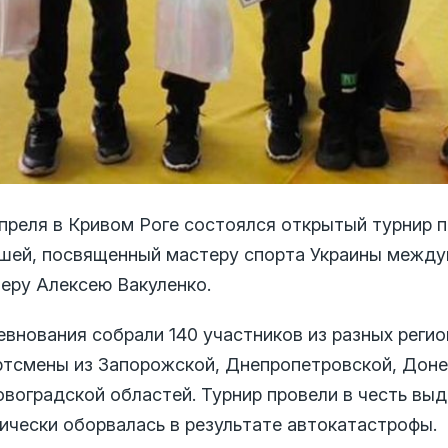
апреля в Кривом Роге состоялся открытый турнир 
шей, посвященный мастеру спорта Украины между
зеру Алексею Вакуленко.
евнования собрали 140 участников из разных реги
ртсмены из Запорожской, Днепропетровской, Доне
овоградской областей. Турнир провели в честь вы
гически оборвалась в результате автокатастрофы.