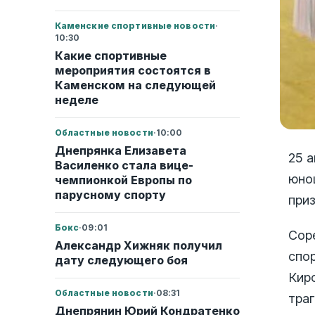
Каменские спортивные новости
·
10:30
Какие спортивные
мероприятия состоятся в
Каменском на следующей
неделе
Областные новости
·
10:00
Днепрянка Елизавета
25 
Василенко стала вице-
юно
чемпионкой Европы по
парусному спорту
при
Бокс
·
09:01
Сор
Александр Хижняк получил
спо
дату следующего боя
Кир
Областные новости
·
08:31
тра
Днепрянин Юрий Кондратенко