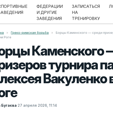
СПОРТИВНЫЕ
ФЕДЕРАЦИИ
ЗАПИСАТЬСЯ
Л
ЗАВЕДЕНИЯ
И ДРУГИЕ
НА
ЗАВЕДЕНИЯ
ТРЕНИРОВКУ
вна
»
Греко-римская борьба
»
Борцы Каменского — среди призер
м Роге
орцы Каменского 
ризеров турнира п
лексея Вакуленко 
оге
а Бугаєва
·
27 апреля 2026, 11:14