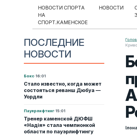
Перейти к содержимому
НОВОСТИ СПОРТА
НОВОСТИ
НА
Меню навигации
СПОРТ.КАМЕНСКОЕ
ПОСЛЕДНИЕ
Голо
Криво
НОВОСТИ
Б
п
Бокс
·
16:01
Стало известно, когда может
А
состояться реванш Дюбуа —
Уордли
Р
Пауерлифтинг
·
15:01
Тренер каменской ДЮФШ
«Надія» стала чемпионкой
Ілон
области по пауэрлифтингу