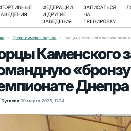
СПОРТИВНЫЕ
ФЕДЕРАЦИИ
ЗАПИСАТЬСЯ
Л
ЗАВЕДЕНИЯ
И ДРУГИЕ
НА
ЗАВЕДЕНИЯ
ТРЕНИРОВКУ
вна
»
Греко-римская борьба
»
Борцы Каменского завоевали ком
орцы Каменского з
омандную «бронзу
емпионате Днепра
а Бугаєва
·
09 марта 2026, 11:34