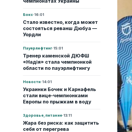
чемпионатах Украины
Бокс
·
16:01
Стало известно, когда может
состояться реванш Дюбуа —
Уордли
Пауерлифтинг
·
15:01
Тренер каменской ДЮФШ
«Надія» стала чемпионкой
области по пауэрлифтингу
Новости
·
14:01
Украинки Бочек и Карнафель
стали вице-чемпионками
Европы по прыжкам в воду
Здоровье, питание
·
13:11
Жара без риска: как защитить
себя от перегрева