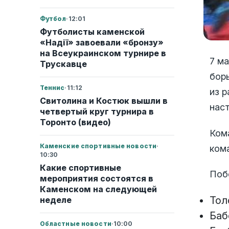
Футбол
·
12:01
Футболисты каменской
«Надії» завоевали «бронзу»
на Всеукраинском турнире в
7 м
Трускавце
бор
Теннис
·
11:12
из 
Свитолина и Костюк вышли в
нас
четвертый круг турнира в
Торонто (видео)
Ком
Каменские спортивные новости
·
ком
10:30
Какие спортивные
Поб
мероприятия состоятся в
Каменском на следующей
Тол
неделе
Баб
Областные новости
·
10:00