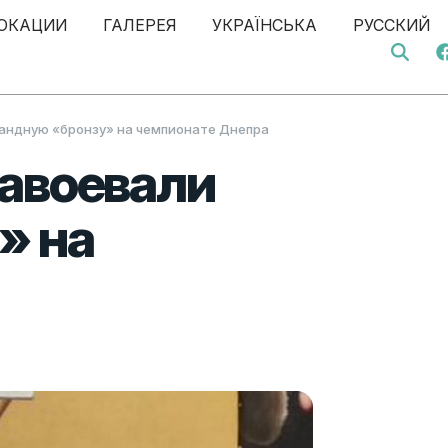
ОКАЦИИ
ГАЛЕРЕЯ
УКРАЇНСЬКА
РУССКИЙ
Search 
андную «бронзу» на чемпионате Днепра
авоевали
» на