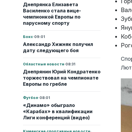
Гор
Днепрянка Елизавета
Вал
Василенко стала вице-
чемпионкой Европы по
Зуб
парусному спорту
Яну
Коб
Бокс
·
09:01
Александр Хижняк получил
Рог
дату следующего боя
Спо
Областные новости
·
08:31
Лют
Днепрянин Юрий Кондратенко
торжествовал на чемпионате
Европы по гребле
Футбол
·
08:01
«Динамо» обыграло
«Карабах» в квалификации
Лиги конференций (видео)
Каменские спортивные новости
·