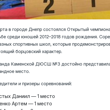
арта в городе Днепр состоялся Открытый чемпиона
ьбе среди юношей 2012–2018 годов рождения. Сор
разных спортивных школ, которые продемонстриров
тоящий борцовский характер.
анда Каменской ДЮСШ №3 достойно представила с
андное место.
едители и призеры соревнований:
стых Даниил — 1 место
енко Артем — 1 место