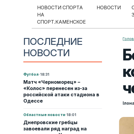
Перейти к содержимому
НОВОСТИ СПОРТА
НОВОСТИ
НА
Меню навигации
СПОРТ.КАМЕНСКОЕ
ПОСЛЕДНИЕ
Голо
Б
НОВОСТИ
к
Футбол
·
18:31
ч
Матч «Черноморец» –
«Колос» перенесен из-за
российской атаки стадиона в
Одессе
Ілон
Областные новости
·
18:01
Днепровские гребцы
завоевали ряд наград на