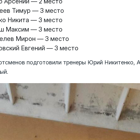
б Арсений — 2 место
еев Тимур — 3 место
ко Никита — 3 место
ш Максим — 3 место
елев Мирон — 3 место
овский Евгений — 3 место
ртсменов подготовили тренеры Юрий Никитенко, А
ый.