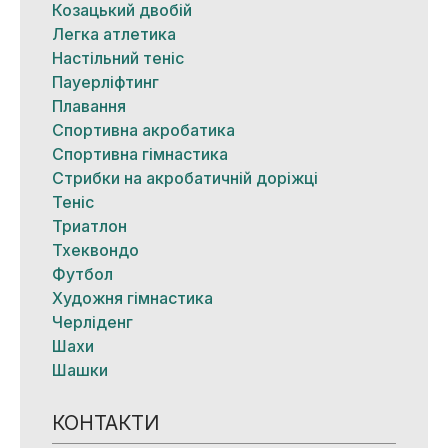
Козацький двобій
Легка атлетика
Настільний теніс
Пауерліфтинг
Плавання
Спортивна акробатика
Спортивна гімнастика
Стрибки на акробатичній доріжці
Теніс
Триатлон
Тхеквондо
Футбол
Художня гімнастика
Черліденг
Шахи
Шашки
КОНТАКТИ