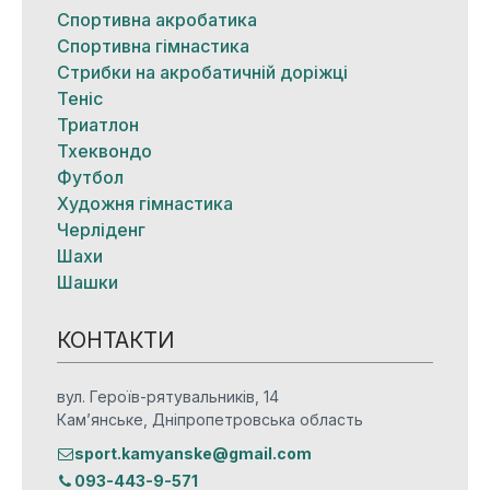
Спортивна акробатика
Спортивна гімнастика
Стрибки на акробатичній доріжці
Теніс
Триатлон
Тхеквондо
Футбол
Художня гімнастика
Черліденг
Шахи
Шашки
КОНТАКТИ
вул. Героїв-рятувальників, 14
Кам’янське, Дніпропетровська область
sport.kamyanske@gmail.com
093-443-9-571