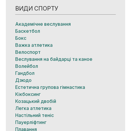
ВИДИ СПОРТУ
Академічне веслування
Баскетбол
Бокс
Важка атлетика
Велоспорт
Веслування на байдарці та каное
Волейбол
Гандбол
Дзюдо
Естетична групова гімнастика
Кікбоксинг
Козацький двобій
Легка атлетика
Настільний теніс
Пауерліфтинг
Плавання