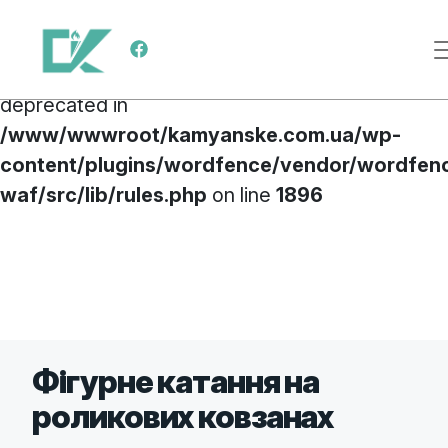
Deprecated
: preg_replace(): Passing null to
Main Navigation
parameter #3 ($subject) of type array|string is
deprecated in
/www/wwwroot/kamyanske.com.ua/wp-
content/plugins/wordfence/vendor/wordfen
waf/src/lib/rules.php
on line
1896
Skip to content
Фігурнe катання на
роликових ковзанах