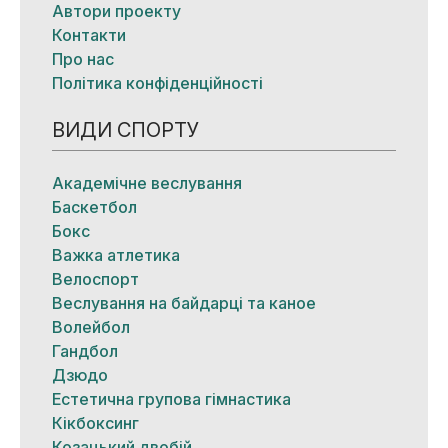
Автори проекту
Контакти
Про нас
Політика конфіденційності
ВИДИ СПОРТУ
Академічне веслування
Баскетбол
Бокс
Важка атлетика
Велоспорт
Веслування на байдарці та каное
Волейбол
Гандбол
Дзюдо
Естетична групова гімнастика
Кікбоксинг
Козацький двобій