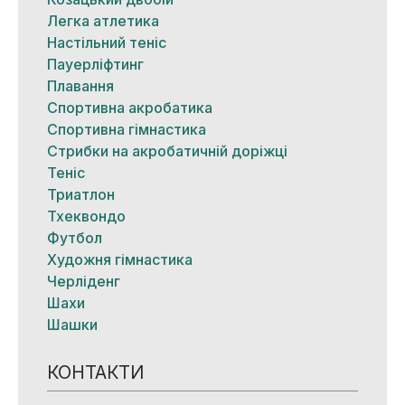
Легка атлетика
Настільний теніс
Пауерліфтинг
Плавання
Спортивна акробатика
Спортивна гімнастика
Стрибки на акробатичній доріжці
Теніс
Триатлон
Тхеквондо
Футбол
Художня гімнастика
Черліденг
Шахи
Шашки
КОНТАКТИ