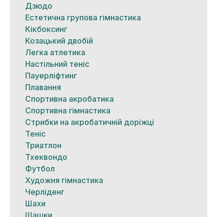
Дзюдо
Естетична групова гімнастика
Кікбоксинг
Козацький двобій
Легка атлетика
Настільний теніс
Пауерліфтинг
Плавання
Спортивна акробатика
Спортивна гімнастика
Стрибки на акробатичній доріжці
Теніс
Триатлон
Тхеквондо
Футбол
Художня гімнастика
Черліденг
Шахи
Шашки