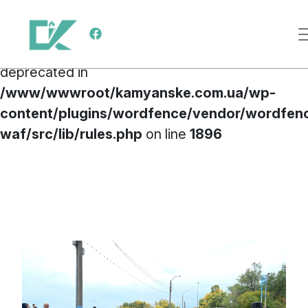
Deprecated
: preg_replace(): Passing null to
Main Navigation
parameter #3 ($subject) of type array|string is
deprecated in
/www/wwwroot/kamyanske.com.ua/wp-
content/plugins/wordfence/vendor/wordfen
waf/src/lib/rules.php
on line
1896
Skip to content