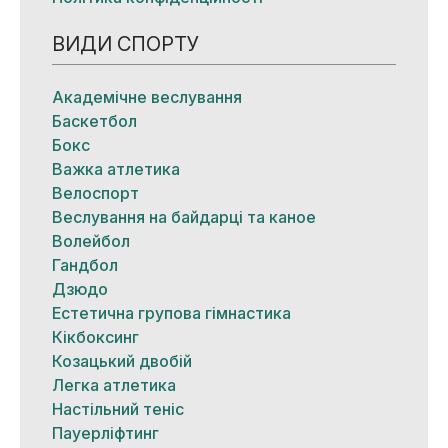
ВИДИ СПОРТУ
Академічне веслування
Баскетбол
Бокс
Важка атлетика
Велоспорт
Веслування на байдарці та каное
Волейбол
Гандбол
Дзюдо
Естетична групова гімнастика
Кікбоксинг
Козацький двобій
Легка атлетика
Настільний теніс
Пауерліфтинг