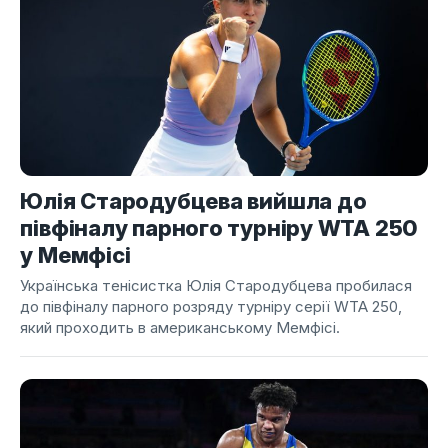
Юлія Стародубцева вийшла до
півфіналу парного турніру WTA 250
у Мемфісі
Українська тенісистка Юлія Стародубцева пробилася
до півфіналу парного розряду турніру серії WTA 250,
який проходить в американському Мемфісі.