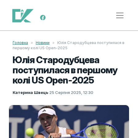
Skip to content
Main Navigation
Головна
»
Новини
»
Юлія Стародубцева поступилася в
першому колі US Open-2025
Юлія Стародубцева
поступилася в першому
колі US Open-2025
Катерина Швець
·
25 Серпня 2025, 12:30