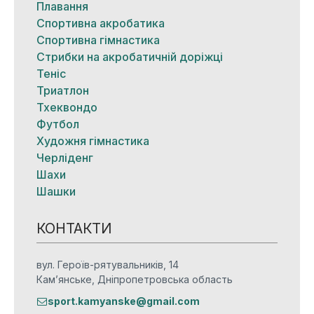
Плавання
Спортивна акробатика
Спортивна гімнастика
Стрибки на акробатичній доріжці
Теніс
Триатлон
Тхеквондо
Футбол
Художня гімнастика
Черліденг
Шахи
Шашки
КОНТАКТИ
вул. Героїв-рятувальників, 14
Кам’янське, Дніпропетровська область
sport.kamyanske@gmail.com