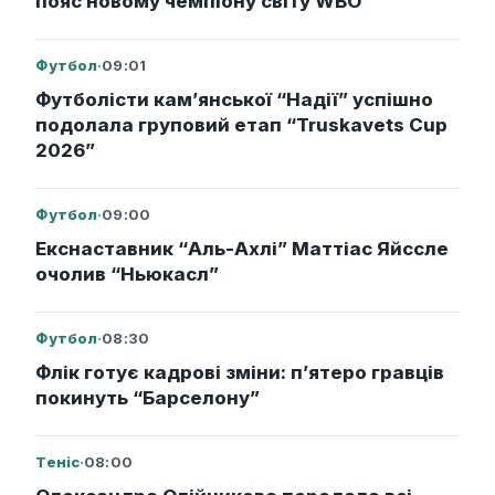
пояс новому чемпіону світу WBO
Футбол
·
09:01
Футболісти кам’янської “Надії” успішно
подолала груповий етап “Truskavets Cup
2026”
Футбол
·
09:00
Екснаставник “Аль-Ахлі” Маттіас Яйссле
очолив “Ньюкасл”
Футбол
·
08:30
Флік готує кадрові зміни: п’ятеро гравців
покинуть “Барселону”
Теніс
·
08:00