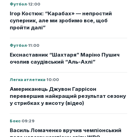
Футбол
·
12:00
Ігор Костюк: “Карабах» — непростий
суперник, але ми зробимо все, щоб
пройти далі”
Футбол
·
11:00
Екснаставник “Шахтаря” Маріно Пушич
очолив саудівський “Аль-Ахлі”
Легка атлетика
·
10:00
Американець Джувон Гаррісон
перевершив найкращий результат сезону
у стрибках у висоту (відео)
Бокс
·
09:29
Василь Ломаченко вручив чемпіонський