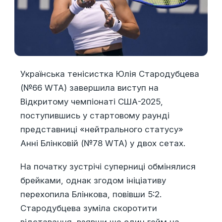
Українська тенісистка Юлія Стародубцева
(№66 WTA) завершила виступ на
Відкритому чемпіонаті США-2025,
поступившись у стартовому раунді
представниці «нейтрального статусу»
Анні Блінковій (№78 WTA) у двох сетах.
На початку зустрічі суперниці обмінялися
брейками, однак згодом ініціативу
перехопила Блінкова, повівши 5:2.
Стародубцева зуміла скоротити