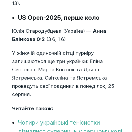
13).
US Open-2025, перше коло
Юлія Стародубцева (Україна) —
Анна
Блінкова 0:2
(3:6, 1:6)
У жіночій одиночній сітці турніру
залишаються ще три українки: Еліна
Світоліна, Марта Костюк та Даяна
Ястремська. Світоліна та Ястремська
проведуть свої поєдинки в понеділок, 25
серпня.
Читайте також:
Чотири українські тенісистки
дізналися суперниць у першому колі