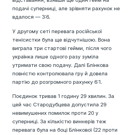
відставання, взявши ще один гейм на
подачі суперниці, але зрівняти рахунок не
вдалося — 3:6.
У другому сеті перевага російської
тенісистки була ще відчутнішою. Вона
виграла три стартові гейми, після чого
українка лише одного разу зуміла
утримати свою подачу. Далі Блінкова
повністю контролювала гру й довела
партію до розгромного рахунку 6:1.
Поєдинок тривав 1 годину 29 хвилин. За
цей час Стародубцева допустила 29
невимушених помилок проти 20 у
суперниці. За кількістю виннерів теж
перевага була на боці Блінкової (22 проти