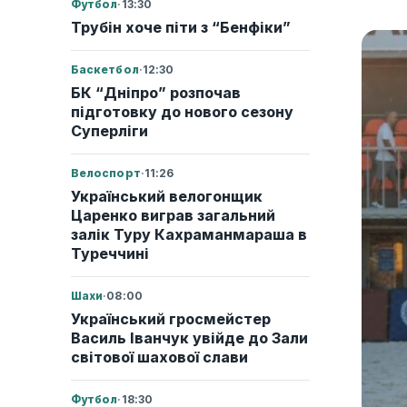
Футбол
·
13:30
Трубін хоче піти з “Бенфіки”
Баскетбол
·
12:30
БК “Дніпро” розпочав
підготовку до нового сезону
Суперліги
Велоспорт
·
11:26
Український велогонщик
Царенко виграв загальний
залік Туру Кахраманмараша в
Туреччині
Шахи
·
08:00
Український гросмейстер
Василь Іванчук увійде до Зали
світової шахової слави
Футбол
·
18:30