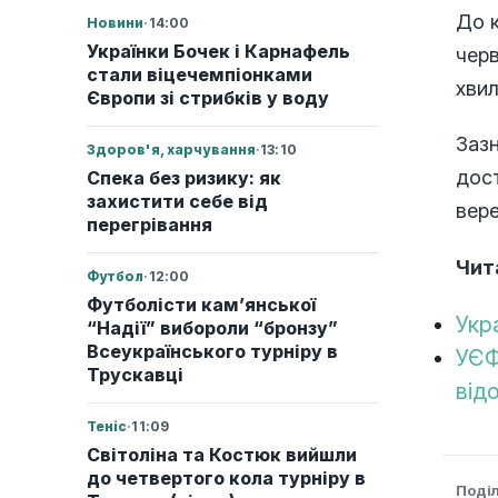
До к
Новини
·
14:00
Українки Бочек і Карнафель
черв
стали віцечемпіонками
хвил
Європи зі стрибків у воду
Зазн
Здоров'я, харчування
·
13:10
дост
Спека без ризику: як
захистити себе від
вере
перегрівання
Чит
Футбол
·
12:00
Футболісти кам’янської
Укр
“Надії” вибороли “бронзу”
Всеукраїнського турніру в
УЄФ
Трускавці
від
Теніс
·
11:09
Світоліна та Костюк вийшли
до четвертого кола турніру в
Поді