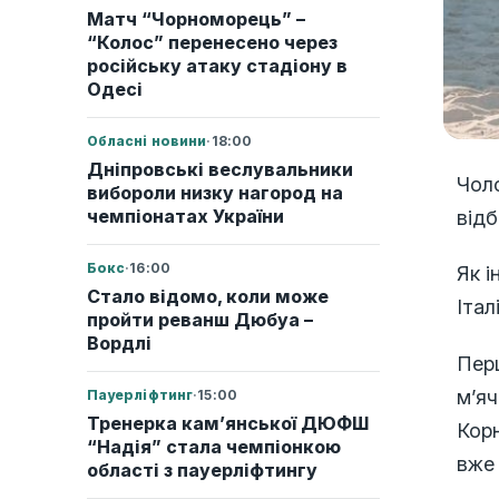
Матч “Чорноморець” –
“Колос” перенесено через
російську атаку стадіону в
Одесі
Обласні новини
·
18:00
Дніпровські веслувальники
Чоло
вибороли низку нагород на
чемпіонатах України
відб
Бокс
·
16:00
Як і
Стало відомо, коли може
Італ
пройти реванш Дюбуа –
Вордлі
Перш
м’яч
Пауерліфтинг
·
15:00
Тренерка кам’янської ДЮФШ
Корн
“Надія” стала чемпіонкою
вже 
області з пауерліфтингу