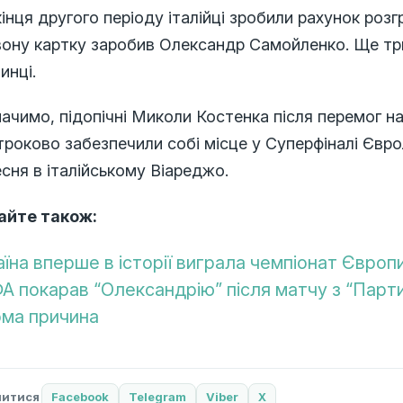
інця другого періоду італійці зробили рахунок розгр
ону картку заробив Олександр Самойленко. Ще три м
инці.
ачимо, підопічні Миколи Костенка після перемог над
роково забезпечили собі місце у Суперфіналі Єврол
сня в італійському Віареджо.
айте також:
аїна вперше в історії виграла чемпіонат Євро
А покарав “Олександрію” після матчу з “Парти
ома причина
литися
Facebook
Telegram
Viber
X