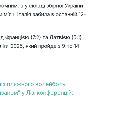
омним, а у складі збірної України
’ячі Італія забила в останній 12-
 Францією (7:2) та Латвією (5:1)
іги-2025, який пройде з 9 по 14
пи з пляжного волейболу
заном” у Лізі конференцій: