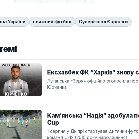
рна України
пляжний футбол
Суперфінал Євроліги
темі
Ексхавбек ФК “Харків” знову с
Луганська «Зоря» офіційно оголосила про
Юрченка.
Кам’янська “Надія” здобула 
Cup
1 серпня у Дніпрі стартував дитячий фут
команд U-12 (2015 року народження).