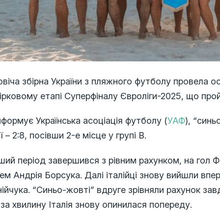
віча збірна України з пляжного футболу провела о
ірковому етапі Суперфіналу Євроліги-2025, що пр
нформує Українська асоціація футболу (
УАФ
), “син
ії – 2:8, посівши 2-е місце у групі В.
ий період завершився з рівним рахунком, на гол Фр
ем Андрія Борсука. Далі італійці знову вийшли вп
ійчука. “Синьо-жовті” вдруге зрівняли рахунок за
за хвилину Італія знову опинилася попереду.