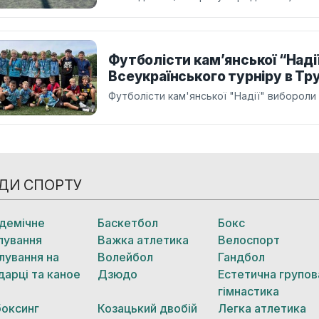
Футболісти кам’янської “Наді
Всеукраїнського турніру в Тр
Футболісти кам'янської "Надії" вибороли
ДИ СПОРТУ
демічне
Баскетбол
Бокс
лування
Важка атлетика
Велоспорт
лування на
Волейбол
Гандбол
дарці та каное
Дзюдо
Естетична групов
гімнастика
боксинг
Козацький двобій
Легка атлетика