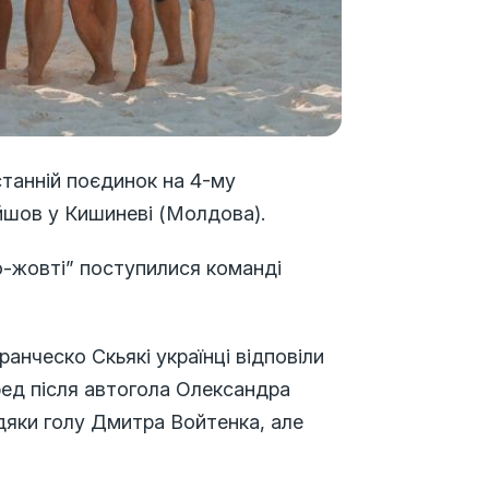
станній поєдинок на 4-му
ойшов у Кишиневі (Молдова).
ьо-жовті” поступилися команді
анческо Скьякі українці відповіли
еред після автогола Олександра
вдяки голу Дмитра Войтенка, але