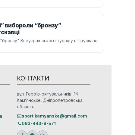
ї” вибороли “бронзу”
ускавці
 "бронзу" Всеукраїнського турніру в Трускавці
КОНТАКТИ
вул. Героїв-рятувальників, 14
Кам’янське, Дніпропетровська
область
а
sport.kamyanske@gmail.com
093-443-9-571