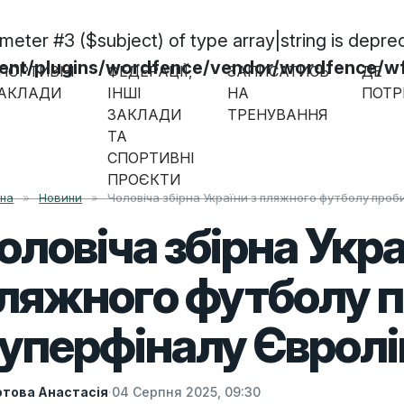
ameter #3 ($subject) of type array|string is depre
/plugins/wordfence/vendor/wordfence/wf-w
ПОРТИВНІ
ФЕДЕРАЦІЇ,
ЗАПИСАТИСЬ
ДЕ
АКЛАДИ
ІНШІ
НА
ПОТР
ЗАКЛАДИ
ТРЕНУВАННЯ
ТА
СПОРТИВНІ
ПРОЄКТИ
вна
»
Новини
»
Чоловіча збірна України з пляжного футболу про
оловіча збірна Укра
ляжного футболу п
уперфіналу Євролі
това Анастасія
·
04 Серпня 2025, 09:30