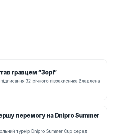
тав гравцем “Зорі”
 підписання 32-річного півзахисника Владлена
першу перемогу на Dnipro Summer
больний турнір Dnipro Summer Cup серед