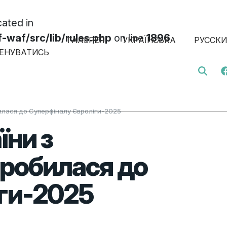
cated in
af/src/lib/rules.php
on line
1896
ГАЛЕРЕЯ
УКРАЇНСЬКА
РУССК
ЕНУВАТИСЬ
Search 
билася до Суперфіналу Євроліги-2025
їни з
робилася до
ги-2025