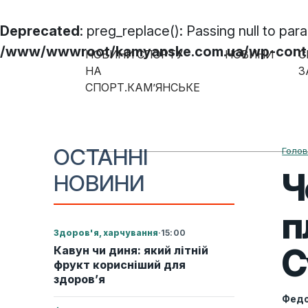
Deprecated
: preg_replace(): Passing null to par
/www/wwwroot/kamyanske.com.ua/wp-content
НОВИНИ СПОРТУ
НОВИНИ
С
Skip to content
НА
З
СПОРТ.КАМ’ЯНСЬКЕ
Main Navigation
ОСТАННІ
Голо
Ч
НОВИНИ
п
Здоров'я, харчування
·
15:00
С
Кавун чи диня: який літній
фрукт корисніший для
здоров’я
Федо