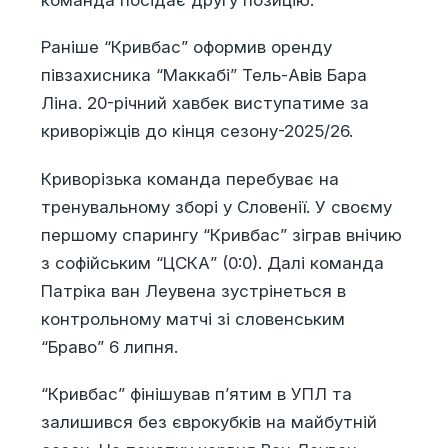
Раніше “Кривбас” оформив оренду
півзахисника “Маккабі” Тель-Авів Бара
Ліна. 20-річний хавбек виступатиме за
криворіжців до кінця сезону-2025/26.
Криворізька команда перебуває на
тренувальному зборі у Словенії. У своєму
першому спарингу “Кривбас” зіграв внічию
з софійським “ЦСКА” (0:0). Далі команда
Патріка ван Леувена зустрінеться в
контрольному матчі зі словенським
“Браво” 6 липня.
“Кривбас” фінішував п’ятим в УПЛ та
залишився без єврокубків на майбутній