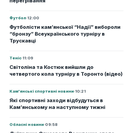
перегрівання
Футбол
·
12:00
Футболісти кам’янської “Надії” вибороли
“бронзу” Всеукраїнського турніру в
Трускавці
Теніс
·
11:09
Світоліна та Костюк вийшли до
четвертого кола турніру в Торонто (відео)
Кам'янські спортивні новини
·
10:21
Які спортивні заходи відбудуться в
Кам’янському на наступному тижні
Обласні новини
·
09:58