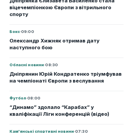
Дніпрянка Єлизавета Василенко стала
віцечемпіонкою Європи з вітрильного
спорту
Бокс
·
09:00
Олександр Хижняк отримав дату
наступного бою
Обласні новини
·
08:30
Дніпрянин Юрій Кондратенко тріумфував
на чемпіонаті Європи з веслування
Футбол
·
08:00
“Динамо” здолало “Карабах” у
кваліфікації Ліги конференцій (відео)
Кам'янські спортивні новини
·
07:30