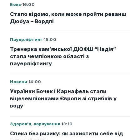
Бокс
·
16:00
Стало відомо, коли може пройти реванш
Дюбуа – Вордлі
Пауерліфтинг
·
15:00
Тренерка кам’янської ДЮФШ “Надія”
стала чемпіонкою області з
пауерліфтингу
Новини
·
14:00
Українки Бочек і Карнафель стали
віцечемпіонками Європи зі стрибків у
воду
Здоров'я, харчування
·
13:10
Спека без ризику: як захистити себе від