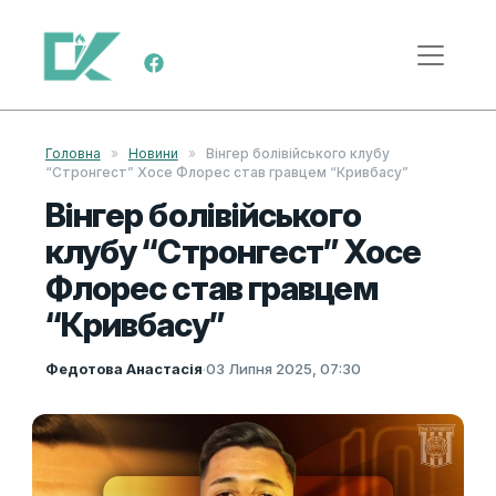
Skip to content
Main Navigation
Головна
»
Новини
»
Вінгер болівійського клубу
“Стронгест” Хосе Флорес став гравцем “Кривбасу”
Вінгер болівійського
клубу “Стронгест” Хосе
Флорес став гравцем
“Кривбасу”
Федотова Анастасія
·
03 Липня 2025, 07:30