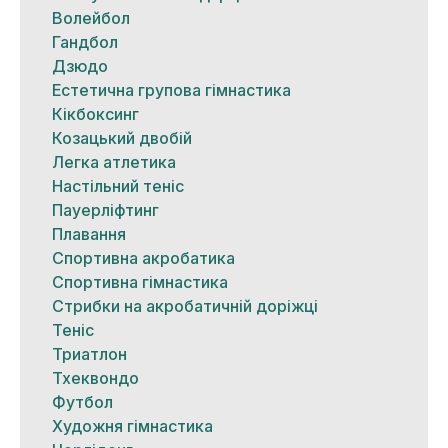
Волейбол
Гандбол
Дзюдо
Естетична групова гімнастика
Кікбоксинг
Козацький двобій
Легка атлетика
Настільний теніс
Пауерліфтинг
Плавання
Спортивна акробатика
Спортивна гімнастика
Стрибки на акробатичній доріжці
Теніс
Триатлон
Тхеквондо
Футбол
Художня гімнастика