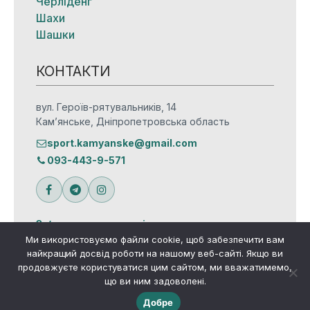
Черліденг
Шахи
Шашки
КОНТАКТИ
вул. Героїв-рятувальників, 14
Кам’янське, Дніпропетровська область
sport.kamyanske@gmail.com
093-443-9-571
Зв’язатися з редакцією
Ми використовуємо файли cookie, щоб забезпечити вам
найкращий досвід роботи на нашому веб-сайті. Якщо ви
продовжуєте користуватися цим сайтом, ми вважатимемо,
що ви ним задоволені.
© Всі права захищено
Добре