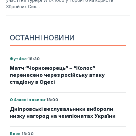
участі на турнірі WTA 1000 у Торонто на користь
Збройних Сил...
ОСТАННІ НОВИНИ
Футбол
·
18:30
Матч “Чорноморець” – “Колос”
перенесено через російську атаку
стадіону в Одесі
Обласні новини
·
18:00
Дніпровські веслувальники вибороли
низку нагород на чемпіонатах України
Бокс
·
16:00