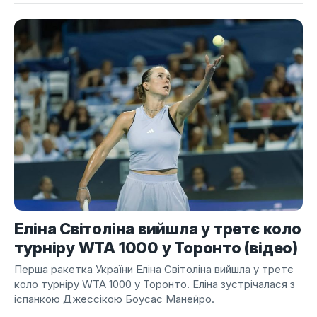
Еліна Світоліна вийшла у третє коло
турніру WTA 1000 у Торонто (відео)
Перша ракетка України Еліна Світоліна вийшла у третє
коло турніру WTA 1000 у Торонто. Еліна зустрічалася з
іспанкою Джессікою Боусас Манейро.