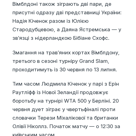
Вімблдоні також зіграють дві пари, де
присутні одразу дві представниці України:
Надія Кіченок разом із Юлією
Стародубцевою, а Даяна Ястремська — у
зв’язці з нідерландкою Бібіане Схофс.
Змагання на трав’яних кортах Вімблдону,
третього в сезоні турніру Grand Slam,
проходитимуть із 30 червня по 13 липня.
Тим часом Людмила Кіченок у парі з Ерін
Раутліфф із Нової Зеландії продовжує
боротьбу на турнірі WTA 500 у Берліні. 20
червня дует зіграє у чвертьфіналі проти
словачки Терези Міхалікової та британки
Олівії Ніколлз. Початок матчу — о 12:30 за
київським часом.