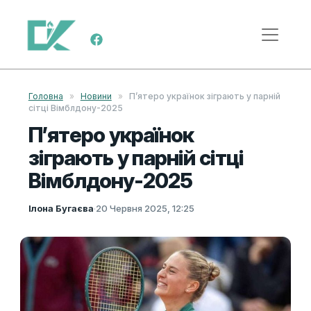
Skip to content
Main Navigation
Головна
»
Новини
»
П’ятеро українок зіграють у парній
сітці Вімблдону-2025
П’ятеро українок
зіграють у парній сітці
Вімблдону-2025
Ілона Бугаєва
·
20 Червня 2025, 12:25