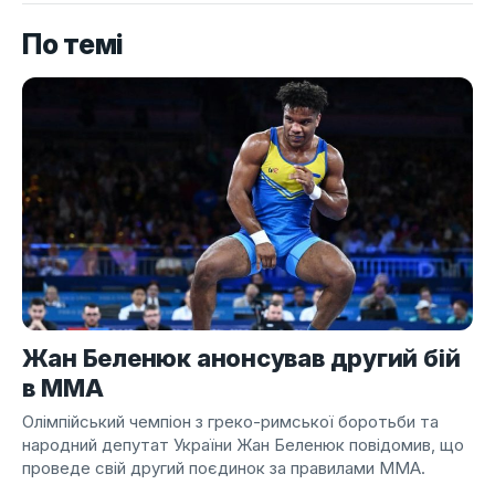
По темі
Жан Беленюк анонсував другий бій
в ММА
Олімпійський чемпіон з греко-римської боротьби та
народний депутат України Жан Беленюк повідомив, що
проведе свій другий поєдинок за правилами ММА.