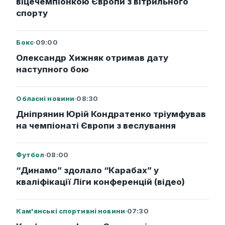
віцечемпіонкою Європи з вітрильного
спорту
Бокс
·
09:00
Олександр Хижняк отримав дату
наступного бою
Обласні новини
·
08:30
Дніпрянин Юрій Кондратенко тріумфував
на чемпіонаті Європи з веслування
Футбол
·
08:00
“Динамо” здолало “Карабах” у
кваліфікації Ліги конференцій (відео)
Кам'янські спортивні новини
·
07:30