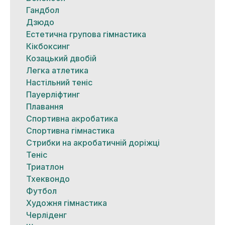
Гандбол
Дзюдо
Естетична групова гімнастика
Кікбоксинг
Козацький двобій
Легка атлетика
Настільний теніс
Пауерліфтинг
Плавання
Спортивна акробатика
Спортивна гімнастика
Стрибки на акробатичній доріжці
Теніс
Триатлон
Тхеквондо
Футбол
Художня гімнастика
Черліденг