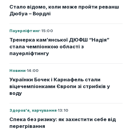
Стало відомо, коли може пройти реванш
Дюбуа – Вордлі
Пауерліфтинг
·
15:00
Тренерка кам’янської ДЮФШ “Надія”
стала чемпіонкою області з
пауерліфтингу
Новини
·
14:00
Українки Бочек і Карнафель стали
віцечемпіонками Європи зі стрибків у
воду
Здоров'я, харчування
·
13:10
Спека без ризику: як захистити себе від
перегрівання