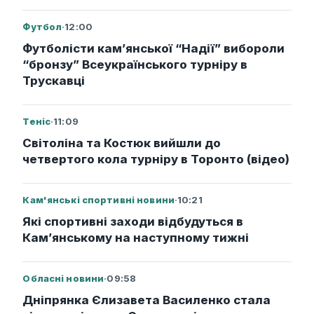
Футбол
·
12:00
Футболісти кам’янської “Надії” вибороли
“бронзу” Всеукраїнського турніру в
Трускавці
Теніс
·
11:09
Світоліна та Костюк вийшли до
четвертого кола турніру в Торонто (відео)
Кам'янські спортивні новини
·
10:21
Які спортивні заходи відбудуться в
Кам’янському на наступному тижні
Обласні новини
·
09:58
Дніпрянка Єлизавета Василенко стала