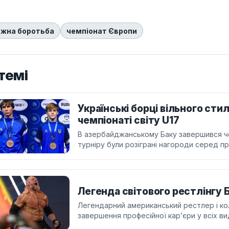
яжна боротьба
чемпіонат Європи
темі
Українські борці вільного сти
чемпіонаті світу U17
В азербайджанському Баку завершився чем
турніру були розіграні нагороди серед пр
Легенда світового рестлінгу 
Легендарний американський рестлер і ко
завершення професійної кар’єри у всіх ви