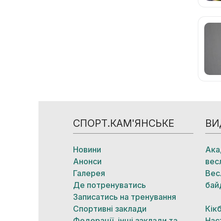
СПОРТ.КАМ'ЯНСЬКЕ
ВИ
Новини
Ака
Анонси
вес
Галерея
Вес
Де потренуватись
бай
Записатись на тренування
Спортивні заклади
Кік
Федерації, інші заклади та
Нас