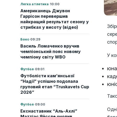
Легка атлетика
·
10:00
Американець Джувон
Гаррісон перевершив
найкращий результат сезону у
Збір
стрибках у висоту (відео)
сере
Бокс
·
09:29
спор
Василь Ломаченко вручив
чемпіонський пояс новому
У ко
чемпіону світу WBO
юнак
Футбол
·
09:01
Футболісти кам’янської
каде
“Надії” успішно подолала
юні
груповий етап “Truskavets Cup
2026”
Тако
Футбол
·
09:00
Одні
Екснаставник “Аль-Ахлі”
Маттіас Яйссле очолив