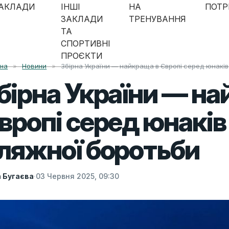
АКЛАДИ
ІНШІ
НА
ПОТР
ЗАКЛАДИ
ТРЕНУВАННЯ
ТА
СПОРТИВНІ
ПРОЄКТИ
вна
»
Новини
»
Збірна України — найкраща в Європі серед юнаків 
бірна України — на
вропі серед юнаків і
ляжної боротьби
а Бугаєва
·
03 Червня 2025, 09:30