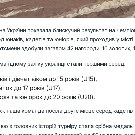
на України показала блискучий результат на чемпі
д юнаків, кадетів та юніорів, який проходив у місті
тсмени здобули загалом 42 нагороди: 16 золотих, 1
мандному заліку українці стали першими серед:
ів і дівчат віком до 15 років (U15),
ток до 17 років (U17),
орів та юніорок до 20 років (U20).
ж наша команда посіла друге місце серед кадетів (
єю з головних історій турніру стала срібна медаль