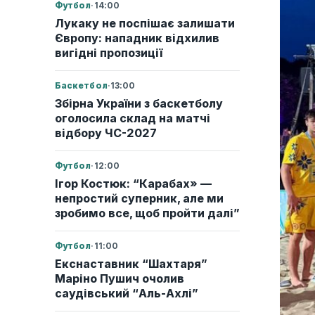
Футбол
·
14:00
Лукаку не поспішає залишати
Європу: нападник відхилив
вигідні пропозиції
Баскетбол
·
13:00
Збірна України з баскетболу
оголосила склад на матчі
відбору ЧС-2027
Футбол
·
12:00
Ігор Костюк: “Карабах» —
непростий суперник, але ми
зробимо все, щоб пройти далі”
Футбол
·
11:00
Екснаставник “Шахтаря”
Маріно Пушич очолив
саудівський “Аль-Ахлі”