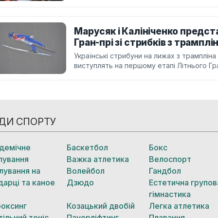
Марусяк і Калініченко предста
Гран-прі зі стрибків з трамплі
Українські стрибуни на лижах з трампліна
виступлять на першому етапі Літнього Гран
ДИ СПОРТУ
демічне
Баскетбол
Бокс
лування
Важка атлетика
Велоспорт
лування на
Волейбол
Гандбол
дарці та каное
Дзюдо
Естетична групов
гімнастика
боксинг
Козацький двобій
Легка атлетика
тільний теніс
Пауерліфтинг
Плавання