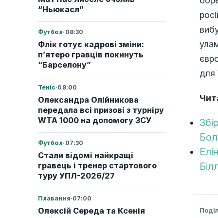
боре
“Ньюкасл”
росі
виб
Футбол
·
08:30
улам
Флік готує кадрові зміни:
п’ятеро гравців покинуть
євр
“Барселону”
для 
Теніс
·
08:00
Чит
Олександра Олійникова
передала всі призові з турніру
WTA 1000 на допомогу ЗСУ
Збі
Бол
Футбол
·
07:30
Елі
Стали відомі найкращі
гравець і тренер стартового
Біл
туру УПЛ-2026/27
Плавання
·
07:00
Олексій Середа та Ксенія
Поді