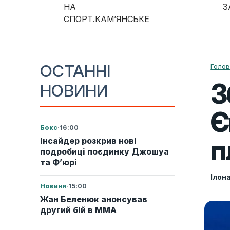
Skip to content
НА
З
СПОРТ.КАМ’ЯНСЬКЕ
Main Navigation
ОСТАННІ
Голо
З
НОВИНИ
Є
Бокс
·
16:00
п
Інсайдер розкрив нові
подробиці поєдинку Джошуа
та Ф’юрі
Ілон
Новини
·
15:00
Жан Беленюк анонсував
другий бій в ММА