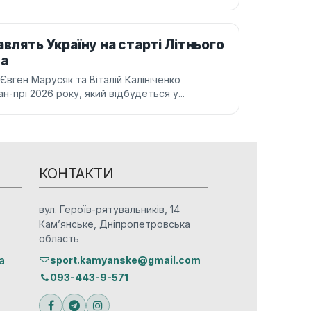
влять Україну на старті Літнього
на
 Євген Марусяк та Віталій Калініченко
-прі 2026 року, який відбудеться у...
КОНТАКТИ
вул. Героїв-рятувальників, 14
Кам’янське, Дніпропетровська
область
а
sport.kamyanske@gmail.com
093-443-9-571