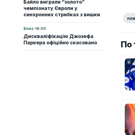
Байло виграли “золото”
чемпіонату Європи у
синхронних стрибках з вишки
пл
Бокс
·
16:00
Дискваліфікацію Джозефа
По 
Паркера офіційно скасовано