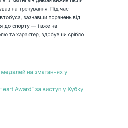
ів. У квітні він дивом вижив після
ував на тренування. Під час
втобуса, зазнавши поранень від
ся до спорту — і вже на
лю та характер, здобувши срібло
5 медалей на змаганнях у
“Heart Award” за виступ у Кубку