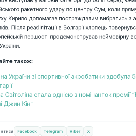
ць виступав у ваговій категорії до 60 кг серед юнак
йського ракетного удару по центру Сум, коли прям
уху Кирило допомагав постраждалим вибратись з а
ків. Після реабілітації в Болгарії хлопець повернув
опейській першості продемонстрував неймовірну во
України.
айте також:
рна України зі спортивної акробатики здобула 
гарії
на Світоліна стала однією з номінанток премії 
лі Джин Кінг
литися
Facebook
Telegram
Viber
X