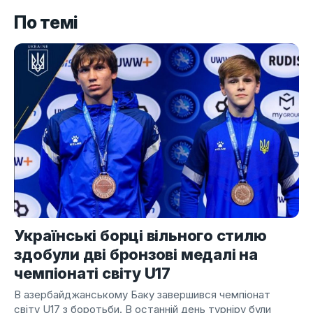
По темі
Українські борці вільного стилю
здобули дві бронзові медалі на
чемпіонаті світу U17
В азербайджанському Баку завершився чемпіонат
світу U17 з боротьби. В останній день турніру були