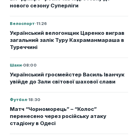
нового сезону Суперліги
Велоспорт
·
11:26
Український велогонщик Царенко виграв
загальний залік Туру Кахраманмараша в
Туреччині
Шахи
·
08:00
Український гросмейстер Василь Іванчук
увійде до Зали світової шахової слави
Футбол
·
18:30
Матч “Чорноморець” – “Колос”
перенесено через російську атаку
стадіону в Одесі