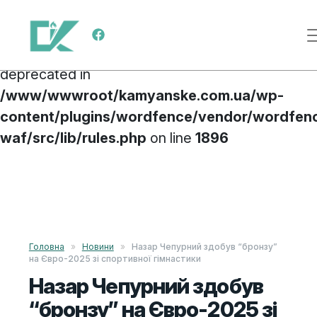
Deprecated
: preg_replace(): Passing null to
Main Navigation
parameter #3 ($subject) of type array|string is
deprecated in
/www/wwwroot/kamyanske.com.ua/wp-
content/plugins/wordfence/vendor/wordfen
waf/src/lib/rules.php
on line
1896
Skip to content
Головна
»
Новини
»
Назар Чепурний здобув “бронзу”
на Євро-2025 зі спортивної гімнастики
Назар Чепурний здобув
“бронзу” на Євро-2025 зі