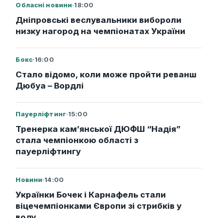
Обласні новини
·
18:00
Дніпровські веслувальники вибороли
низку нагород на чемпіонатах України
Бокс
·
16:00
Стало відомо, коли може пройти реванш
Дюбуа – Вордлі
Пауерліфтинг
·
15:00
Тренерка кам’янської ДЮФШ “Надія”
стала чемпіонкою області з
пауерліфтингу
Новини
·
14:00
Українки Бочек і Карнафель стали
віцечемпіонками Європи зі стрибків у
воду