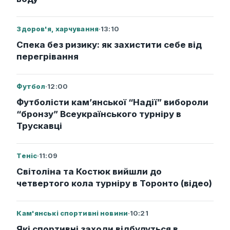
Здоров'я, харчування
·
13:10
Спека без ризику: як захистити себе від
перегрівання
Футбол
·
12:00
Футболісти кам’янської “Надії” вибороли
“бронзу” Всеукраїнського турніру в
Трускавці
Теніс
·
11:09
Світоліна та Костюк вийшли до
четвертого кола турніру в Торонто (відео)
Кам'янські спортивні новини
·
10:21
Які спортивні заходи відбудуться в