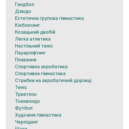
Гандбол
Дзюдо
Естетична групова гімнастика
Кікбоксинг
Козацький двобій
Легка атлетика
Настільний теніс
Пауерліфтинг
Плавання
Спортивна акробатика
Спортивна гімнастика
Стрибки на акробатичній доріжці
Теніс
Триатлон
Тхеквондо
Футбол
Художня гімнастика
Черліденг
Шахи