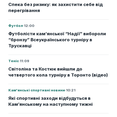
Спека без ризику: як захистити себе від
перегрівання
Футбол
·
12:00
Футболісти кам’янської “Надії” вибороли
“бронзу” Всеукраїнського турніру в
Трускавці
Теніс
·
11:09
Світоліна та Костюк вийшли до
четвертого кола турніру в Торонто (відео)
Кам'янські спортивні новини
·
10:21
Які спортивні заходи відбудуться в
Кам’янському на наступному тижні