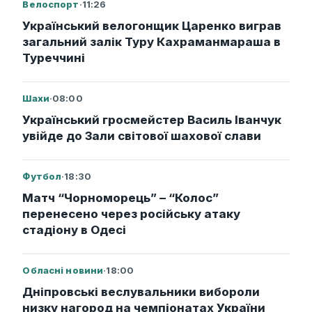
Велоспорт
·
11:26
Український велогонщик Царенко виграв
загальний залік Туру Кахраманмараша в
Туреччині
Шахи
·
08:00
Український гросмейстер Василь Іванчук
увійде до Зали світової шахової слави
Футбол
·
18:30
Матч “Чорноморець” – “Колос”
перенесено через російську атаку
стадіону в Одесі
Обласні новини
·
18:00
Дніпровські веслувальники вибороли
низку нагород на чемпіонатах України