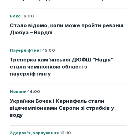
Бокс
·
16:00
Стало відомо, коли може пройти реванш
Дюбуа – Вордлі
Пауерліфтинг
·
15:00
Тренерка кам’янської ДЮФШ “Надія”
стала чемпіонкою області з
пауерліфтингу
Новини
·
14:00
Українки Бочек і Карнафель стали
віцечемпіонками Європи зі стрибків у
воду
Здоров'я, харчування
·
13:10