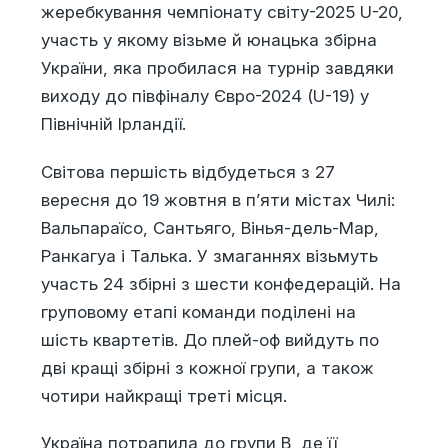
жеребкування чемпіонату світу-2025 U-20,
участь у якому візьме й юнацька збірна
України, яка пробилася на турнір завдяки
виходу до півфіналу Євро-2024 (U-19) у
Північній Ірландії.
Світова першість відбудеться з 27
вересня до 19 жовтня в п’яти містах Чилі:
Вальпараїсо, Сантьяго, Вінья-дель-Мар,
Ранкагуа і Талька. У змаганнях візьмуть
участь 24 збірні з шести конфедерацій. На
груповому етапі команди поділені на
шість квартетів. До плей-оф вийдуть по
дві кращі збірні з кожної групи, а також
чотири найкращі треті місця.
Україна потрапила до групи B, де її