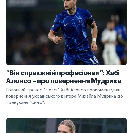
“Він справжній професіонал”: Хабі
Алонсо – про повернення Мудрика
Головний тренер "Челсі" Хабі Алонсо прокоментував
повернення українського вінгера Михайла Мудрика до
тренувань "синіх".