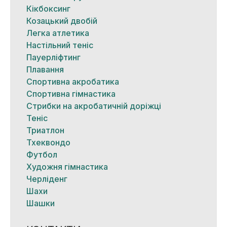
Кікбоксинг
Козацький двобій
Легка атлетика
Настільний теніс
Пауерліфтинг
Плавання
Спортивна акробатика
Спортивна гімнастика
Стрибки на акробатичній доріжці
Теніс
Триатлон
Тхеквондо
Футбол
Художня гімнастика
Черліденг
Шахи
Шашки