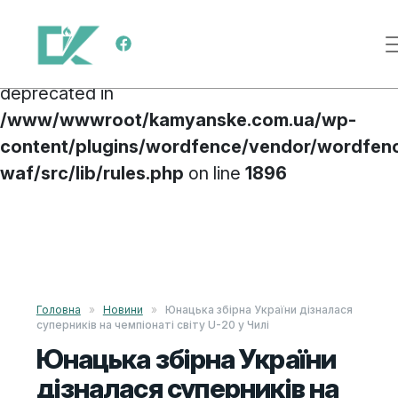
Deprecated
: preg_replace(): Passing null to
Main Navigation
parameter #3 ($subject) of type array|string is
deprecated in
/www/wwwroot/kamyanske.com.ua/wp-
content/plugins/wordfence/vendor/wordfen
waf/src/lib/rules.php
on line
1896
Skip to content
Головна
»
Новини
»
Юнацька збірна України дізналася
суперників на чемпіонаті світу U-20 у Чилі
Юнацька збірна України
дізналася суперників на