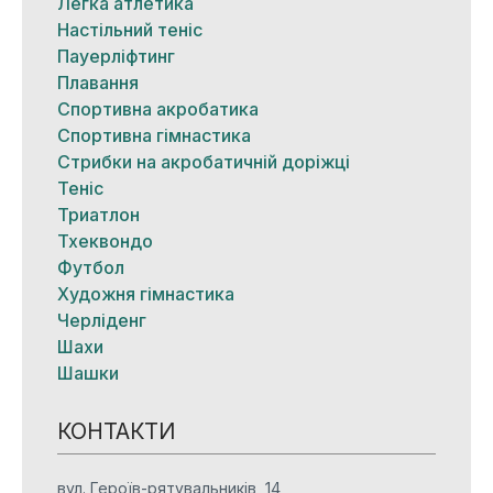
Легка атлетика
Настільний теніс
Пауерліфтинг
Плавання
Спортивна акробатика
Спортивна гімнастика
Стрибки на акробатичній доріжці
Теніс
Триатлон
Тхеквондо
Футбол
Художня гімнастика
Черліденг
Шахи
Шашки
КОНТАКТИ
вул. Героїв-рятувальників, 14