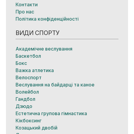
Контакти
Про нас
Політика конфіденційності
ВИДИ СПОРТУ
Академічне веслування
Баскетбол
Бокс
Важка атлетика
Велоспорт
Веслування на байдарці та каное
Волейбол
Гандбол
Дзюдо
Естетична групова гімнастика
Кікбоксинг
Козацький двобій