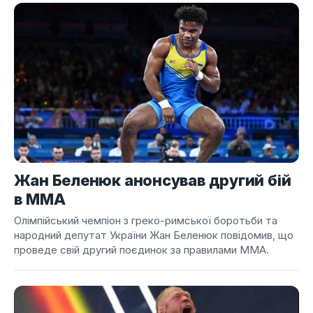
Жан Беленюк анонсував другий бій
в ММА
Олімпійський чемпіон з греко-римської боротьби та
народний депутат України Жан Беленюк повідомив, що
проведе свій другий поєдинок за правилами ММА.