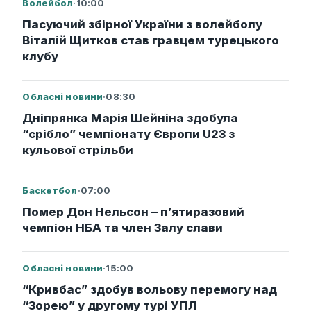
Волейбол
·
10:00
Пасуючий збірної України з волейболу
Віталій Щитков став гравцем турецького
клубу
Обласні новини
·
08:30
Дніпрянка Марія Шейніна здобула
“срібло” чемпіонату Європи U23 з
кульової стрільби
Баскетбол
·
07:00
Помер Дон Нельсон – п’ятиразовий
чемпіон НБА та член Залу слави
Обласні новини
·
15:00
“Кривбас” здобув вольову перемогу над
“Зорею” у другому турі УПЛ