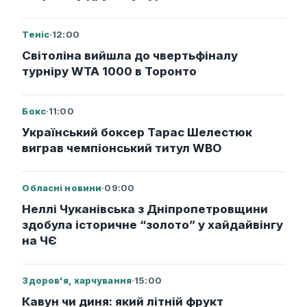
Теніс
·
12:00
Світоліна вийшла до чвертьфіналу
турніру WTA 1000 в Торонто
Бокс
·
11:00
Український боксер Тарас Шелестюк
виграв чемпіонський титул WBO
Обласні новини
·
09:00
Неллі Чуканівська з Дніпропетровщини
здобула історичне “золото” у хайдайвінгу
на ЧЄ
Здоров'я, харчування
·
15:00
Кавун чи диня: який літній фрукт