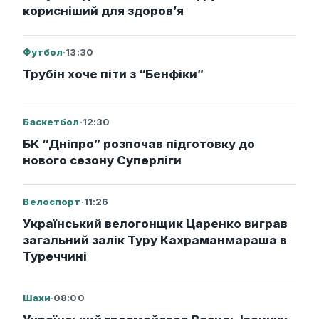
корисніший для здоров’я
Футбол
·
13:30
Трубін хоче піти з “Бенфіки”
Баскетбол
·
12:30
БК “Дніпро” розпочав підготовку до
нового сезону Суперліги
Велоспорт
·
11:26
Український велогонщик Царенко виграв
загальний залік Туру Кахраманмараша в
Туреччині
Шахи
·
08:00