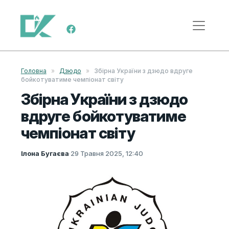
Skip to content
Main Navigation
Головна
»
Дзюдо
»
Збірна України з дзюдо вдруге
бойкотуватиме чемпіонат світу
Збірна України з дзюдо
вдруге бойкотуватиме
чемпіонат світу
Ілона Бугаєва
·
29 Травня 2025, 12:40