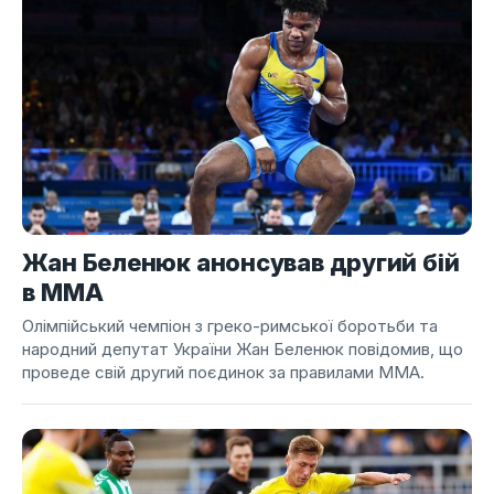
Жан Беленюк анонсував другий бій
в ММА
Олімпійський чемпіон з греко-римської боротьби та
народний депутат України Жан Беленюк повідомив, що
проведе свій другий поєдинок за правилами ММА.