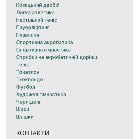
Козацький двобій
Легка атлетика
Настільний теніс
Пауерліфтинг
Плавання
Спортивна акробатика
Спортивна гімнастика
Стрибки на акробатичній доріжці
Теніс
Триатлон
Тхеквондо
Футбол
Художня гімнастика
Черліденг
Шахи
Шашки
КОНТАКТИ