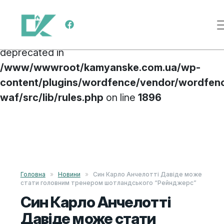
Deprecated
: preg_replace(): Passing null to
Main Navigation
parameter #3 ($subject) of type array|string is
deprecated in
/www/wwwroot/kamyanske.com.ua/wp-
content/plugins/wordfence/vendor/wordfen
waf/src/lib/rules.php
on line
1896
Skip to content
Головна
»
Новини
»
Син Карло Анчелотті Давіде може
стати головним тренером шотландського “Рейнджерс”
Син Карло Анчелотті
Давіде може стати