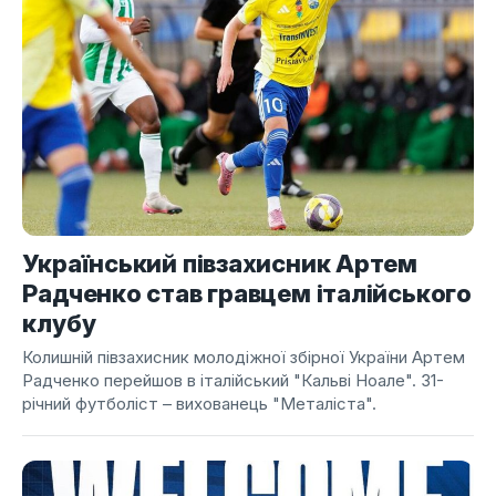
Український півзахисник Артем
Радченко став гравцем італійського
клубу
Колишній півзахисник молодіжної збірної України Артем
Радченко перейшов в італійський "Кальві Ноале". 31-
річний футболіст – вихованець "Металіста".