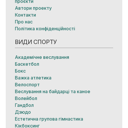
проєкти
Автори проекту
Контакти
Про нас
Політика конфіденційності
ВИДИ СПОРТУ
Академічне веслування
Баскетбол
Бокс
Важка атлетика
Велоспорт
Веслування на байдарці та каное
Волейбол
Гандбол
Дзюдо
Естетична групова гімнастика
Кікбоксинг