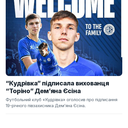
“Кудрівка” підписала вихованця
“Торіно” Дем’яна Єсіна
Футбольний клуб «Кудрівка» оголосив про підписання
19-річного півзахисника Дем’яна Єсіна.