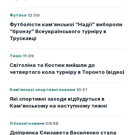
Футбол
·
12:00
Футболісти кам’янської “Надії” вибороли
“бронзу” Всеукраїнського турніру в
Трускавці
Теніс
·
11:09
Світоліна та Костюк вийшли до
четвертого кола турніру в Торонто (відео)
Кам'янські спортивні новини
·
10:21
Які спортивні заходи відбудуться в
Кам’янському на наступному тижні
Обласні новини
·
09:58
Дніпрянка Єлизавета Василенко стала