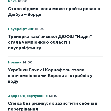
Бокс
·
16:00
Стало відомо, коли може пройти реванш
Дюбуа – Вордлі
Пауерліфтинг
·
15:00
Тренерка кам’янської ДЮФШ “Надія”
стала чемпіонкою області з
пауерліфтингу
Новини
·
14:00
Українки Бочек і Карнафель стали
віцечемпіонками Європи зі стрибків у
воду
Здоров'я, харчування
·
13:10
Спека без ризику: як захистити себе від
перегрівання