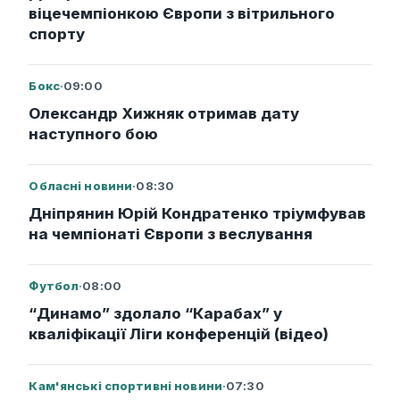
віцечемпіонкою Європи з вітрильного
спорту
Бокс
·
09:00
Олександр Хижняк отримав дату
наступного бою
Обласні новини
·
08:30
Дніпрянин Юрій Кондратенко тріумфував
на чемпіонаті Європи з веслування
Футбол
·
08:00
“Динамо” здолало “Карабах” у
кваліфікації Ліги конференцій (відео)
Кам'янські спортивні новини
·
07:30