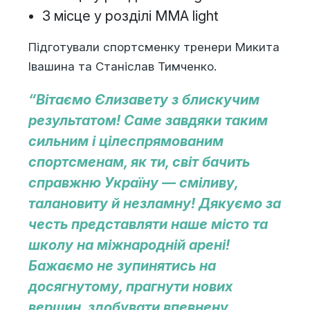
3 місце у розділі ММА light
Підготували спортсменку тренери Микита
Івашина та Станіслав Тимченко.
“Вітаємо Єлизавету з блискучим
результатом! Саме завдяки таким
сильним і цілеспрямованим
спортсменам, як ти, світ бачить
справжню Україну — сміливу,
талановиту й незламну! Дякуємо за
честь представляти наше місто та
школу на міжнародній арені!
Бажаємо не зупинятись на
досягнутому, прагнути нових
вершин, здобувати впевнену