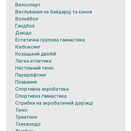
Велоспорт
Веслування на байдарці та каное
Волейбол
Гандбол
Дзюдо
Естетична групова гімнастика
Кікбоксинг
Козацький двобій
Легка атлетика
Настільний теніс
Пауерліфтинг
Плавання
Спортивна акробатика
Спортивна гімнастика
Стрибки на акробатичній доріжці
Теніс
Триатлон
Тхеквондо
Футбол