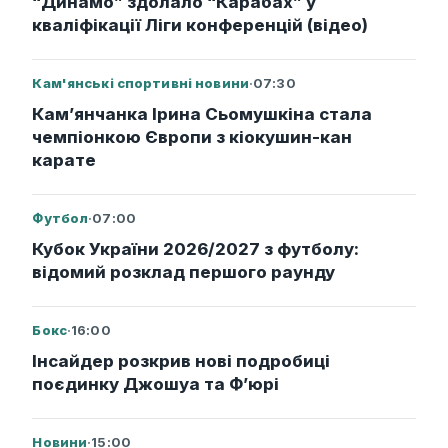
“Динамо” здолало “Карабах” у
кваліфікації Ліги конференцій (відео)
Кам'янські спортивні новини
·
07:30
Кам’янчанка Ірина Сьомушкіна стала
чемпіонкою Європи з кіокушин-кан
карате
Футбол
·
07:00
Кубок України 2026/2027 з футболу:
відомий розклад першого раунду
Бокс
·
16:00
Інсайдер розкрив нові подробиці
поєдинку Джошуа та Ф’юрі
Новини
·
15:00