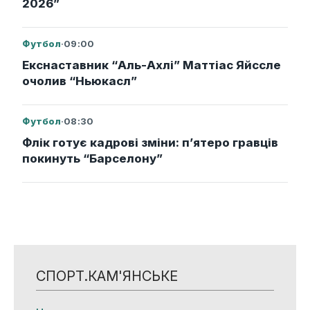
2026”
Футбол
·
09:00
Екснаставник “Аль-Ахлі” Маттіас Яйссле
очолив “Ньюкасл”
Футбол
·
08:30
Флік готує кадрові зміни: п’ятеро гравців
покинуть “Барселону”
СПОРТ.КАМ'ЯНСЬКЕ