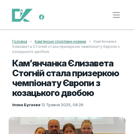
Skip to content
Main Navigation
Головна
»
Кам'янські спортивні новини
»
Кам’янчанка
Єлизавета Стогній стала призеркою чемпіонату Європи з
козацького двобою
Кам’янчанка Єлизавета
Стогній стала призеркою
чемпіонату Європи з
козацького двобою
Ілона Бугаєва
·
12 Травня 2025, 09:26