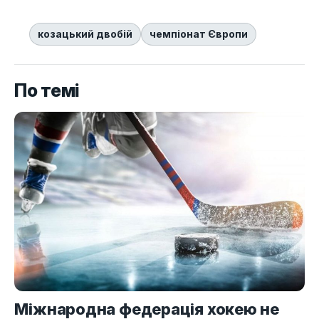
козацький двобій
чемпіонат Європи
По темі
Міжнародна федерація хокею не