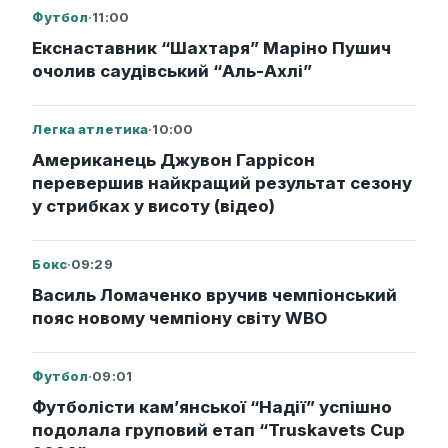
Футбол
·
11:00
Екснаставник “Шахтаря” Маріно Пушич
очолив саудівський “Аль-Ахлі”
Легка атлетика
·
10:00
Американець Джувон Гаррісон
перевершив найкращий результат сезону
у стрибках у висоту (відео)
Бокс
·
09:29
Василь Ломаченко вручив чемпіонський
пояс новому чемпіону світу WBO
Футбол
·
09:01
Футболісти кам’янської “Надії” успішно
подолала груповий етап “Truskavets Cup