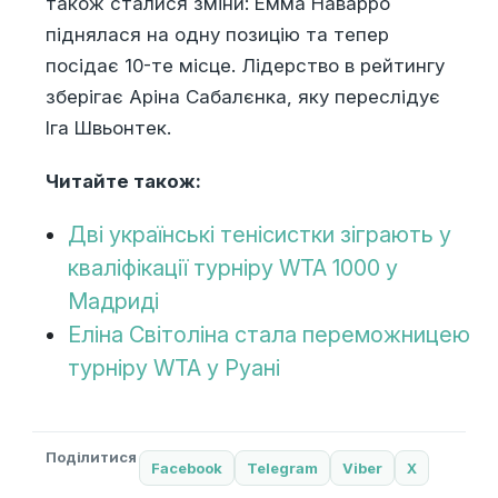
також сталися зміни: Емма Наварро
піднялася на одну позицію та тепер
посідає 10-те місце. Лідерство в рейтингу
зберігає Аріна Сабалєнка, яку переслідує
Іга Швьонтек.
Читайте також:
Дві українські тенісистки зіграють у
кваліфікації турніру WTA 1000 у
Мадриді
Еліна Світоліна стала переможницею
турніру WTA у Руані
Поділитися
Facebook
Telegram
Viber
X