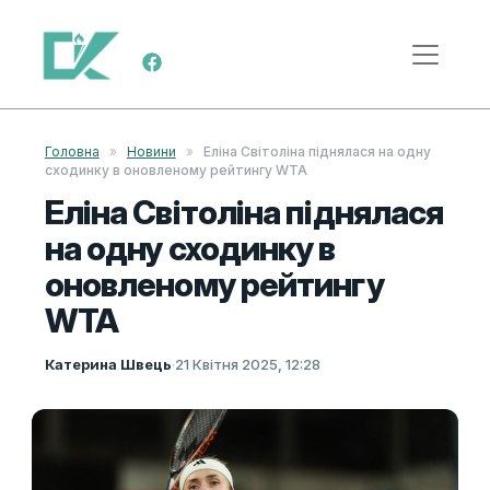
Skip to content
Main Navigation
Головна
»
Новини
»
Еліна Світоліна піднялася на одну
сходинку в оновленому рейтингу WTA
Еліна Світоліна піднялася
на одну сходинку в
оновленому рейтингу
WTA
Катерина Швець
·
21 Квітня 2025, 12:28