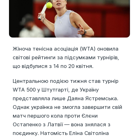
Жіноча тенісна асоціація (WTA) оновила
світові рейтинги за підсумками турнірів,
що відбулися з 14 по 20 квітня.
Центральною подією тижня став турнір
WTA 500 у Штутгарті, де Україну
представляла лише Даяна Ястремська.
Однак українка не змогла завершити свій
матч першого кола проти Єлєни
Остапенко з Латвії — вона знялася з
поєдинку. Натомість Еліна Світоліна