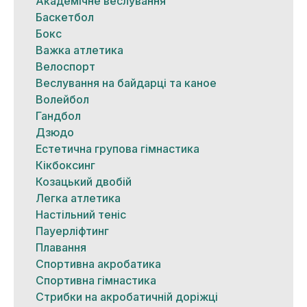
Академічне веслування
Баскетбол
Бокс
Важка атлетика
Велоспорт
Веслування на байдарці та каное
Волейбол
Гандбол
Дзюдо
Естетична групова гімнастика
Кікбоксинг
Козацький двобій
Легка атлетика
Настільний теніс
Пауерліфтинг
Плавання
Спортивна акробатика
Спортивна гімнастика
Стрибки на акробатичній доріжці