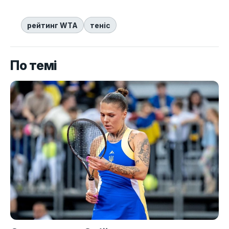
рейтинг WTA
теніс
По темі