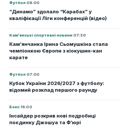
Футбол
·
08:00
“Динамо” здолало “Карабах” у
кваліфікації Ліги конференцій (відео)
Кам'янські спортивні новини
·
07:30
Кам’янчанка Ірина Сьомушкіна стала
чемпіонкою Європи з кіокушин-кан
карате
Футбол
·
07:00
Кубок України 2026/2027 з футболу:
відомий розклад першого раунду
Бокс
·
16:00
Інсайдер розкрив нові подробиці
поєдинку Джошуа та Ф’юрі