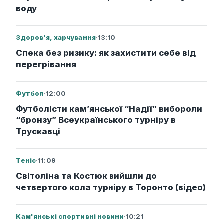
воду
Здоров'я, харчування
·
13:10
Спека без ризику: як захистити себе від
перегрівання
Футбол
·
12:00
Футболісти кам’янської “Надії” вибороли
“бронзу” Всеукраїнського турніру в
Трускавці
Теніс
·
11:09
Світоліна та Костюк вийшли до
четвертого кола турніру в Торонто (відео)
Кам'янські спортивні новини
·
10:21