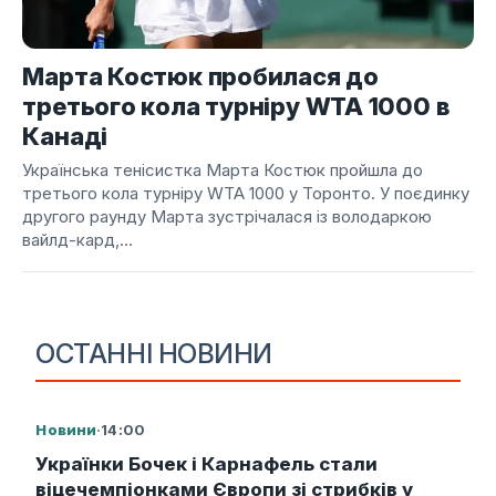
Марта Костюк пробилася до
третього кола турніру WTA 1000 в
Канаді
Українська тенісистка Марта Костюк пройшла до
третього кола турніру WTA 1000 у Торонто. У поєдинку
другого раунду Марта зустрічалася із володаркою
вайлд-кард,...
ОСТАННІ НОВИНИ
Новини
·
14:00
Українки Бочек і Карнафель стали
віцечемпіонками Європи зі стрибків у