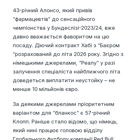
43-річний Алонсо, який привів
“фармацевтів” до сенсаційного
чемпіонства у Бундеслізі-2023/24, вже
давно вважається фаворитом на цю
посаду. Діючий контракт Хабі з “Баєром
“розрахований до літа 2026 року. Згідно з
німецькими джерелами, “Реалу” у разі
залучення спеціаліста найближчого літа
доведеться виплатити неустойку – не
менше 10 мільйонів євро.
За деякими джерелами пріоритетним
варіантом для “бланкос” є 57-річний
Клопп. Раніше стало відомо, що німець,
який нині працює головою відділу
Глобального футболу компанії Red Bull,