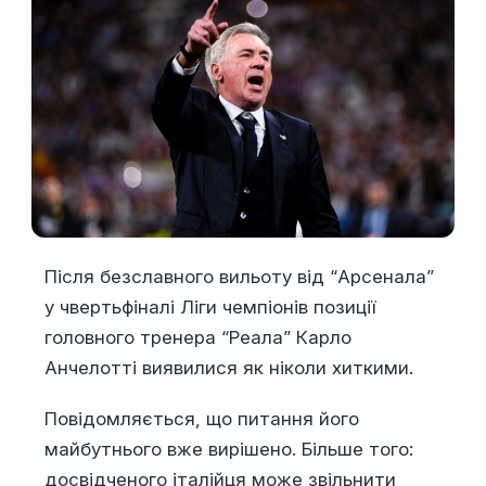
Після безславного вильоту від “Арсенала”
у чвертьфіналі Ліги чемпіонів позиції
головного тренера “Реала” Карло
Анчелотті виявилися як ніколи хиткими.
Повідомляється, що питання його
майбутнього вже вирішено. Більше того:
досвідченого італійця може звільнити