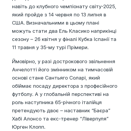
навіть до клубного чемпіонату світу-2025,
який пройде з 14 червня по 13 липня в
США. Визначальними в цьому плані
можуть стати два Ель Класико наприкінці
сезону – 26 квітня у фіналі Кубка Іспанії та
11 травня у 35-му турі Прімери.
Ймовірно, у разі дострокового звільнення
Анчелотті його змінником на тимчасовій
основі стане Сантьяго Соларі, який
обіймає посаду директора з професійного
футболу. А у глобальній перспективі на
роль наступника 65-річного італійця
претендують двоє – наставник “Баєра”
Хабі Алонсо та екс-тренер “Ліверпуля”
Юрген Клопп.