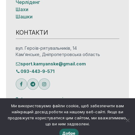
Черліденг
Шахи
Шашки
КОНТАКТИ
вул. Героїв-рятувальників, 14
Кам’янське, Дніпропетровська область
sport.kamyanske@gmail.com
093-443-9-571
Зв’язатися з редакцією
Ми використовуємо файли cookie, щоб забезпечити вам
найкращий досвід роботи на нашому веб-сайті. Якщо ви
продовжуєте користуватися цим сайтом, ми вважатимемо,
що ви ним задоволені.
© Всі права захищено
Добре