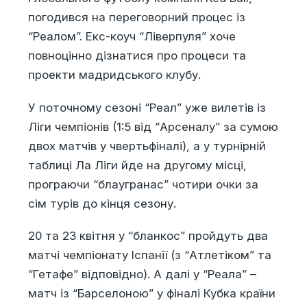
погодився на переговорний процес із
“Реалом”. Екс-коуч “Ліверпуля” хоче
повноцінно дізнатися про процеси та
проекти мадридського клубу.
У поточному сезоні “Реал” уже вилетів із
Ліги чемпіонів (1:5 від “Арсеналу” за сумою
двох матчів у чвертьфіналі), а у турнірній
таблиці Ла Ліги йде на другому місці,
програючи “блаугранас” чотири очки за
сім турів до кінця сезону.
20 та 23 квітня у “бланкос” пройдуть два
матчі чемпіонату Іспанії (з “Атлетіком” та
“Гетафе” відповідно). А далі у “Реала” –
матч із “Барселоною” у фіналі Кубка країни