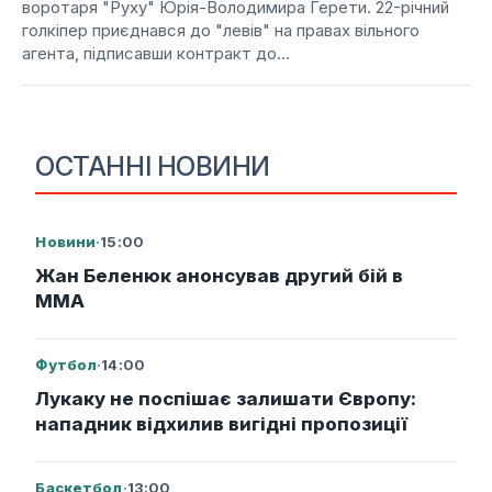
воротаря "Руху" Юрія-Володимира Герети. 22-річний
голкіпер приєднався до "левів" на правах вільного
агента, підписавши контракт до...
ОСТАННІ НОВИНИ
Новини
·
15:00
Жан Беленюк анонсував другий бій в
ММА
Футбол
·
14:00
Лукаку не поспішає залишати Європу:
нападник відхилив вигідні пропозиції
Баскетбол
·
13:00