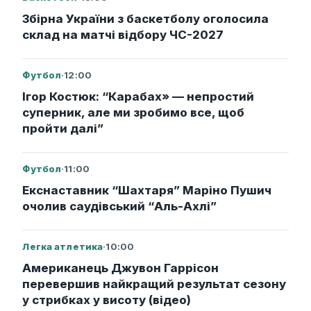
Збірна України з баскетболу оголосила
склад на матчі відбору ЧС-2027
Футбол
·
12:00
Ігор Костюк: “Карабах» — непростий
суперник, але ми зробимо все, щоб
пройти далі”
Футбол
·
11:00
Екснаставник “Шахтаря” Маріно Пушич
очолив саудівський “Аль-Ахлі”
Легка атлетика
·
10:00
Американець Джувон Гаррісон
перевершив найкращий результат сезону
у стрибках у висоту (відео)