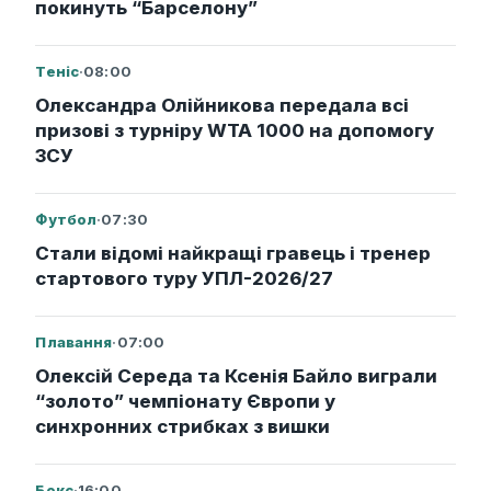
покинуть “Барселону”
Теніс
·
08:00
Олександра Олійникова передала всі
призові з турніру WTA 1000 на допомогу
ЗСУ
Футбол
·
07:30
Стали відомі найкращі гравець і тренер
стартового туру УПЛ-2026/27
Плавання
·
07:00
Олексій Середа та Ксенія Байло виграли
“золото” чемпіонату Європи у
синхронних стрибках з вишки
Бокс
·
16:00