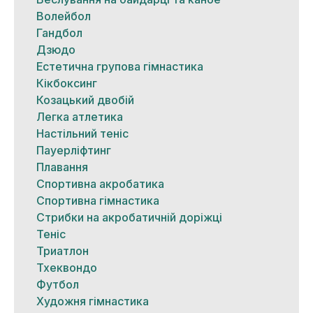
Волейбол
Гандбол
Дзюдо
Естетична групова гімнастика
Кікбоксинг
Козацький двобій
Легка атлетика
Настільний теніс
Пауерліфтинг
Плавання
Спортивна акробатика
Спортивна гімнастика
Стрибки на акробатичній доріжці
Теніс
Триатлон
Тхеквондо
Футбол
Художня гімнастика