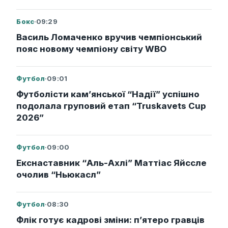
Бокс
·
09:29
Василь Ломаченко вручив чемпіонський
пояс новому чемпіону світу WBO
Футбол
·
09:01
Футболісти кам’янської “Надії” успішно
подолала груповий етап “Truskavets Cup
2026”
Футбол
·
09:00
Екснаставник “Аль-Ахлі” Маттіас Яйссле
очолив “Ньюкасл”
Футбол
·
08:30
Флік готує кадрові зміни: п’ятеро гравців