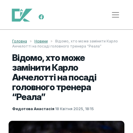
Skip to content
Main Navigation
Головна
»
Новини
»
Відомо, хто може замінити Карло
Анчелотті на посаді головного тренера “Реала”
Відомо, хто може
замінити Карло
Анчелотті на посаді
головного тренера
“Реала”
Федотова Анастасія
·
18 Квітня 2025, 18:15