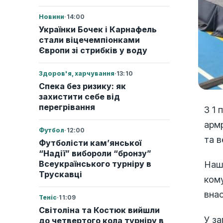
Новини
·
14:00
Українки Бочек і Карнафель
стали віцечемпіонками
Європи зі стрибків у воду
Здоров'я, харчування
·
13:10
Спека без ризику: як
захистити себе від
перегрівання
З 1 
армр
Футбол
·
12:00
та в
Футболісти кам’янської
“Надії” вибороли “бронзу”
Всеукраїнського турніру в
Наш
Трускавці
кому
внас
Теніс
·
11:09
Світоліна та Костюк вийшли
У за
до четвертого кола турніру в