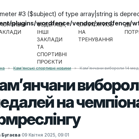
ameter #3 ($subject) of type array|string is depre
/plugins/wordfence/vendor/wordfence/wf-w
ПОРТИВНІ
ФЕДЕРАЦІЇ,
ЗАПИСАТИСЬ
ДЕ
АКЛАДИ
ІНШІ
НА
ПОТР
ЗАКЛАДИ
ТРЕНУВАННЯ
ТА
СПОРТИВНІ
ПРОЄКТИ
вна
»
Кам'янські спортивні новини
»
Кам’янчани вибороли 14 меда
ам’янчани виборол
едалей на чемпіона
рмреслінгу
а Бугаєва
·
09 Квітня 2025, 09:01