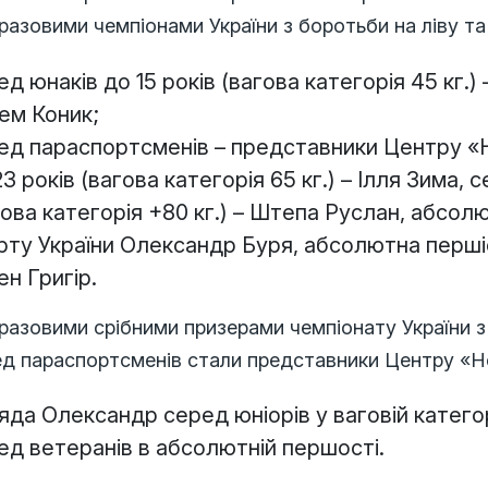
азовими чемпіонами України з боротьби на ліву та 
ед юнаків до 15 років (вагова категорія 45 к
ем Коник;
ед параспортсменів – представники Центру «Н
3 років (вагова категорія 65 кг.) – Ілля Зима, 
гова категорія +80 кг.) – Штепа Руслан, абсо
рту України Олександр Буря, абсолютна перші
ен Григір.
азовими срібними призерами чемпіонату України з 
ед параспортсменів стали представники Центру «Н
яда Олександр серед юніорів у ваговій категор
ед ветеранів в абсолютній першості.