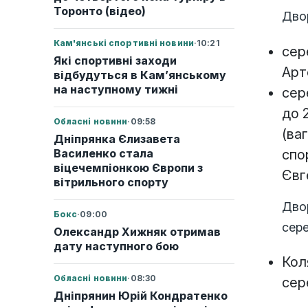
Торонто (відео)
Двор
Кам'янські спортивні новини
·
10:21
сер
Які спортивні заходи
Арт
відбудуться в Кам’янському
на наступному тижні
сер
до 2
Обласні новини
·
09:58
(ва
Дніпрянка Єлизавета
спо
Василенко стала
віцечемпіонкою Європи з
Євг
вітрильного спорту
Двор
Бокс
·
09:00
сер
Олександр Хижняк отримав
дату наступного бою
Кол
Обласні новини
·
08:30
сер
Дніпрянин Юрій Кондратенко