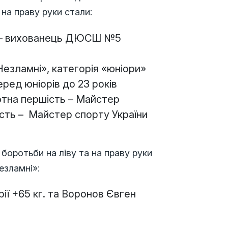
на праву руки стали:
г.) – вихованець ДЮСШ №5
езламні», категорія «юніори»
серед юніорів до 23 років
лютна першість – Майстер
сть – Майстер спорту України
боротьби на ліву та на праву руки
езламні»:
ії +65 кг. та Воронов Євген