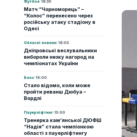
Футбол
·
18:30
Матч “Чорноморець” –
“Колос” перенесено через
російську атаку стадіону в
Одесі
Обласні новини
·
18:00
Дніпровські веслувальники
вибороли низку нагород на
чемпіонатах України
Бокс
·
16:00
Стало відомо, коли може
пройти реванш Дюбуа –
Вордлі
Пауерліфтинг
·
15:00
Тренерка кам’янської ДЮФШ
“Надія” стала чемпіонкою
області з пауерліфтингу