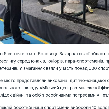
по 5 квітня в с.м.т. Воловець Закарпатської області
еслінгу серед юнаків, юніорів, пара-спортсменів, 
етеранів. У змаганнях взяли участь понад 300 спортс
е місто представляли вихованці дитячо-юнацької 
нального закладу «Міський центр комплексної фізи
лідок війни, та осіб з особливими потребами «Нез
пеклій боротьбі наші спортсмени вибороли 10 золоти