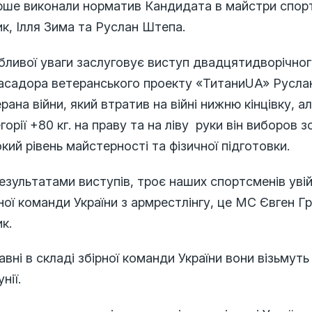
рше виконали норматив Кандидата в майстри спорт
к, Ілля Зима та Руслан Штепа.
бливої уваги заслуговує виступ двадцятидворічно
асадора ветеранського проекту «ТитаниUA» Руслан
рана війни, який втратив на війні нижню кінцівку, а
горії +80 кг. на праву та на ліву руки він виборов
кий рівень майстерності та фізичної підготовки.
езультатами виступів, троє наших спортсменів уві
ної команди України з армрестлінгу, це МС Євген Г
к.
авні в складі збірної команди України вони візьмут
нії.