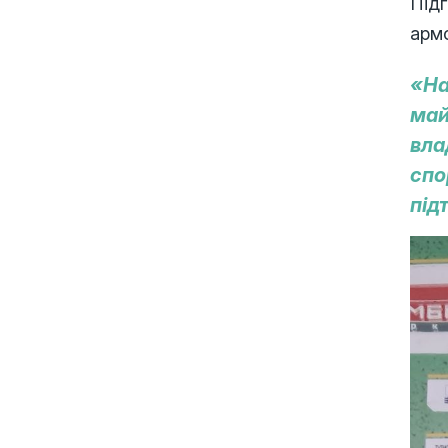
Підг
арм
«На
май
вла
спо
під