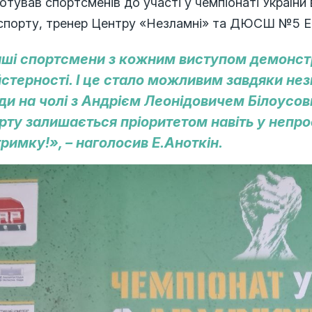
отував спортсменів до участі у чемпіонаті України 
спорту, тренер Центру «Незламні» та ДЮСШ №5 Е
ші спортсмени з кожним виступом демонст
стерності. І це стало можливим завдяки незм
ди на чолі з Андрієм Леонідовичем Білоусов
рту залишається пріоритетом навіть у непро
тримку!», – наголосив Е.Аноткін.