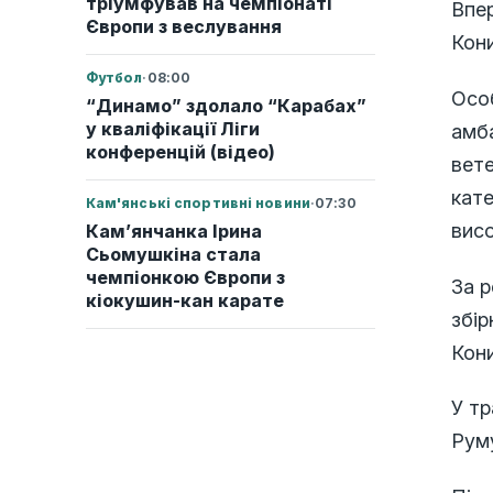
тріумфував на чемпіонаті
Впе
Європи з веслування
Кони
Футбол
·
08:00
Осо
“Динамо” здолало “Карабах”
у кваліфікації Ліги
амб
конференцій (відео)
вете
кате
Кам'янські спортивні новини
·
07:30
висо
Кам’янчанка Ірина
Сьомушкіна стала
чемпіонкою Європи з
За р
кіокушин-кан карате
збір
Кони
У тр
Руму