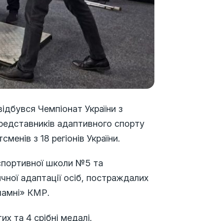
 відбувся Чемпіонат України з
представників адаптивного спорту
менів з 18 регіонів України.
спортивної школи №5 та
чної адаптації осіб, постраждалих
ламні» КМР.
х та 4 срібні медалі.