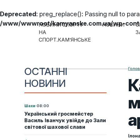
Deprecated
: preg_replace(): Passing null to par
/www/wwwroot/kamyanske.com.ua/wp-content
НОВИНИ СПОРТУ
НОВИНИ
С
Skip to content
НА
З
СПОРТ.КАМ’ЯНСЬКЕ
Main Navigation
ОСТАННІ
Голо
К
НОВИНИ
м
Шахи
·
08:00
а
Український гросмейстер
Василь Іванчук увійде до Зали
світової шахової слави
Ілон