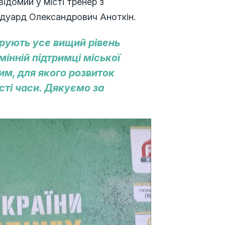
відомий у місті тренер з
дуард Олександрович Аноткін.
рують усе вищий рівень
інній підтримці міської
им, для якого розвиток
сті часи. Дякуємо за