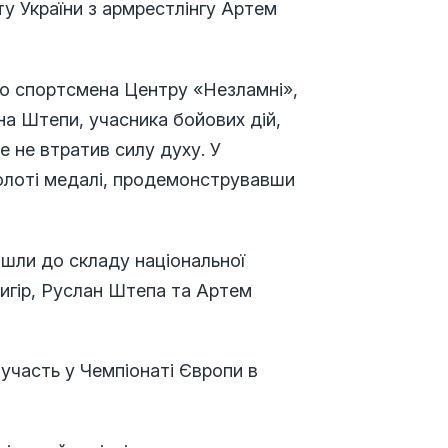
у України з армрестлінгу Артем
го спортсмена Центру «Незламні»,
а Штепи, учасника бойових дій,
ле не втратив силу духу. У
 золоті медалі, продемонструвавши
йшли до складу національної
ригір, Руслан Штепа та Артем
ь участь у Чемпіонаті Європи в