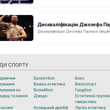
Дискваліфікацію Джозефа Пар
Дискваліфікацію Джозефа Паркера офіцій
ДИ СПОРТУ
демічне
Баскетбол
Бокс
лування
Важка атлетика
Велоспорт
лування на
Волейбол
Гандбол
дарці та каное
Дзюдо
Естетична групов
гімнастика
боксинг
Козацький двобій
Легка атлетика