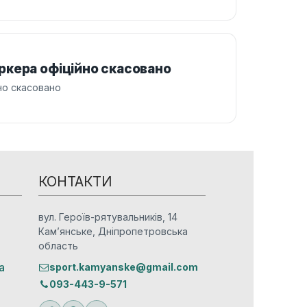
кера офіційно скасовано
но скасовано
КОНТАКТИ
вул. Героїв-рятувальників, 14
Кам’янське, Дніпропетровська
область
а
sport.kamyanske@gmail.com
093-443-9-571