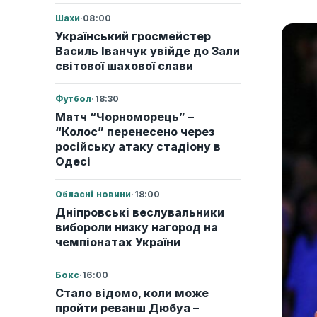
Шахи
·
08:00
Український гросмейстер
Василь Іванчук увійде до Зали
світової шахової слави
Футбол
·
18:30
Матч “Чорноморець” –
“Колос” перенесено через
російську атаку стадіону в
Одесі
Обласні новини
·
18:00
Дніпровські веслувальники
вибороли низку нагород на
чемпіонатах України
Бокс
·
16:00
Стало відомо, коли може
пройти реванш Дюбуа –