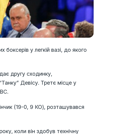
боксерів у легкій вазі, до якого
ідає другу сходинку,
анку” Девісу. Третє місце у
BC.
нчик (19-0, 9 КО), розташувався
року, коли він здобув технічну