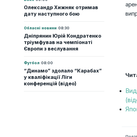
арен
Олександр Хижняк отримав
випр
дату наступного бою
Обласні новини
·
08:30
Дніпрянин Юрій Кондратенко
тріумфував на чемпіонаті
Європи з веслування
Футбол
·
08:00
“Динамо” здолало “Карабах”
Чит
у кваліфікації Ліги
конференцій (відео)
Вид
(від
Япо
Поді