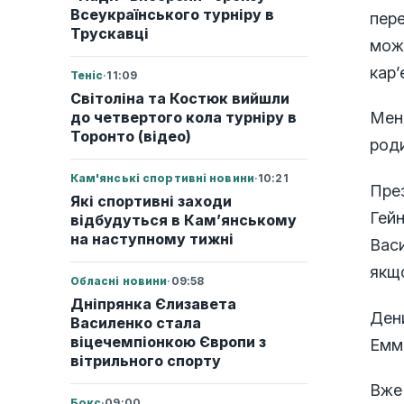
Всеукраїнського турніру в
пер
Трускавці
мож
кар’
Теніс
·
11:09
Світоліна та Костюк вийшли
до четвертого кола турніру в
Мене
Торонто (відео)
роди
Кам'янські спортивні новини
·
10:21
Пре
Які спортивні заходи
Гейн
відбудуться в Кам’янському
на наступному тижні
Васи
якщо
Обласні новини
·
09:58
Дніпрянка Єлизавета
Дени
Василенко стала
віцечемпіонкою Європи з
Емм
вітрильного спорту
Вже 
Бокс
·
09:00