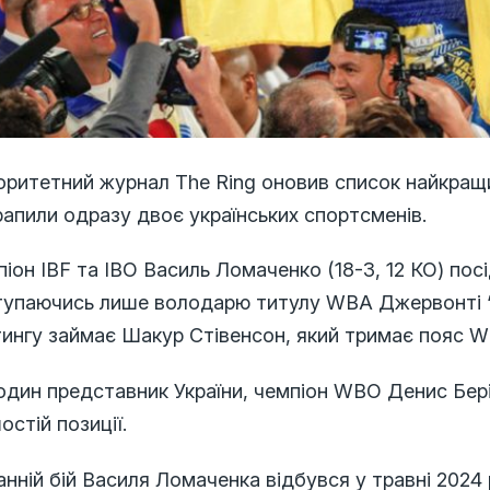
ритетний журнал The Ring оновив список найкращих 
апили одразу двоє українських спортсменів.
іон IBF та IBO Василь Ломаченко (18-3, 12 КО) пос
тупаючись лише володарю титулу WBA Джервонті “Т
тингу займає Шакур Стівенсон, який тримає пояс W
дин представник України, чемпіон WBO Денис Бері
остій позиції.
нній бій Василя Ломаченка відбувся у травні 2024 