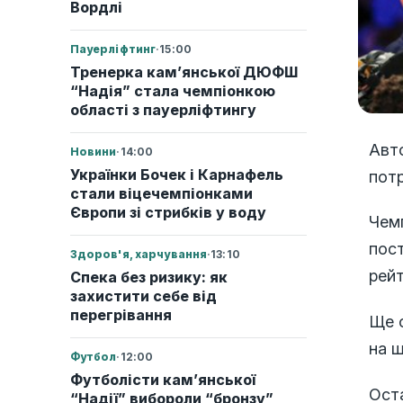
Вордлі
Пауерліфтинг
·
15:00
Тренерка кам’янської ДЮФШ
“Надія” стала чемпіонкою
області з пауерліфтингу
Авто
Новини
·
14:00
Українки Бочек і Карнафель
потр
стали віцечемпіонками
Європи зі стрибків у воду
Чемп
пос
Здоров'я, харчування
·
13:10
рей
Спека без ризику: як
захистити себе від
перегрівання
Ще о
на ш
Футбол
·
12:00
Футболісти кам’янської
Оста
“Надії” вибороли “бронзу”