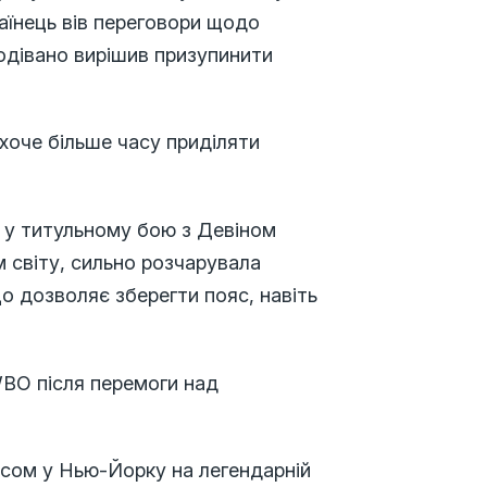
їнець вів переговори щодо
дівано вирішив призупинити
хоче більше часу приділяти
 у титульному бою з Девіном
м світу, сильно розчарувала
о дозволяє зберегти пояс, навіть
WBO після перемоги над
ісом у Нью-Йорку на легендарній