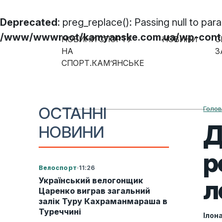
Deprecated
: preg_replace(): Passing null to par
/www/wwwroot/kamyanske.com.ua/wp-content
НОВИНИ СПОРТУ
НОВИНИ
С
Skip to content
НА
З
СПОРТ.КАМ’ЯНСЬКЕ
Main Navigation
ОСТАННІ
Голо
Д
НОВИНИ
р
Велоспорт
·
11:26
л
Український велогонщик
Царенко виграв загальний
залік Туру Кахраманмараша в
Туреччині
Ілон