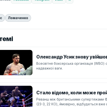
кс
Ломаченко
темі
Олександр Усик знову увійшо
Всесвітня боксерська організація (WBO)
надважкої ваги.
Стало відомо, коли може про
Реванш між британськими супертяжами Фа
(23-3, 22 КО), ймовірно, відбудеться вже 