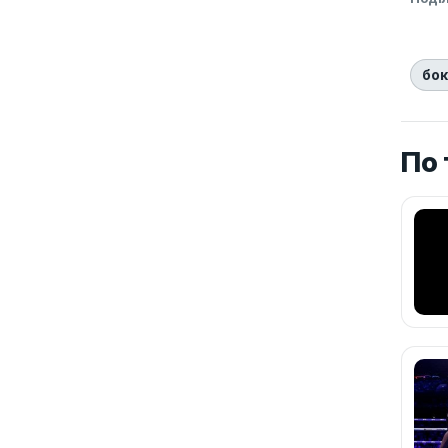
бо
По 