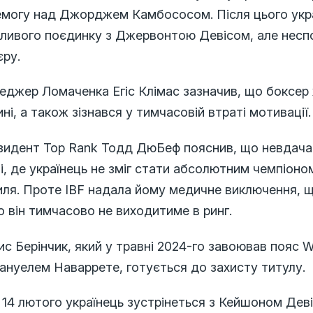
емогу над Джорджем Камбососом. Після цього укра
ливого поєдинку з Джервонтою Девісом, але неспо
єру.
джер Ломаченка Егіс Клімас зазначив, що боксер 
ні, а також зізнався у тимчасовій втраті мотивації.
зидент Top Rank Тодд ДюБеф пояснив, що невдача
і, де українець не зміг стати абсолютним чемпіоно
ля. Проте IBF надала йому медичне виключення, щ
 він тимчасово не виходитиме в ринг.
с Берінчик, який у травні 2024-го завоював пояс 
ануелем Наваррете, готується до захисту титулу.
14 лютого українець зустрінеться з Кейшоном Дев