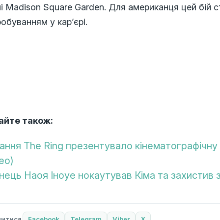
і Madison Square Garden. Для американця цей бій
обуванням у кар’єрі.
айте також:
ання The Ring презентувало кінематографічну 
ео)
нець Наоя Іноуе нокаутував Кіма та захистив
литися
Facebook
Telegram
Viber
X