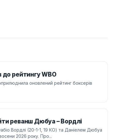
в до рейтингу WBO
 оприлюднила оновлений рейтинг боксерів
йти реванш Дюбуа – Вордлі
біо Вордлі (20-1-1, 19 КО) та Даніелем Дюбуа
восени 2026 року. Про...