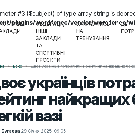
ameter #3 ($subject) of type array|string is depre
/plugins/wordfence/vendor/wordfence/wf-w
ПОРТИВНІ
ФЕДЕРАЦІЇ,
ЗАПИСАТИСЬ
ДЕ
АКЛАДИ
ІНШІ
НА
ПОТР
ЗАКЛАДИ
ТРЕНУВАННЯ
ТА
СПОРТИВНІ
ПРОЄКТИ
вна
»
Бокс
»
Двоє українців потрапили в рейтинг найкращих боксер
воє українців потр
ейтинг найкращих б
егкій вазі
а Бугаєва
·
29 Січня 2025, 09:05