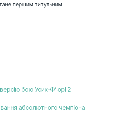
 стане першим титульним
версію бою Усик-Ф’юрі 2
 звання абсолютного чемпіона