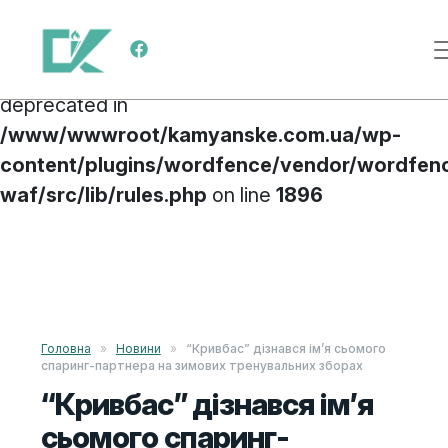
Deprecated
: preg_replace(): Passing null to
Main Navigation
parameter #3 ($subject) of type array|string is
deprecated in
/www/wwwroot/kamyanske.com.ua/wp-
content/plugins/wordfence/vendor/wordfen
waf/src/lib/rules.php
on line
1896
Skip to content
Головна
»
Новини
»
“Кривбас” дізнався ім’я сьомого
спаринг-партнера на зимових тренувальних зборах
“Кривбас” дізнався ім’я
сьомого спаринг-