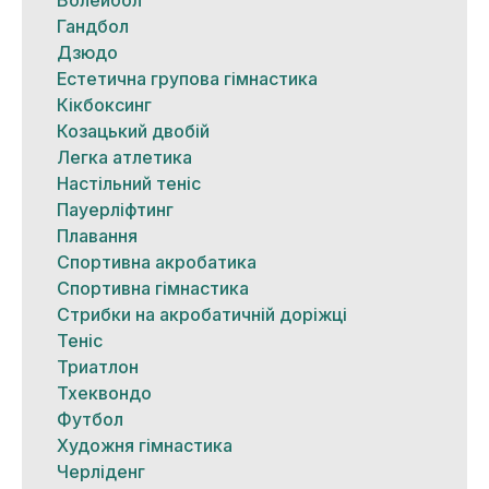
Гандбол
Дзюдо
Естетична групова гімнастика
Кікбоксинг
Козацький двобій
Легка атлетика
Настільний теніс
Пауерліфтинг
Плавання
Спортивна акробатика
Спортивна гімнастика
Стрибки на акробатичній доріжці
Теніс
Триатлон
Тхеквондо
Футбол
Художня гімнастика
Черліденг