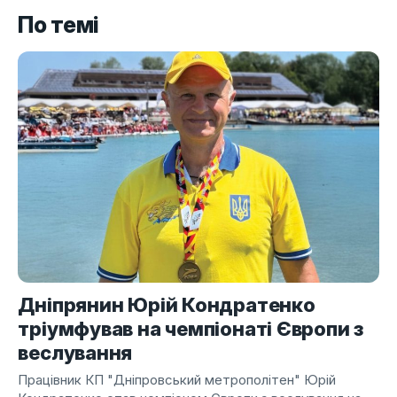
По темі
Дніпрянин Юрій Кондратенко
тріумфував на чемпіонаті Європи з
веслування
Працівник КП "Дніпровський метрополітен" Юрій