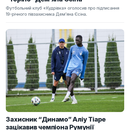
Футбольний клуб «Кудрівка» оголосив про підписання
19-річного півзахисника Дем’яна Єсіна.
Захисник “Динамо” Аліу Тіаре
зацікавив чемпіона Румунії