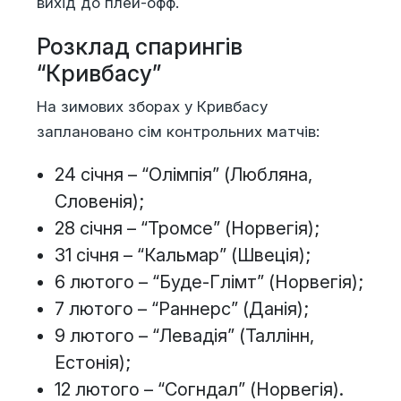
вихід до плей-офф.
Розклад спарингів
“Кривбасу”
На зимових зборах у Кривбасу
заплановано сім контрольних матчів:
24 січня – “Олімпія” (Любляна,
Словенія);
28 січня – “Тромсе” (Норвегія);
31 січня – “Кальмар” (Швеція);
6 лютого – “Буде-Глімт” (Норвегія);
7 лютого – “Раннерс” (Данія);
9 лютого – “Левадія” (Таллінн,
Естонія);
12 лютого – “Согндал” (Норвегія).