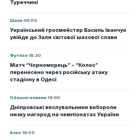
Туреччині
Шахи
·
08:00
Український гросмейстер Василь Іванчук
увійде до Зали світової шахової слави
Футбол
·
18:30
Матч “Чорноморець” – “Колос”
перенесено через російську атаку
стадіону в Одесі
Обласні новини
·
18:00
Дніпровські веслувальники вибороли
низку нагород на чемпіонатах України
Бокс
·
16:00