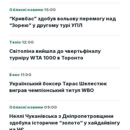
Обласні новини
·
15:00
“Кривбас” здобув вольову перемогу над
“Зорею” у другому турі УПЛ
Теніс
·
12:00
Світоліна вийшла до чвертьфіналу
турніру WTA 1000 в Торонто
Бокс
·
11:00
Український боксер Тарас Шелестюк
виграв чемпіонський титул WBO
Обласні новини
·
09:00
Неллі Чуканівська з Дніпропетровщини
здобула історичне “золото” у хайдайвінгу
на ЧЄ