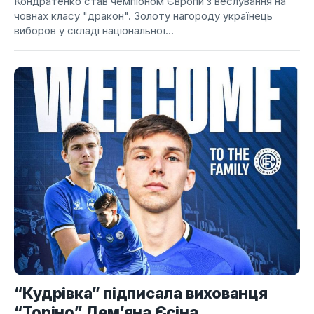
Кондратенко став чемпіоном Європи з веслування на
човнах класу "дракон". Золоту нагороду українець
виборов у складі національної...
“Кудрівка” підписала вихованця
“Торіно” Дем’яна Єсіна