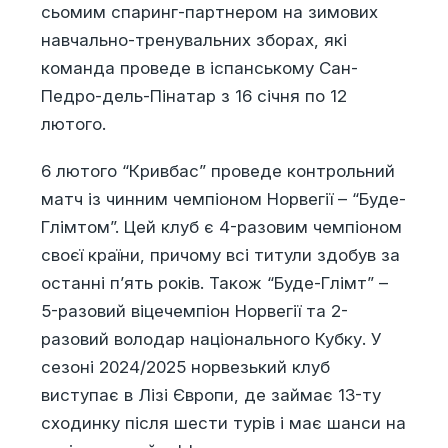
сьомим спаринг-партнером на зимових
навчально-тренувальних зборах, які
команда проведе в іспанському Сан-
Педро-дель-Пінатар з 16 січня по 12
лютого.
6 лютого “Кривбас” проведе контрольний
матч із чинним чемпіоном Норвегії – “Буде-
Глімтом”. Цей клуб є 4-разовим чемпіоном
своєї країни, причому всі титули здобув за
останні п’ять років. Також “Буде-Глімт” –
5-разовий віцечемпіон Норвегії та 2-
разовий володар національного Кубку. У
сезоні 2024/2025 норвезький клуб
виступає в Лізі Європи, де займає 13-ту
сходинку після шести турів і має шанси на