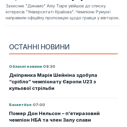
Захисник "Динамо" Аліу Тіаре увійшов до списку
інтересів "Університаті Крайова". Чемпіони Румунії
направили офіційну пропозицію щодо гравця у вівторок.
ОСТАННІ НОВИНИ
Обласні новини
·
08:30
Дніпрянка Марія Шейніна здобула
“срібло” чемпіонату Європи U23 з
кульової стрільби
Баскетбол
·
07:00
Помер Дон Нельсон – п’ятиразовий
чемпіон НБА та член Залу слави