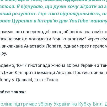
влюся. Я відчуваю, що дуже хочу зіграти за 
сний результат. І це така відповідальність, а
зала Цуренко в інтерв’ю для YouTube-каналу 
ачимо, що напередодні склад збірної зазнав змін:
тюк не зможе допомогти “синьо-жовтим” через сім
 викликана Анастасія Лопата, однак через перелом
іру.
даємо, 16-17 листопада жіноча збірна України з т
і Джин Кінг проти команди Австрії. Протистояння 
nney у Далласі, штат Техас.
айте також:
толіна підтримає збірну України на Кубку Біллі