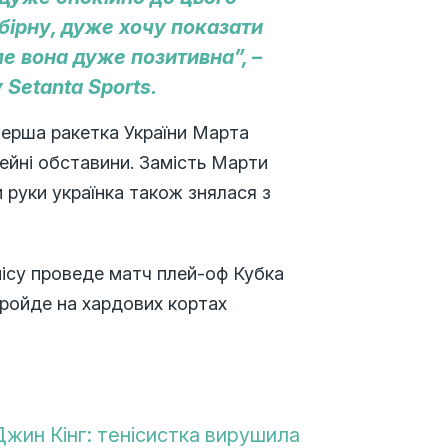
збірну, дуже хочу показати
ле вона дуже позитивна”, –
Setanta Sports.
 перша ракетка України Марта
ейні обставини. Замість Марти
 руки українка також знялася з
енісу проведе матч плей-оф Кубка
пройде на хардових кортах
 Джин Кінг: тенісистка вирушила