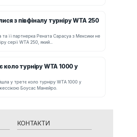
ися з півфіналу турніру WTA 250
 та її партнерка Рената Сарасуа з Мексики не
ру серії WTA 250, який...
є коло турніру WTA 1000 у
йшла у третє коло турніру WTA 1000 у
Джессікою Боусас Манейро.
КОНТАКТИ