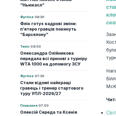
“Ньюкасл”
ста
кла
Футбол
·
08:30
ска
Флік готує кадрові зміни:
п’ятеро гравців покинуть
Зазн
“Барселону”
Кос
Теніс
·
08:00
була
Олександра Олійникова
турн
передала всі призові з турніру
WTA 1000 на допомогу ЗСУ
Нага
Футбол
·
07:30
Білл
Стали відомі найкращі
McKi
гравець і тренер стартового
туру УПЛ-2026/27
Чит
Плавання
·
07:00
Олексій Середа та Ксенія
Сві