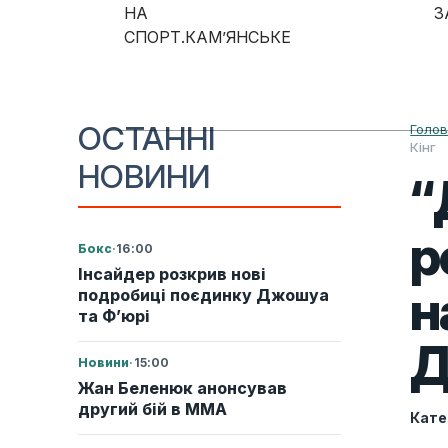
Skip to content
НА
З
СПОРТ.КАМ’ЯНСЬКЕ
Main Navigation
ОСТАННІ
Голо
Кінг
НОВИНИ
“
р
Бокс
·
16:00
Інсайдер розкрив нові
н
подробиці поєдинку Джошуа
та Ф’юрі
Д
Новини
·
15:00
Жан Беленюк анонсував
другий бій в ММА
Кате