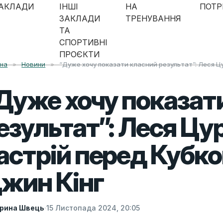
АКЛАДИ
ІНШІ
НА
ПОТР
ЗАКЛАДИ
ТРЕНУВАННЯ
ТА
СПОРТИВНІ
ПРОЄКТИ
вна
»
Новини
»
“Дуже хочу показати класний результат”: Леся Ц
Дуже хочу показат
езультат”: Леся Цу
астрій перед Кубко
жин Кінг
рина Швець
·
15 Листопада 2024, 20:05