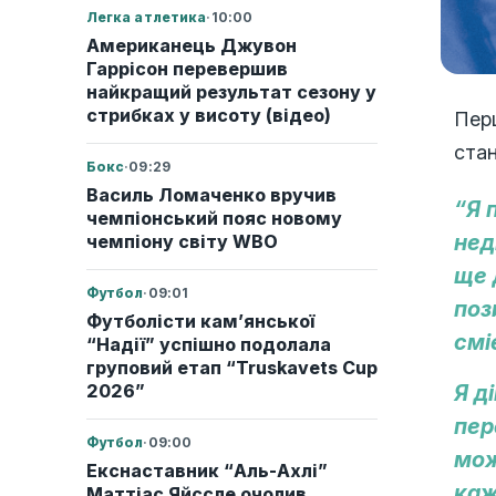
Легка атлетика
·
10:00
Американець Джувон
Гаррісон перевершив
найкращий результат сезону у
стрибках у висоту (відео)
Перш
стан
Бокс
·
09:29
Василь Ломаченко вручив
“Я 
чемпіонський пояс новому
нед
чемпіону світу WBO
ще 
Футбол
·
09:01
поз
Футболісти кам’янської
смі
“Надії” успішно подолала
груповий етап “Truskavets Cup
2026”
Я д
пер
Футбол
·
09:00
мож
Екснаставник “Аль-Ахлі”
каж
Маттіас Яйссле очолив