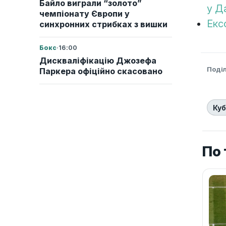
Байло виграли “золото”
у Д
чемпіонату Європи у
Екс
синхронних стрибках з вишки
Бокс
·
16:00
Дискваліфікацію Джозефа
Поді
Паркера офіційно скасовано
Куб
По 