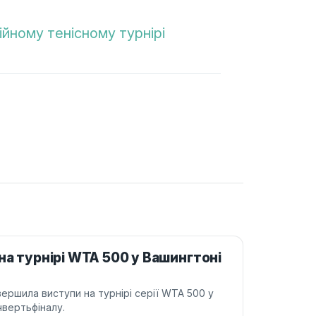
йному тенісному турнірі
на турнірі WTA 500 у Вашингтоні
вершила виступи на турнірі серії WTA 500 у
чвертьфіналу.