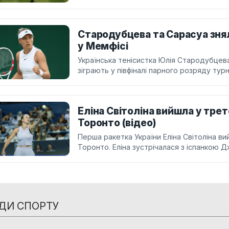
Стародубцева та Сарасуа знял
у Мемфісі
Українська тенісистка Юлія Стародубцева
зіграють у півфіналі парного розряду турні
Еліна Світоліна вийшла у трет
Торонто (відео)
Перша ракетка України Еліна Світоліна ви
Торонто. Еліна зустрічалася з іспанкою 
ДИ СПОРТУ