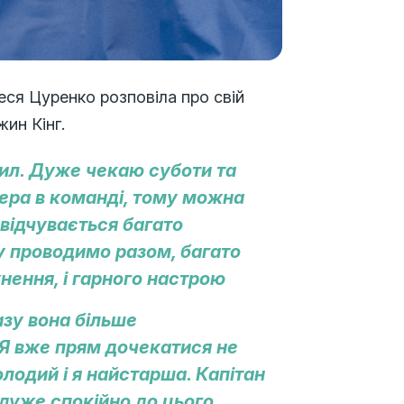
Леся Цуренко розповіла про свій
ин Кінг.
сил. Дуже чекаю суботи та
фера в команді, тому можна
відчувається багато
у проводимо разом, багато
хнення, і гарного настрою
азу вона більше
 Я вже прям дочекатися не
лодий і я найстарша. Капітан
 дуже спокійно до цього