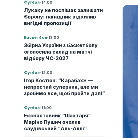
Футбол
·
14:00
Лукаку не поспішає залишати
Європу: нападник відхилив
вигідні пропозиції
Баскетбол
·
13:00
Збірна України з баскетболу
оголосила склад на матчі
відбору ЧС-2027
Футбол
·
12:00
Ігор Костюк: “Карабах» —
непростий суперник, але ми
зробимо все, щоб пройти далі”
Футбол
·
11:00
Екснаставник “Шахтаря”
Маріно Пушич очолив
саудівський “Аль-Ахлі”