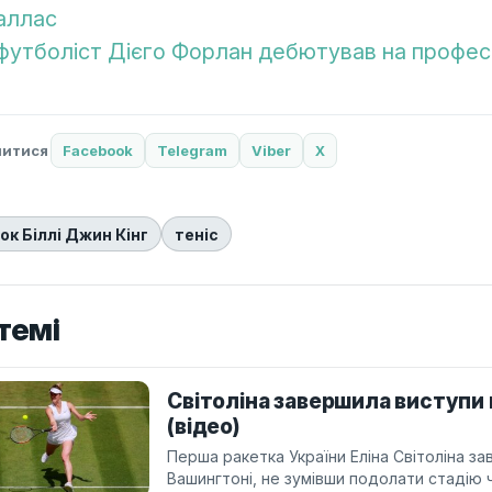
аллас
футболіст Дієго Форлан дебютував на професі
литися
Facebook
Telegram
Viber
X
ок Біллі Джин Кінг
теніс
темі
Світоліна завершила виступи 
(відео)
Перша ракетка України Еліна Світоліна за
Вашингтоні, не зумівши подолати стадію 