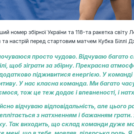
ий номер збірної України та 118-та ракетка світу 
 та настрій перед стартовим матчем Кубка Біллі Дж
почуваюся просто чудово. Відчуваю багато 
ілі, щоб зіграти за збірну. Прекрасна атмос
додатково підживитися енергією. У команді 
итиву. У нас класна команда. Ми багато час
ємося, тож це теж додає і впевненості, і нат
ійсно відчуваю відповідальність, але цього р
еплітається з натхненням і бажанням грати.
у. Так виходить, що склад команди дуже мо
е мені, що в тебе, мовляв, лідерська роль. Я