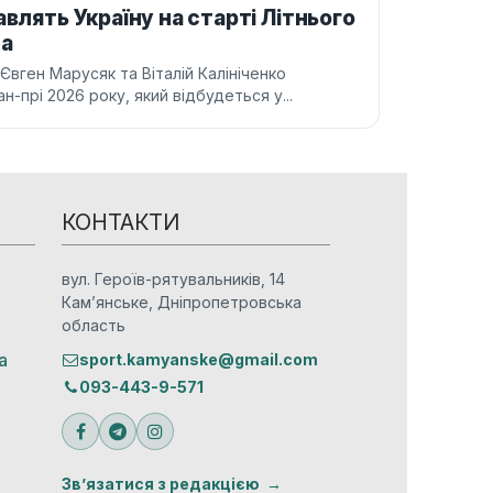
влять Україну на старті Літнього
на
 Євген Марусяк та Віталій Калініченко
-прі 2026 року, який відбудеться у...
КОНТАКТИ
вул. Героїв-рятувальників, 14
Кам’янське, Дніпропетровська
область
а
sport.kamyanske@gmail.com
093-443-9-571
Зв’язатися з редакцією