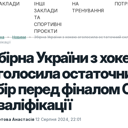
АКЛАДИ
ІНШІ
НА
ПОТР
ЗАКЛАДИ
ТРЕНУВАННЯ
ТА
СПОРТИВНІ
ПРОЄКТИ
вна
»
Новини
»
Збірна України з хокею оголосила остаточний скл
фікації
бірна України з хок
голосила остаточн
бір перед фіналом 
валіфікації
това Анастасія
·
12 Серпня 2024, 22:01