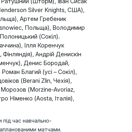
н Ратушний (Шторм), Іван Сисак
enderson Silver Knights, США),
льща), Артем Гребеник
 Sosnowiec, Польща), Володимир
 Полоницький (Сокіл).
ччина), Ілля Коренчук
, Фінляндія), Андрій Денискін
еменчук), Денис Бородай,
оман Благий (усі – Сокіл),
іков (Berani Zlin, Чехія),
 Морозов (Morzine-Avoriaz,
ро Німенко (Aosta, Італія),
 під час навчально-
 запланованими матчами.