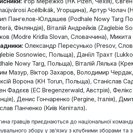
исники:
Ігор Мережко (HK Plzeň, Чехія), Євге
naújvárosi Acélbikák, Угорщина), Артур Чолач (H
ип Пангелов-Юлдашев (Podhale Nowy Targ По
tterä, Фінляндія), Віталій Андрейків (Zaglebie
ков (Modre Kridla Slovan, Словаччина), Микита
адники:
Олександр Пересунько (Presov, Слова
glebie Sosnowiec, Польща), Даніїл Трахт (Lukko
dhale Nowy Targ, Польща), Віталій Лялька (Кр
им Мазур, Віктор Захаров, Володимир Чердак, Р
ксій Ворона (KH Torun, Польща), Станіслав Садов
ен Фадєєв (EC Bregenzerwald, Австрія), Фелікс
нція), Денис Гончаренко (Pergine, Італія), Дмит
слав Панченко (Київ Кепіталз).
ина гравців приєднаються до національної команди
увального збору у зв’язку з клубними зборами та