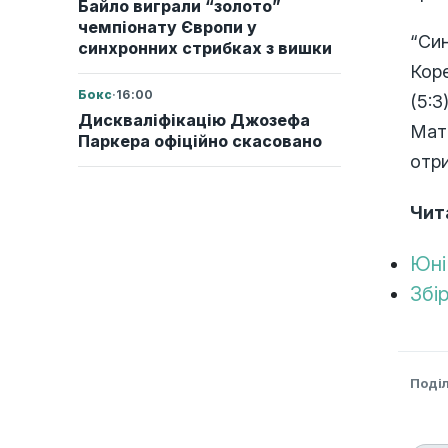
Байло виграли “золото”
чемпіонату Європи у
“Син
синхронних стрибках з вишки
Коре
Бокс
·
16:00
(5:3
Дискваліфікацію Джозефа
Матч
Паркера офіційно скасовано
отр
Чит
Юні
Збі
Поді