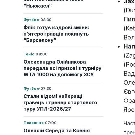
Зах
“Ньюкасл”
(Du
Пил
Футбол
·
08:30
Флік готує кадрові зміни:
(Ke
п’ятеро гравців покинуть
Вол
“Барселону”
Нап
(Za
Теніс
·
08:00
Олександра Олійникова
(Po
передала всі призові з турніру
Вад
WTA 1000 на допомогу ЗСУ
Оле
Футбол
·
07:30
Євг
Стали відомі найкращі
Фра
гравець і тренер стартового
туру УПЛ-2026/27
Яро
Част
Плавання
·
07:00
Олексій Середа та Ксенія
трен