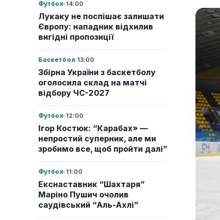
Футбол
·
14:00
Лукаку не поспішає залишати
Європу: нападник відхилив
вигідні пропозиції
Баскетбол
·
13:00
Збірна України з баскетболу
оголосила склад на матчі
відбору ЧС-2027
Футбол
·
12:00
Ігор Костюк: “Карабах» —
непростий суперник, але ми
зробимо все, щоб пройти далі”
Футбол
·
11:00
Екснаставник “Шахтаря”
Маріно Пушич очолив
саудівський “Аль-Ахлі”