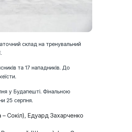
таточний склад на тренувальний
.
исників та 17 нападників. До
кеїсти.
пня у Будапешті. Фінальною
и 25 серпня.
 – Сокіл), Едуард Захарченко