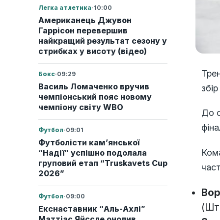
Легка атлетика
·
10:00
Американець Джувон
Гаррісон перевершив
найкращий результат сезону у
стрибках у висоту (відео)
Трен
Бокс
·
09:29
Василь Ломаченко вручив
збір
чемпіонський пояс новому
чемпіону світу WBO
До с
фіна
Футбол
·
09:01
Футболісти кам’янської
Ком
“Надії” успішно подолала
груповий етап “Truskavets Cup
час
2026”
Вор
Футбол
·
09:00
(Шт
Екснаставник “Аль-Ахлі”
Маттіас Яйссле очолив