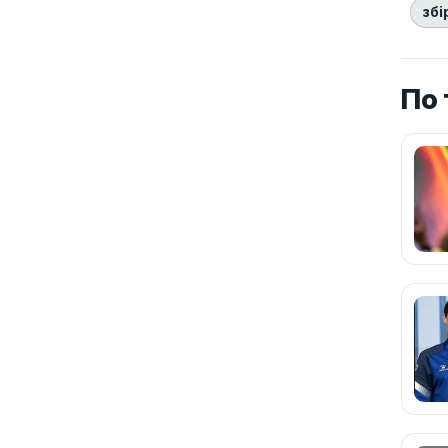
збі
По 