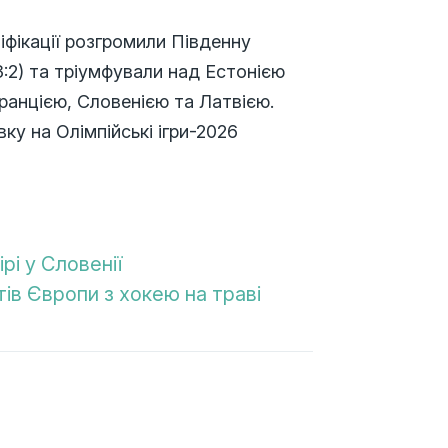
іфікації розгромили Південну
(3:2) та тріумфували над Естонією
Францією, Словенією та Латвією.
вку на Олімпійські ігри-2026
рі у Словенії
тів Європи з хокею на траві