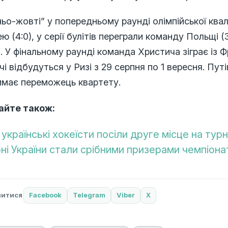
ьо-жовті” у попередньому раунді олімпійської квал
ю (4:0), у серії булітів переграли команду Польщі 
). У фінальному раунді команда Христича зіграє із 
і відбудуться у Ризі з 29 серпня по 1 вересня. Путі
имає переможець квартету.
айте також:
 українські хокеїсти посіли друге місце на турні
рні України стали срібними призерами чемпіона
литися
Facebook
Telegram
Viber
X