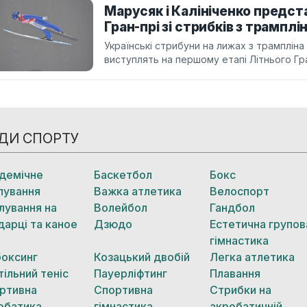
Марусяк і Калініченко предста
Гран-прі зі стрибків з трамплі
Українські стрибуни на лижах з трампліна
виступлять на першому етапі Літнього Гран
ДИ СПОРТУ
демічне
Баскетбол
Бокс
лування
Важка атлетика
Велоспорт
лування на
Волейбол
Гандбол
дарці та каное
Дзюдо
Естетична групов
гімнастика
боксинг
Козацький двобій
Легка атлетика
тільний теніс
Пауерліфтинг
Плавання
ртивна
Спортивна
Стрибки на
обатика
гімнастика
акробатичній