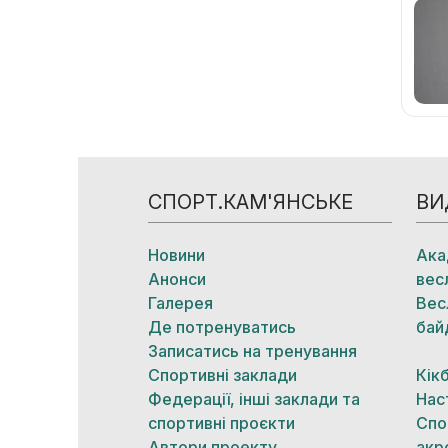
СПОРТ.КАМ'ЯНСЬКЕ
ВИ
Новини
Ака
Анонси
вес
Галерея
Вес
Де потренуватись
бай
Записатись на тренування
Спортивні заклади
Кік
Федерації, інші заклади та
Нас
спортивні проєкти
Спо
Автори проекту
акр