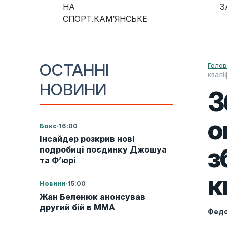
Skip to content
НА
З
СПОРТ.КАМ’ЯНСЬКЕ
Main Navigation
ОСТАННІ
Голо
квалі
НОВИНИ
З
о
Бокс
·
16:00
Інсайдер розкрив нові
з
подробиці поєдинку Джошуа
та Ф’юрі
к
Новини
·
15:00
Жан Беленюк анонсував
другий бій в ММА
Федо