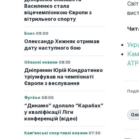
Світ
Василенко стала
віцечемпіонкою Європи з
вис
вітрильного спорту
Чит
Бокс
·
09:00
Олександр Хижняк отримав
Укр
дату наступного бою
Кам
ATP
Обласні новини
·
08:30
Дніпрянин Юрій Кондратенко
тріумфував на чемпіонаті
Європи з веслування
Поді
Футбол
·
08:00
“Динамо” здолало “Карабах”
у кваліфікації Ліги
Олі
конференцій (відео)
Кам'янські спортивні новини
·
07:30