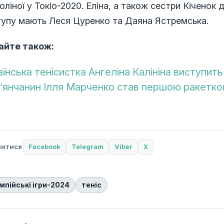
оліної у Токіо-2020. Еліна, а також сестри Кіченок 
тупу мають Леся Цуренко та Даяна Ястремська.
айте також:
аїнська тенісистка Ангеліна Калініна виступить
’янчанин Ілля Марченко став першою ракеткою
литися
Facebook
Telegram
Viber
X
мпійські ігри-2024
теніс