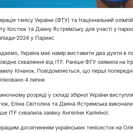
рація тенісу України (ФТУ) та Національний олімпі
ту Костюк та Даяну Ястремську для участі у парн
піади-2024 у Парижі.
даємо, Україна має намір виставити два дуети в пар
овідне схвалення від ITF. Раніше ФТУ заявила на І
илу Кіченок. Повідомляється, що перші попередні
ліковано 4 липня.
иночному розряді у складі збірної України виступл
юк, Еліна Світоліна та Даяна Ястремська виконали 
іше ITF схвалила заявку Ангеліни Калініної.
ращим досягненням українських тенісисток на Олі