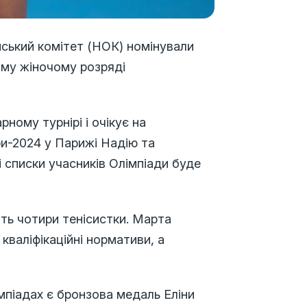
йський комітет (НОК) номінували
ому жіночому розряді
ному турнірі і очікує на
гри-2024 у Парижі Надію та
 списки учасників Олімпіади буде
ять чотири тенісистки. Марта
кваліфікаційні нормативи, а
мпіадах є бронзова медаль Еліни