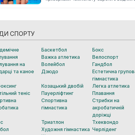
ДИ СПОРТУ
демічне
Баскетбол
Бокс
лування
Важка атлетика
Велоспорт
лування на
Волейбол
Гандбол
дарці та каное
Дзюдо
Естетична групов
гімнастика
боксинг
Козацький двобій
Легка атлетика
тільний теніс
Пауерліфтинг
Плавання
ртивна
Спортивна
Стрибки на
обатика
гімнастика
акробатичній
доріжці
іс
Триатлон
Тхеквондо
бол
Художня гімнастика
Черліденг