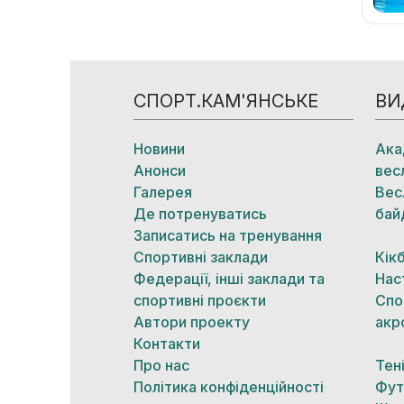
СПОРТ.КАМ'ЯНСЬКЕ
ВИ
Новини
Ака
Анонси
вес
Галерея
Вес
Де потренуватись
бай
Записатись на тренування
Спортивні заклади
Кік
Федерації, інші заклади та
Нас
спортивні проєкти
Спо
Автори проекту
акр
Контакти
Про нас
Тен
Політика конфіденційності
Фут