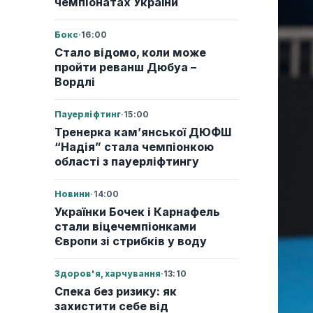
чемпіонатах України
Бокс
·
16:00
Стало відомо, коли може
пройти реванш Дюбуа –
Вордлі
Пауерліфтинг
·
15:00
Тренерка кам’янської ДЮФШ
“Надія” стала чемпіонкою
області з пауерліфтингу
Новини
·
14:00
Українки Бочек і Карнафель
стали віцечемпіонками
Європи зі стрибків у воду
Здоров'я, харчування
·
13:10
Спека без ризику: як
захистити себе від