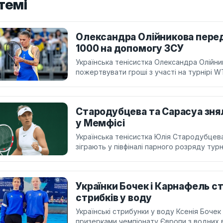
темі
Олександра Олійникова переда
1000 на допомогу ЗСУ
Українська тенісистка Олександра Олійни
пожертвувати гроші з участі на турнірі W
Стародубцева та Сарасуа знял
у Мемфісі
Українська тенісистка Юлія Стародубцева
зіграють у півфіналі парного розряду турні
Українки Бочек і Карнафель с
стрибків у воду
Українські стрибунки у воду Ксенія Бочек
призерками чемпіонату Європи з водних в