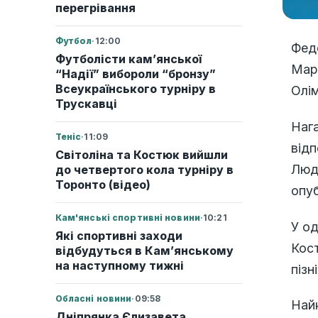
перегрівання
Футбол
·
12:00
Феде
Футболісти кам’янської
Мар
“Надії” вибороли “бронзу”
Всеукраїнського турніру в
Олім
Трускавці
Нага
Теніс
·
11:09
відп
Світоліна та Костюк вийшли
Людм
до четвертого кола турніру в
Торонто (відео)
опуб
Кам'янські спортивні новини
·
10:21
У од
Які спортивні заходи
Кост
відбудуться в Кам’янському
на наступному тижні
пізн
Обласні новини
·
09:58
Найк
Дніпрянка Єлизавета