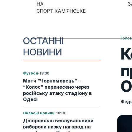
Skip to content
НА
З
СПОРТ.КАМ’ЯНСЬКЕ
Main Navigation
ОСТАННІ
Голо
К
НОВИНИ
п
Футбол
·
18:30
О
Матч “Чорноморець” –
“Колос” перенесено через
російську атаку стадіону в
Одесі
Федо
Обласні новини
·
18:00
Дніпровські веслувальники
вибороли низку нагород на