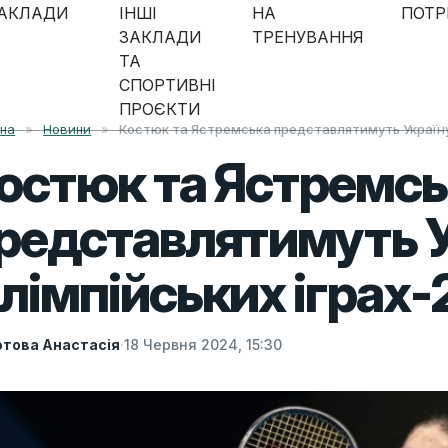
АКЛАДИ
ІНШІ
НА
ПОТР
ЗАКЛАДИ
ТРЕНУВАННЯ
ТА
СПОРТИВНІ
ПРОЄКТИ
вна
»
Новини
»
Костюк та Ястремська представлятимуть Україну
остюк та Ястремсь
редставлятимуть У
лімпійських іграх
това Анастасія
·
18 Червня 2024, 15:30