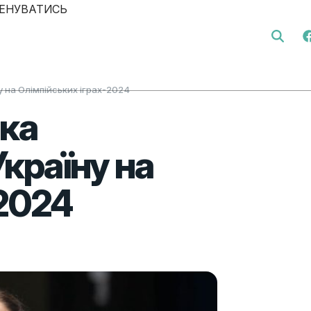
ЕНУВАТИСЬ
Search 
 на Олімпійських іграх-2024
ка
країну на
-2024