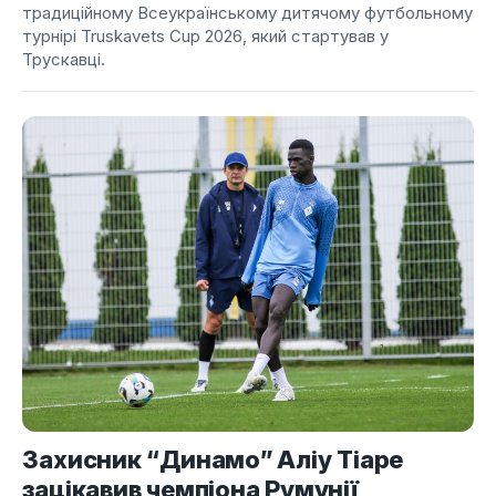
традиційному Всеукраїнському дитячому футбольному
турнірі Truskavets Cup 2026, який стартував у
Трускавці.
Захисник “Динамо” Аліу Тіаре
зацікавив чемпіона Румунії