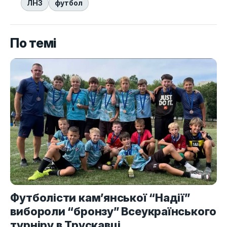
ЛНЗ
футбол
По темі
Футболісти кам’янської “Надії”
вибороли “бронзу” Всеукраїнського
турніру в Трускавці