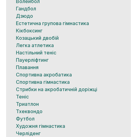
Волейбол
Гандбол
Дзюдо
Естетична групова гімнастика
Кікбоксинг
Козацький двобій
Легка атлетика
Настільний теніс
Пауерліфтинг
Плавання
Спортивна акробатика
Спортивна гімнастика
Стрибки на акробатичній доріжці
Теніс
Триатлон
Тхеквондо
Футбол
Художня гімнастика
Черліденг