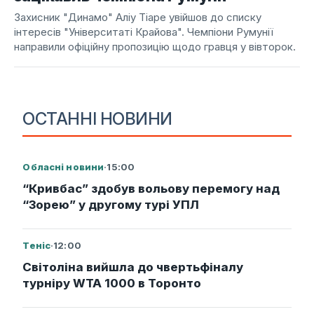
Захисник "Динамо" Аліу Тіаре увійшов до списку
інтересів "Університаті Крайова". Чемпіони Румунії
направили офіційну пропозицію щодо гравця у вівторок.
ОСТАННІ НОВИНИ
Обласні новини
·
15:00
“Кривбас” здобув вольову перемогу над
“Зорею” у другому турі УПЛ
Теніс
·
12:00
Світоліна вийшла до чвертьфіналу
турніру WTA 1000 в Торонто