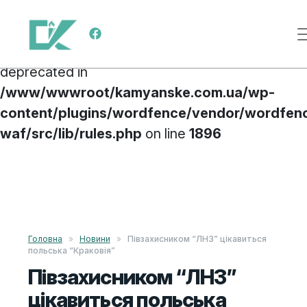
Deprecated
: preg_replace(): Passing null to
Main Navigation
parameter #3 ($subject) of type array|string is
deprecated in
/www/wwwroot/kamyanske.com.ua/wp-
content/plugins/wordfence/vendor/wordfen
waf/src/lib/rules.php
on line
1896
Skip to content
Головна
»
Новини
»
Півзахисником “ЛНЗ” цікавиться
польська “Краковія”
Півзахисником “ЛНЗ”
цікавиться польська