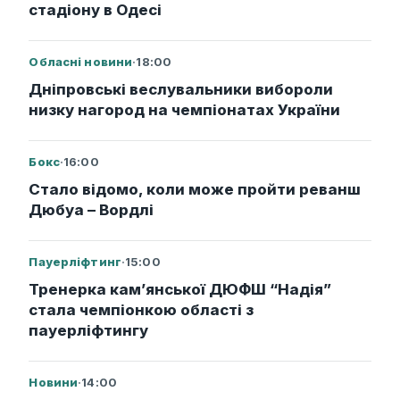
стадіону в Одесі
Обласні новини
·
18:00
Дніпровські веслувальники вибороли
низку нагород на чемпіонатах України
Бокс
·
16:00
Стало відомо, коли може пройти реванш
Дюбуа – Вордлі
Пауерліфтинг
·
15:00
Тренерка кам’янської ДЮФШ “Надія”
стала чемпіонкою області з
пауерліфтингу
Новини
·
14:00