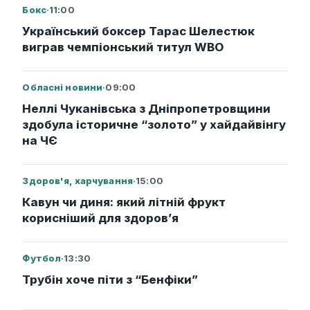
Бокс
·
11:00
Український боксер Тарас Шелестюк
виграв чемпіонський титул WBO
Обласні новини
·
09:00
Неллі Чуканівська з Дніпропетровщини
здобула історичне “золото” у хайдайвінгу
на ЧЄ
Здоров'я, харчування
·
15:00
Кавун чи диня: який літній фрукт
корисніший для здоров’я
Футбол
·
13:30
Трубін хоче піти з “Бенфіки”