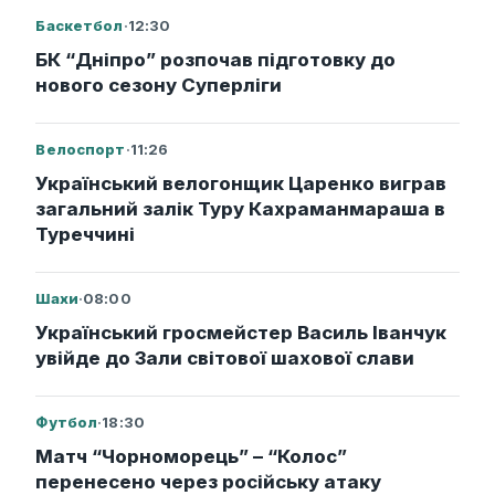
Баскетбол
·
12:30
БК “Дніпро” розпочав підготовку до
нового сезону Суперліги
Велоспорт
·
11:26
Український велогонщик Царенко виграв
загальний залік Туру Кахраманмараша в
Туреччині
Шахи
·
08:00
Український гросмейстер Василь Іванчук
увійде до Зали світової шахової слави
Футбол
·
18:30
Матч “Чорноморець” – “Колос”
перенесено через російську атаку