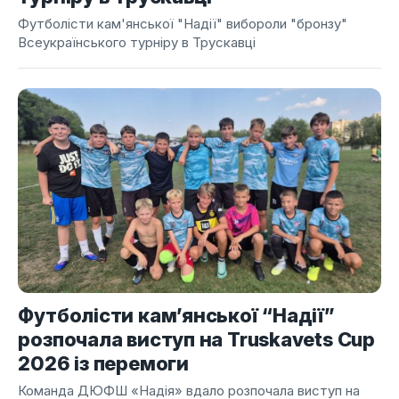
Футболісти кам'янської "Надії" вибороли "бронзу"
Всеукраїнського турніру в Трускавці
Футболісти кам’янської “Надії”
розпочала виступ на Truskavets Cup
2026 із перемоги
Команда ДЮФШ «Надія» вдало розпочала виступ на