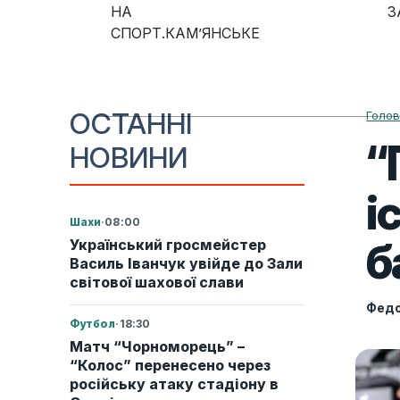
Skip to content
НА
З
СПОРТ.КАМ’ЯНСЬКЕ
Main Navigation
ОСТАННІ
Голо
“
НОВИНИ
i
Шахи
·
08:00
б
Український гросмейстер
Василь Іванчук увійде до Зали
світової шахової слави
Федо
Футбол
·
18:30
Матч “Чорноморець” –
“Колос” перенесено через
російську атаку стадіону в