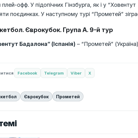
 плей-офф. У підопічних Гінзбурга, як і у “Ховенту
яти поєдинках. У наступному турі “Прометей” зігра
кетбол. Єврокубок. Група А. 9-й тур
вентут Бадалона” (Іспанія)
– “Прометей” (Україна) –
литися
Facebook
Telegram
Viber
X
скетбол
Єврокубок
Прометей
темі