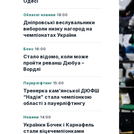
Одесі
Обласні новини
·
18:00
Дніпровські веслувальники
вибороли низку нагород на
чемпіонатах України
Бокс
·
16:00
Стало відомо, коли може
пройти реванш Дюбуа –
Вордлі
Пауерліфтинг
·
15:00
Тренерка кам’янської ДЮФШ
“Надія” стала чемпіонкою
області з пауерліфтингу
Новини
·
14:00
Українки Бочек і Карнафель
стали віцечемпіонками