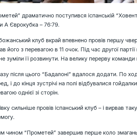
метей” драматично поступився іспанській “Ховенту
и А Єврокубка – 76:79.
божанський клуб вкрай впевнено провів першу чвер
ав його з перевагою в 11 очок. Під час другої парті
не зуміли її розвинути. На велику перерву команди 
азу після цього “Бадалоні” вдалося додати. По ход
ед, і до кінця зустрічі на полі відбувалися гойдал
вагою однієї зі сторін.
івку сильніше провів іспанський клуб – і вирвав так
емогу.
им чином “Прометей” завершив перше коло змагань