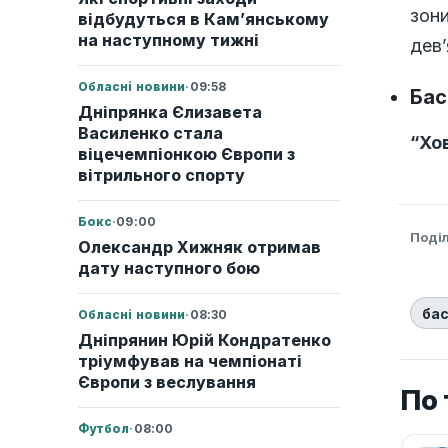
зони
відбудуться в Кам’янському
на наступному тижні
дев’
Обласні новини
·
09:58
Бас
Дніпрянка Єлизавета
Василенко стала
“Хо
віцечемпіонкою Європи з
вітрильного спорту
Бокс
·
09:00
Поді
Олександр Хижняк отримав
дату наступного бою
ба
Обласні новини
·
08:30
Дніпрянин Юрій Кондратенко
тріумфував на чемпіонаті
Європи з веслування
По 
Футбол
·
08:00