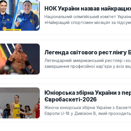
НОК України назвав найкращи
Національний олімпійський комітет Украї
«Найкращий спортсмен місяця» за підсум
Легенда світового рестлінгу 
Легендарний американський рестлер і ко
завершення професійної кар’єри у всіх ви
Юніорська збірна України з п
Євробаскеті-2026
Жіноча юніорська збірна України з баске
Європи U-18 у Дивізіоні B, який проходить 