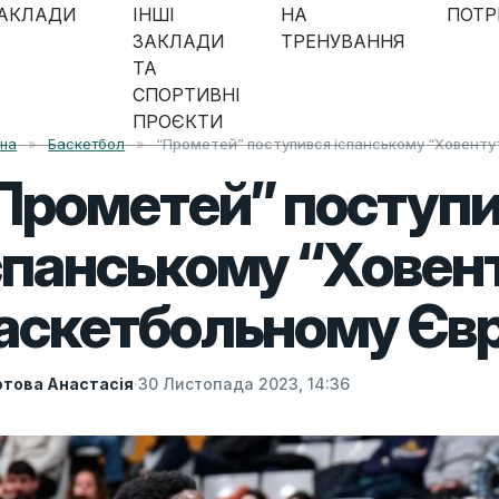
АКЛАДИ
ІНШІ
НА
ПОТР
ЗАКЛАДИ
ТРЕНУВАННЯ
ТА
СПОРТИВНІ
ПРОЄКТИ
вна
»
Баскетбол
»
“Прометей” поступився iспанському “Ховенту
Прометей” поступ
спанському “Ховен
аскетбольному Єв
това Анастасія
·
30 Листопада 2023, 14:36