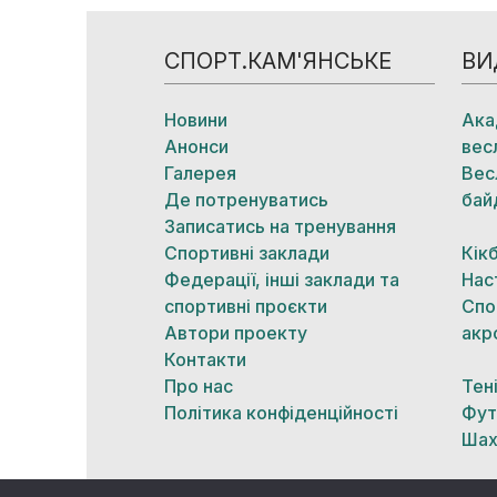
СПОРТ.КАМ'ЯНСЬКЕ
ВИ
Новини
Ака
Анонси
вес
Галерея
Вес
Де потренуватись
бай
Записатись на тренування
Спортивні заклади
Кік
Федерації, інші заклади та
Нас
спортивні проєкти
Спо
Автори проекту
акр
Контакти
Про нас
Тен
Політика конфіденційності
Фут
Шах