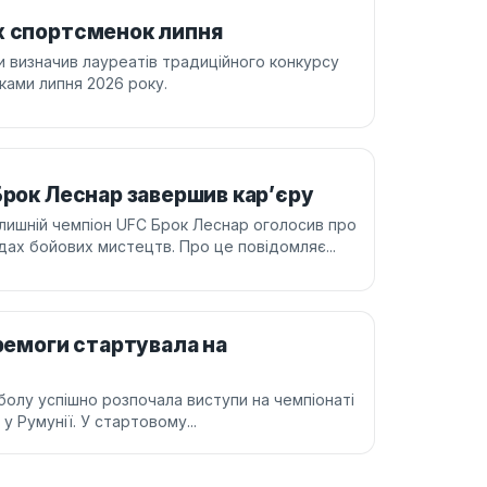
х спортсменок липня
ни визначив лауреатів традиційного конкурсу
ками липня 2026 року.
Брок Леснар завершив кар’єру
лишній чемпіон UFC Брок Леснар оголосив про
дах бойових мистецтв. Про це повідомляє...
еремоги стартувала на
тболу успішно розпочала виступи на чемпіонаті
у Румунії. У стартовому...