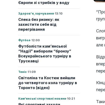
Європи зі стрибків у воду
“Про
Здоров'я, харчування
·
13:10
груп
Спека без ризику: як
захистити себе від
перегрівання
Сло
вигр
Футбол
·
12:00
але 
Футболісти кам’янської
“Надії” вибороли “бронзу”
Всеукраїнського турніру в
Відр
Трускавці
впер
пере
Теніс
·
11:09
Світоліна та Костюк вийшли
Кінц
до четвертого кола турніру в
Торонто (відео)
пер
Кам'янські спортивні новини
·
10:21
Так
Які спортивні заходи