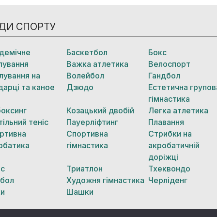
ДИ СПОРТУ
демічне
Баскетбол
Бокс
лування
Важка атлетика
Велоспорт
лування на
Волейбол
Гандбол
дарці та каное
Дзюдо
Естетична групов
гімнастика
боксинг
Козацький двобій
Легка атлетика
тільний теніс
Пауерліфтинг
Плавання
ртивна
Спортивна
Стрибки на
обатика
гімнастика
акробатичній
доріжці
іс
Триатлон
Тхеквондо
бол
Художня гімнастика
Черліденг
и
Шашки