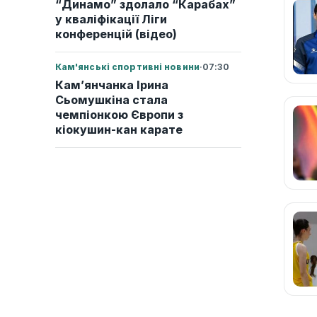
“Динамо” здолало “Карабах”
у кваліфікації Ліги
конференцій (відео)
Кам'янські спортивні новини
·
07:30
Кам’янчанка Ірина
Сьомушкіна стала
чемпіонкою Європи з
кіокушин-кан карате