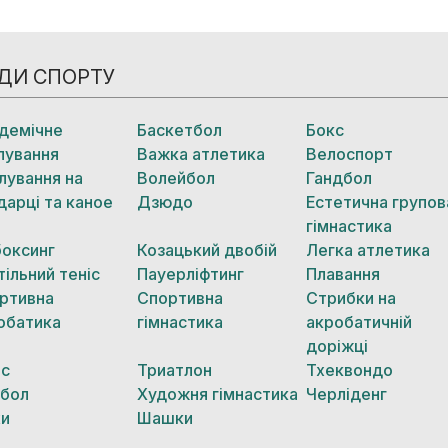
ДИ СПОРТУ
демічне
Баскетбол
Бокс
лування
Важка атлетика
Велоспорт
лування на
Волейбол
Гандбол
дарці та каное
Дзюдо
Естетична групов
гімнастика
боксинг
Козацький двобій
Легка атлетика
тільний теніс
Пауерліфтинг
Плавання
ртивна
Спортивна
Стрибки на
обатика
гімнастика
акробатичній
доріжці
іс
Триатлон
Тхеквондо
бол
Художня гімнастика
Черліденг
и
Шашки