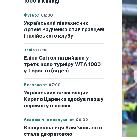
1000 в Канаді
Футбол
·
08:00
Український півзахисник
Артем Радченко став гравцем
італійського клубу
Теніс
·
07:30
Еліна Світоліна вийшла у
третє коло турніру WTA 1000
у Торонто (відео)
Велоспорт
·
07:00
Український велогонщик
Кирило Царенко здобув першу
перемогу в сезоні
Академічне веслування
·
06:00
Веслувальниця Кам’янського
стала дворазовою