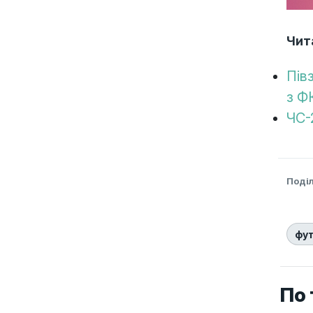
Чит
Пів
з Ф
ЧС-
Поді
фу
По 