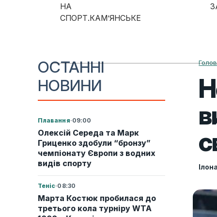
Skip to content
НА
З
СПОРТ.КАМ’ЯНСЬКЕ
Main Navigation
ОСТАННІ
Голо
Н
НОВИНИ
в
Плавання
·
09:00
с
Олексій Середа та Марк
Гриценко здобули “бронзу”
чемпіонату Європи з водних
видів спорту
Ілон
Теніс
·
08:30
Марта Костюк пробилася до
третього кола турніру WTA