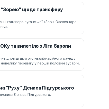
із “Зорею” щодо трансферу
санні голкіпера луганської «Зорі» Олександра
tiva.
Ку та вилетіло з Ліги Європи
-відповіді другого кваліфікаційного раунду
 невелику перевагу у першій половині зустрічі.
на “Руху” Дениса Підгурського
ахисника Дениса Підгурського.