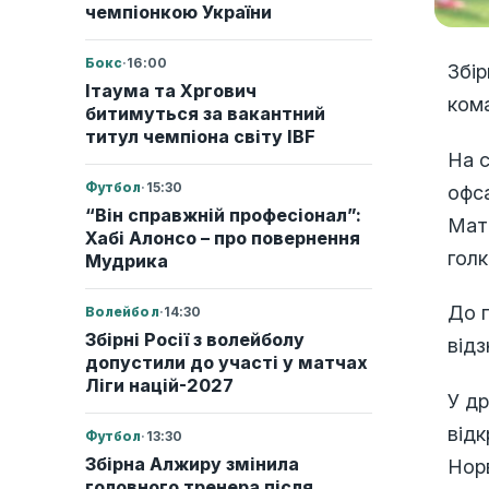
чемпіонкою України
Бокс
·
16:00
Збір
Ітаума та Хргович
кома
битимуться за вакантний
титул чемпіона світу IBF
На с
Футбол
·
15:30
офса
“Він справжній професіонал”:
Мате
Хабі Алонсо – про повернення
голк
Мудрика
До п
Волейбол
·
14:30
Збірні Росії з волейболу
відз
допустили до участі у матчах
Ліги націй-2027
У др
відк
Футбол
·
13:30
Збірна Алжиру змінила
Нор
головного тренера після