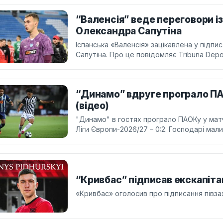
“Валенсія” веде переговори 
Олександра Сапутіна
Іспанська «Валенсія» зацікавлена у підпи
Сапутіна. Про це повідомляє Tribuna Depor
“Динамо” вдруге програло ПАО
(відео)
"Динамо" в гостях програло ПАОКу у матчі
Ліги Європи-2026/27 – 0:2. Господарі мали
“Кривбас” підписав екскапіта
«Кривбас» оголосив про підписання півз