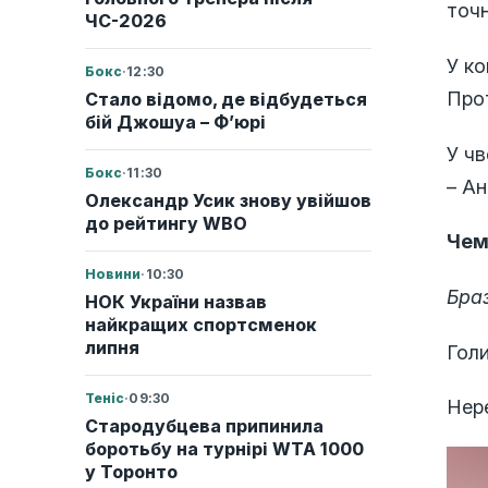
точн
ЧС-2026
У ко
Бокс
·
12:30
Прот
Стало відомо, де відбудеться
бій Джошуа – Ф’юрі
У чв
Бокс
·
11:30
– Ан
Олександр Усик знову увійшов
до рейтингу WBO
Чем
Новини
·
10:30
Браз
НОК України назвав
найкращих спортсменок
липня
Голи
Теніс
·
09:30
Нере
Стародубцева припинила
боротьбу на турнірі WTA 1000
у Торонто