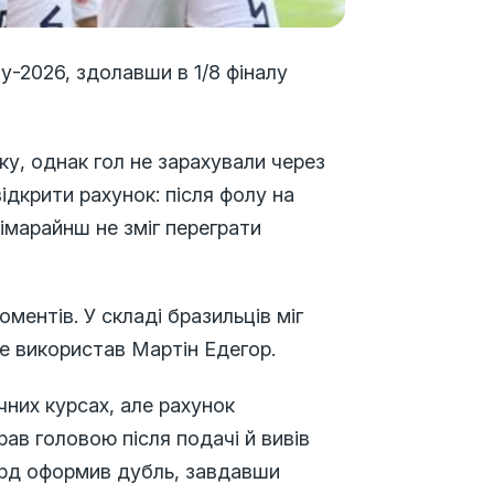
ту-2026, здолавши в 1/8 фіналу
тку, однак гол не зарахували через
дкрити рахунок: після фолу на
Гімарайнш не зміг переграти
ментів. У складі бразильців міг
не використав Мартін Едегор.
чних курсах, але рахунок
рав головою після подачі й вивів
ард оформив дубль, завдавши