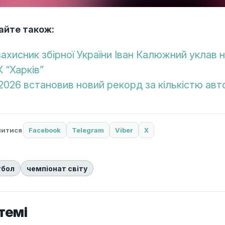
айте також:
захисник збірної України Іван Калюжний уклав
К “Харків”
2026 встановив новий рекорд за кількістю авт
литися
Facebook
Telegram
Viber
X
тбол
чемпіонат світу
темі