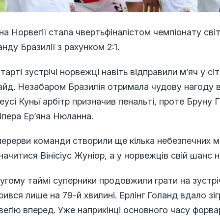
на Норвегії стала чвертьфіналістом чемпіонату сві
нду Бразилії з рахунком 2:1.
тарті зустрічі норвежці навіть відправили м’яч у сі
йд. Незабаром Бразилія отримала чудову нагоду ві
усі Куньї арбітр призначив пенальті, проте Бруну 
іпера Ер’яна Нюланна.
ерерви команди створили ще кілька небезпечних мо
начитися Вінісіус Жуніор, а у норвежців свій шанс 
угому таймі суперники продовжили грати на зустрі
рився лише на 79-й хвилині. Ерлінг Голанд вдало зіг
вегію вперед. Уже наприкінці основного часу форв