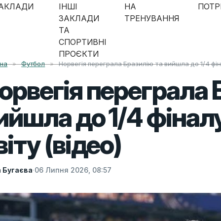
АКЛАДИ
ІНШІ
НА
ПОТР
ЗАКЛАДИ
ТРЕНУВАННЯ
ТА
СПОРТИВНІ
ПРОЄКТИ
вна
»
Футбол
»
Норвегія переграла Бразилію та вийшла до 1/4 фін
орвегія переграла 
ийшла до 1/4 фінал
віту (відео)
а Бугаєва
·
06 Липня 2026, 08:57