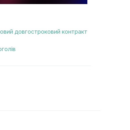
 новий довгостроковий контракт
оголів