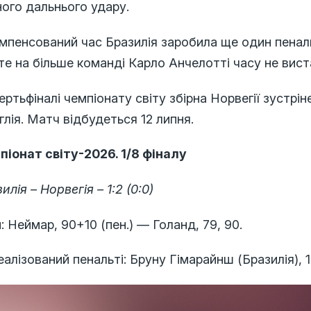
ого дальнього удару.
мпенсований час Бразилія заробила ще один пеналь
е на більше команді Карло Анчелотті часу не вист
ертьфіналі чемпіонату світу збірна Норвегії зустр
глія. Матч відбудеться 12 липня.
піонат світу-2026. 1/8 фіналу
илія – Норвегія – 1:2 (0:0)
: Неймар, 90+10 (пен.) — Голанд, 79, 90.
алізований пенальті: Бруну Гімарайнш (Бразилія), 1