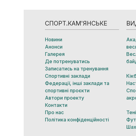
СПОРТ.КАМ'ЯНСЬКЕ
ВИ
Новини
Ака
Анонси
вес
Галерея
Вес
Де потренуватись
бай
Записатись на тренування
Спортивні заклади
Кік
Федерації, інші заклади та
Нас
спортивні проєкти
Спо
Автори проекту
акр
Контакти
Про нас
Тен
Політика конфіденційності
Фут
Шах