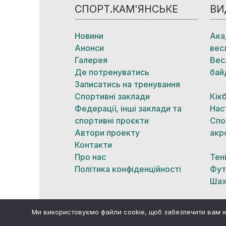
СПОРТ.КАМ'ЯНСЬКЕ
ВИ
Новини
Ака
Анонси
вес
Галерея
Вес
Де потренуватись
бай
Записатись на тренування
Спортивні заклади
Кік
Федерації, інші заклади та
Нас
спортивні проєкти
Спо
Автори проекту
акр
Контакти
Про нас
Тен
Політика конфіденційності
Фут
Шах
Ми використовуємо файли cookie, щоб забезпечити вам н