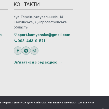
КОНТАКТИ
вул. Героїв-рятувальників, 14
Кам’янське, Дніпропетровська
область
а
sport.kamyanske@gmail.com
093-443-9-571
Зв’язатися з редакцією
те користуватися цим сайтом, ми вважатимемо, що ви ним