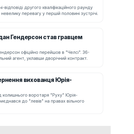
-відповіді другого кваліфікаційного раунду
 невелику перевагу у першій половині зустрічі.
дан Гендерсон став гравцем
ндерсон офіційно перейшов в "Челсі". 36-
ільний агент, уклавши дворічний контракт.
ернення вихованця Юрія-
ід колишнього воротаря "Руху" Юрія-
риєднався до "левів" на правах вільного