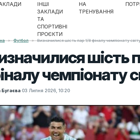
АКЛАДИ
ІНШІ
НА
ПОТР
ЗАКЛАДИ
ТРЕНУВАННЯ
ТА
СПОРТИВНІ
ПРОЄКТИ
вна
»
Футбол
»
Визначилися шість пар 1/8 фіналу чемпіонату сві
изначилися шість п
іналу чемпіонату с
а Бугаєва
·
03 Липня 2026, 10:20