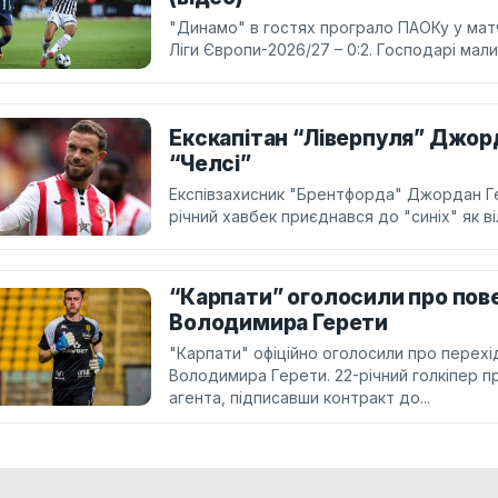
"Динамо" в гостях програло ПАОКу у матчі
Ліги Європи-2026/27 – 0:2. Господарі мали
Екскапітан “Ліверпуля” Джор
“Челсі”
Експівзахисник "Брентфорда" Джордан Ге
річний хавбек приєднався до "синіх" як в
“Карпати” оголосили про пов
Володимира Герети
"Карпати" офіційно оголосили про перех
Володимира Герети. 22-річний голкіпер п
агента, підписавши контракт до...