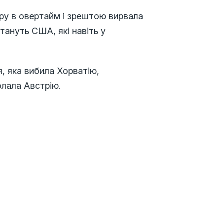
гру в овертайм і зрештою вирвала
тануть США, які навіть у
, яка вибила Хорватію,
олала Австрію.