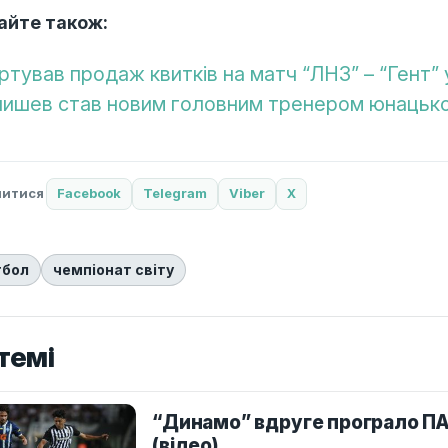
айте також:
ртував продаж квитків на матч “ЛНЗ” – “Гент” у
ишев став новим головним тренером юнацько
литися
Facebook
Telegram
Viber
X
тбол
чемпіонат світу
темі
“Динамо” вдруге програло ПАО
(відео)