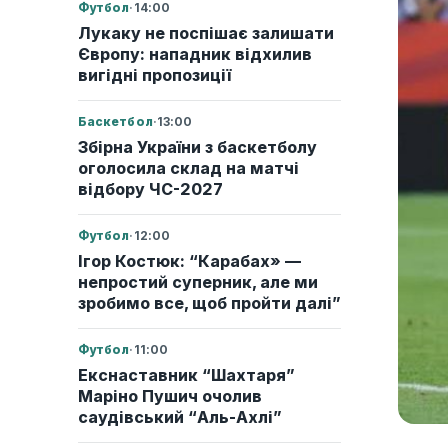
Футбол
·
14:00
Лукаку не поспішає залишати
Європу: нападник відхилив
вигідні пропозиції
Баскетбол
·
13:00
Збірна України з баскетболу
оголосила склад на матчі
відбору ЧС-2027
Футбол
·
12:00
Ігор Костюк: “Карабах» —
непростий суперник, але ми
зробимо все, щоб пройти далі”
Футбол
·
11:00
Екснаставник “Шахтаря”
Маріно Пушич очолив
саудівський “Аль-Ахлі”