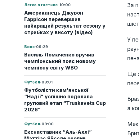
За п
Легка атлетика
·
10:00
Американець Джувон
нас
Гаррісон перевершив
шіст
найкращий результат сезону у
стрибках у висоту (відео)
У пе
Бокс
·
09:29
раун
Василь Ломаченко вручив
пена
чемпіонський пояс новому
чемпіону світу WBO
Ще 
Футбол
·
09:01
пере
Футболісти кам’янської
“Надії” успішно подолала
Браз
груповий етап “Truskavets Cup
а ко
2026”
Мекс
Футбол
·
09:00
Екснаставник “Аль-Ахлі”
Брит
Маттіас Яйссле очолив