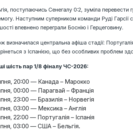
гія, поступаючись Сенегалу 0:2, зуміла перевести 
могу. Наступним суперником команди Руді Гарсії с
ості впевнено переграли Боснію і Герцеговину.
ж визначилася центральна афіша стадії: Португалія
рінеться з Іспанією, що без особливих проблем зд
ші шість пар 1/8 фіналу ЧС-2026:
ипня, 20:00 — Канада – Марокко
ипня, 00:00 — Парагвай – Франція
ипня, 23:00 — Бразилія – Норвегія
ипня, 03:00 — Мексика – Англія
ипня, 22:00 — Португалія – Іспанія
ипня, 03:00 — США – Бельгія.