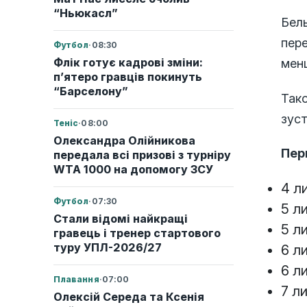
“Ньюкасл”
Бель
пере
Футбол
·
08:30
Флік готує кадрові зміни:
менш
п’ятеро гравців покинуть
“Барселону”
Тако
зуст
Теніс
·
08:00
Олександра Олійникова
Пер
передала всі призові з турніру
WTA 1000 на допомогу ЗСУ
4 л
Футбол
·
07:30
5 л
Стали відомі найкращі
5 л
гравець і тренер стартового
туру УПЛ-2026/27
6 л
6 л
Плавання
·
07:00
7 л
Олексій Середа та Ксенія