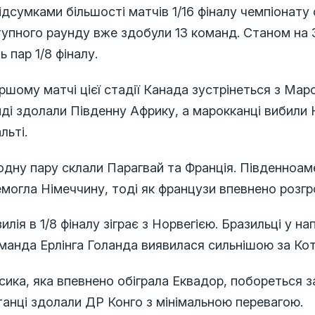
ідсумками більшості матчів 1/16 фіналу чемпіонату
тупного раунду вже здобули 13 команд. Станом на
ь пар 1/8 фіналу.
ршому матчі цієї стадії Канада зустрінеться з Ма
ді здолали Південну Африку, а марокканці вибили 
льті.
одну пару склали Парагвай та Франція. Південноам
могла Німеччину, тоді як французи впевнено розг
илія в 1/8 фіналу зіграє з Норвегією. Бразильці у 
манда Ерлінга Голанда виявилася сильнішою за Кот
ика, яка впевнено обіграла Еквадор, побореться за
анці здолали ДР Конго з мінімальною перевагою.