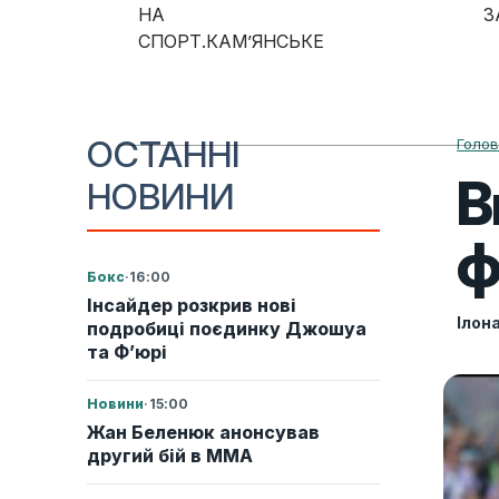
Skip to content
НА
З
СПОРТ.КАМ’ЯНСЬКЕ
Main Navigation
ОСТАННІ
Голо
В
НОВИНИ
ф
Бокс
·
16:00
Інсайдер розкрив нові
Ілон
подробиці поєдинку Джошуа
та Ф’юрі
Новини
·
15:00
Жан Беленюк анонсував
другий бій в ММА