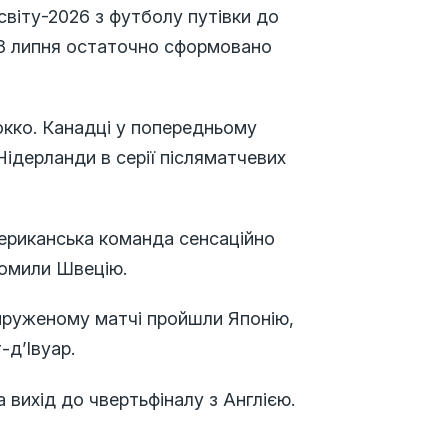
 світу-2026 з футболу путівки до
 3 липня остаточно сформовано
рокко. Канадці у попередньому
Нідерланди в серії післяматчевих
ериканська команда сенсаційно
ромили Швецію.
напруженому матчі пройшли Японію,
-д’Івуар.
 вихід до чвертьфіналу з Англією.