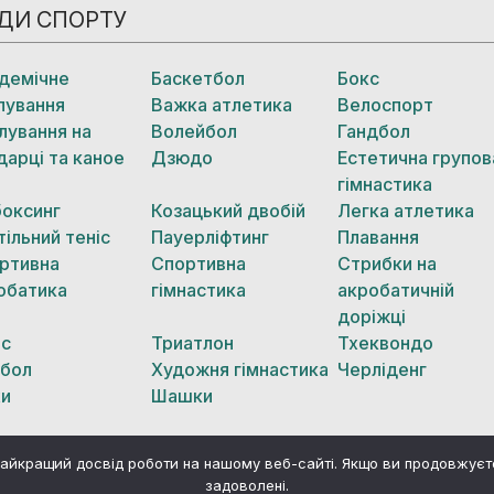
ДИ СПОРТУ
демічне
Баскетбол
Бокс
лування
Важка атлетика
Велоспорт
лування на
Волейбол
Гандбол
дарці та каное
Дзюдо
Естетична групов
гімнастика
боксинг
Козацький двобій
Легка атлетика
тільний теніс
Пауерліфтинг
Плавання
ртивна
Спортивна
Стрибки на
обатика
гімнастика
акробатичній
доріжці
іс
Триатлон
Тхеквондо
бол
Художня гімнастика
Черліденг
и
Шашки
айкращий досвід роботи на нашому веб-сайті. Якщо ви продовжує
задоволені.