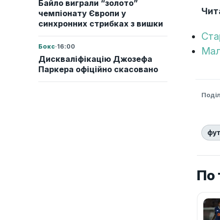
Байло виграли “золото”
Чит
чемпіонату Європи у
синхронних стрибках з вишки
Ста
Бокс
·
16:00
Мал
Дискваліфікацію Джозефа
Паркера офіційно скасовано
Поді
фу
По 