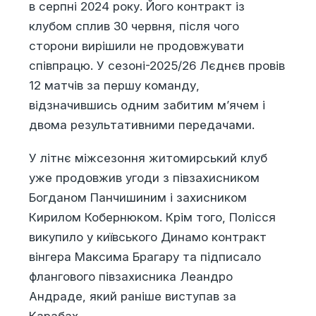
в серпні 2024 року. Його контракт із
клубом сплив 30 червня, після чого
сторони вирішили не продовжувати
співпрацю. У сезоні-2025/26 Лєднєв провів
12 матчів за першу команду,
відзначившись одним забитим м’ячем і
двома результативними передачами.
У літнє міжсезоння житомирський клуб
уже продовжив угоди з півзахисником
Богданом Панчишиним і захисником
Кирилом Кобернюком. Крім того, Полісся
викупило у київського Динамо контракт
вінгера Максима Брагару та підписало
флангового півзахисника Леандро
Андраде, який раніше виступав за