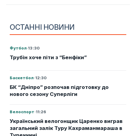
ОСТАННІ НОВИНИ
Футбол
·
13:30
Трубін хоче піти з “Бенфіки”
Баскетбол
·
12:30
БК “Дніпро” розпочав підготовку до
нового сезону Суперліги
Велоспорт
·
11:26
Український велогонщик Царенко виграв
загальний залік Туру Кахраманмараша в
Туреччині