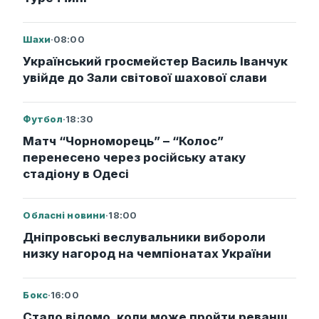
Шахи
·
08:00
Український гросмейстер Василь Іванчук
увійде до Зали світової шахової слави
Футбол
·
18:30
Матч “Чорноморець” – “Колос”
перенесено через російську атаку
стадіону в Одесі
Обласні новини
·
18:00
Дніпровські веслувальники вибороли
низку нагород на чемпіонатах України
Бокс
·
16:00
Стало відомо, коли може пройти реванш