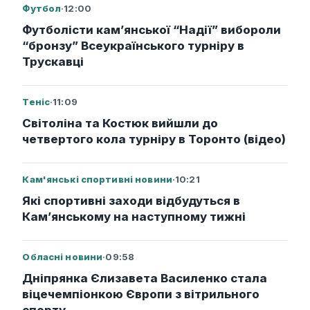
Футбол
·
12:00
Футболісти кам’янської “Надії” вибороли
“бронзу” Всеукраїнського турніру в
Трускавці
Теніс
·
11:09
Світоліна та Костюк вийшли до
четвертого кола турніру в Торонто (відео)
Кам'янські спортивні новини
·
10:21
Які спортивні заходи відбудуться в
Кам’янському на наступному тижні
Обласні новини
·
09:58
Дніпрянка Єлизавета Василенко стала
віцечемпіонкою Європи з вітрильного
спорту