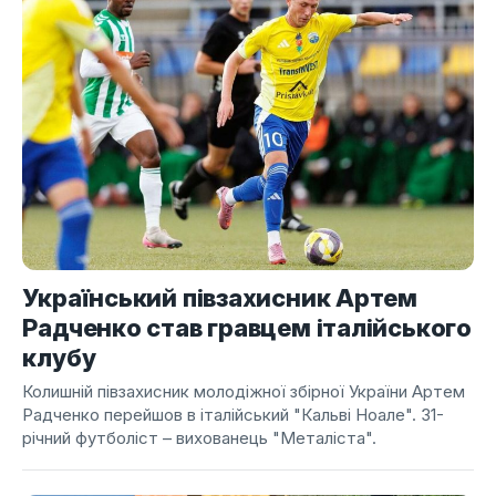
Український півзахисник Артем
Радченко став гравцем італійського
клубу
Колишній півзахисник молодіжної збірної України Артем
Радченко перейшов в італійський "Кальві Ноале". 31-
річний футболіст – вихованець "Металіста".