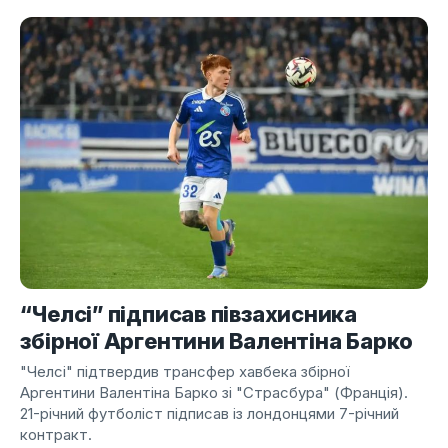
“Челсі” підписав півзахисника
збірної Аргентини Валентіна Барко
"Челсі" підтвердив трансфер хавбека збірної
Аргентини Валентіна Барко зі "Страсбура" (Франція).
21-річний футболіст підписав із лондонцями 7-річний
контракт.