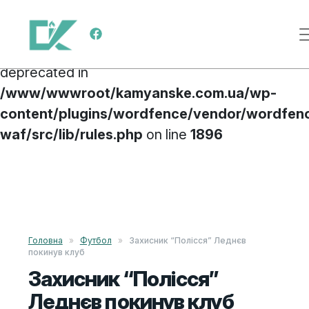
Deprecated
: preg_replace(): Passing null to
Main Navigation
parameter #3 ($subject) of type array|string is
deprecated in
/www/wwwroot/kamyanske.com.ua/wp-
content/plugins/wordfence/vendor/wordfen
waf/src/lib/rules.php
on line
1896
Skip to content
Головна
»
Футбол
»
Захисник “Полісся” Леднєв
покинув клуб
Захисник “Полісся”
Леднєв покинув клуб