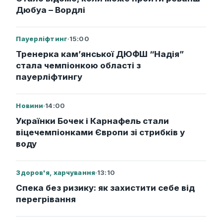
Дюбуа – Вордлі
Пауерліфтинг
·
15:00
Тренерка кам’янської ДЮФШ “Надія”
стала чемпіонкою області з
пауерліфтингу
Новини
·
14:00
Українки Бочек і Карнафель стали
віцечемпіонками Європи зі стрибків у
воду
Здоров'я, харчування
·
13:10
Спека без ризику: як захистити себе від
перегрівання