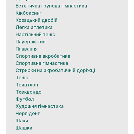
Естетична групова гімнастика
Кікбоксинг
Козацький двобій
Легка атлетика
Настільний теніс
Пауерліфтинг
Плавання
Спортивна акробатика
Спортивна гімнастика
Стрибки на акробатичній доріжці
Теніс
Триатлон
Тхеквондо
Футбол
Художня гімнастика
Черліденг
Шахи
Шашки