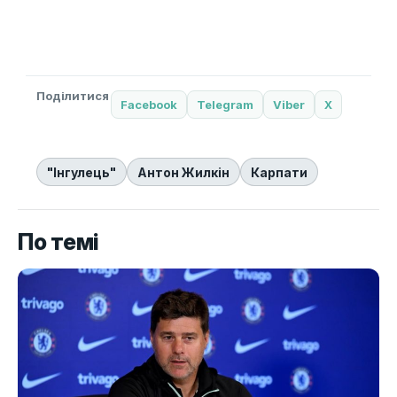
Поділитися
Facebook
Telegram
Viber
X
"Інгулець"
Антон Жилкін
Карпати
По темі