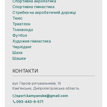
Спортивна акробатика
Спортивна гімнастика
Стрибки на акробатичній доріжці
Теніс
Триатлон
Тхеквондо
Футбол
Художня гімнастика
Черліденг
Шахи
Шашки
КОНТАКТИ
вул. Героїв-рятувальників, 14
Кам’янське, Дніпропетровська область
sport.kamyanske@gmail.com
093-443-9-571