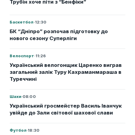
Трубін хоче піти з “Бенфіки”
Баскетбол
·
12:30
БК “Дніпро” розпочав підготовку до
нового сезону Суперліги
Велоспорт
·
11:26
Український велогонщик Царенко виграв
загальний залік Туру Кахраманмараша в
Туреччині
Шахи
·
08:00
Український гросмейстер Василь Іванчук
увійде до Зали світової шахової слави
Футбол
·
18:30