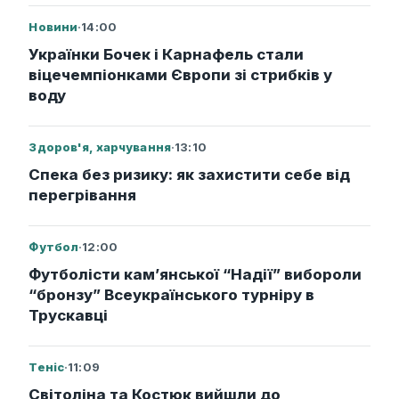
Новини
·
14:00
Українки Бочек і Карнафель стали
віцечемпіонками Європи зі стрибків у
воду
Здоров'я, харчування
·
13:10
Спека без ризику: як захистити себе від
перегрівання
Футбол
·
12:00
Футболісти кам’янської “Надії” вибороли
“бронзу” Всеукраїнського турніру в
Трускавці
Теніс
·
11:09
Світоліна та Костюк вийшли до