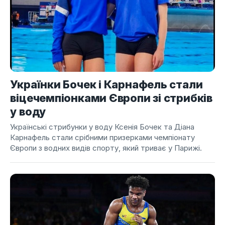
Українки Бочек і Карнафель стали
віцечемпіонками Європи зі стрибків
у воду
Українські стрибунки у воду Ксенія Бочек та Діана
Карнафель стали срібними призерками чемпіонату
Європи з водних видів спорту, який триває у Парижі.