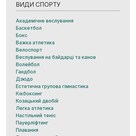
ВИДИ СПОРТУ
Академічне веслування
Баскетбол
Бокс
Важка атлетика
Велоспорт
Веслування на байдарці та каное
Волейбол
Гандбол
Дзюдо
Естетична групова гімнастика
Кікбоксинг
Козацький двобій
Легка атлетика
Настільний теніс
Пауерліфтинг
Плавання