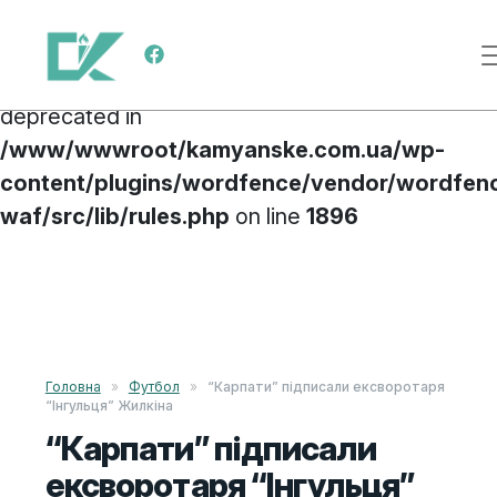
Deprecated
: preg_replace(): Passing null to
Main Navigation
parameter #3 ($subject) of type array|string is
deprecated in
/www/wwwroot/kamyanske.com.ua/wp-
content/plugins/wordfence/vendor/wordfen
waf/src/lib/rules.php
on line
1896
Skip to content
Головна
»
Футбол
»
“Карпати” підписали ексворотаря
“Інгульця” Жилкіна
“Карпати” підписали
ексворотаря “Інгульця”