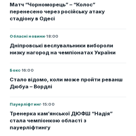
Матч “Чорноморець” – “Колос”
перенесено через російську атаку
стадіону в Одесі
Обласні новини
·
18:00
Дніпровські веслувальники вибороли
низку нагород на чемпіонатах України
Бокс
·
16:00
Стало відомо, коли може пройти реванш
Дюбуа – Вордлі
Пауерліфтинг
·
15:00
Тренерка кам’янської ДЮФШ “Надія”
стала чемпіонкою області з
пауерліфтингу