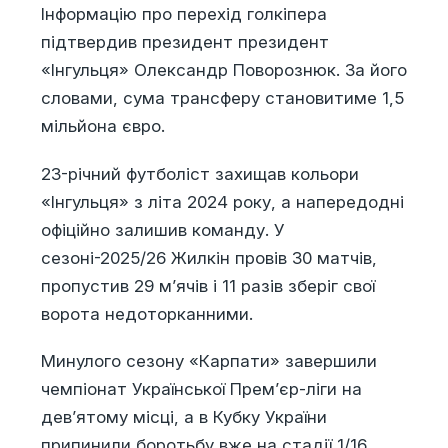
Інформацію про перехід голкіпера
підтвердив президент президент
«Інгульця» Олександр Поворознюк. За його
словами, сума трансферу становитиме 1,5
мільйона євро.
23-річний футболіст захищав кольори
«Інгульця» з літа 2024 року, а напередодні
офіційно залишив команду. У
сезоні-2025/26 Жилкін провів 30 матчів,
пропустив 29 м’ячів і 11 разів зберіг свої
ворота недоторканними.
Минулого сезону «Карпати» завершили
чемпіонат Української Прем’єр-ліги на
дев’ятому місці, а в Кубку України
припинили боротьбу вже на стадії 1/16