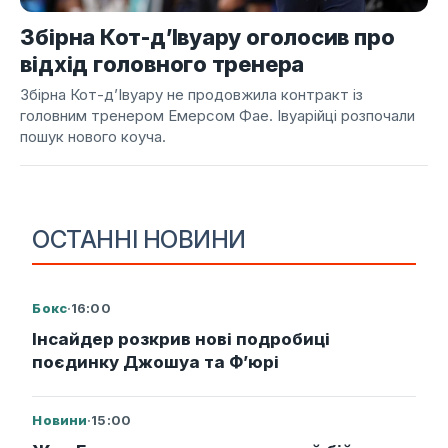
Збірна Кот-д’Івуару оголосив про
відхід головного тренера
Збірна Кот-д’Івуару не продовжила контракт із
головним тренером Емерсом Фае. Івуарійці розпочали
пошук нового коуча.
ОСТАННІ НОВИНИ
Бокс
·
16:00
Інсайдер розкрив нові подробиці
поєдинку Джошуа та Ф’юрі
Новини
·
15:00