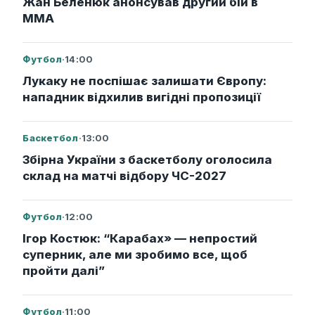
Жан Беленюк анонсував другий бій в
ММА
Футбол
·
14:00
Лукаку не поспішає залишати Європу:
нападник відхилив вигідні пропозиції
Баскетбол
·
13:00
Збірна України з баскетболу оголосила
склад на матчі відбору ЧС-2027
Футбол
·
12:00
Ігор Костюк: “Карабах» — непростий
суперник, але ми зробимо все, щоб
пройти далі”
Футбол
·
11:00