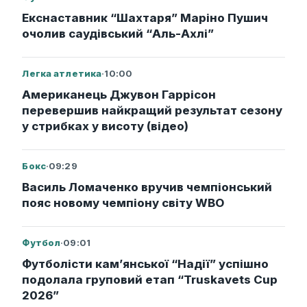
Екснаставник “Шахтаря” Маріно Пушич
очолив саудівський “Аль-Ахлі”
Легка атлетика
·
10:00
Американець Джувон Гаррісон
перевершив найкращий результат сезону
у стрибках у висоту (відео)
Бокс
·
09:29
Василь Ломаченко вручив чемпіонський
пояс новому чемпіону світу WBO
Футбол
·
09:01
Футболісти кам’янської “Надії” успішно
подолала груповий етап “Truskavets Cup
2026”