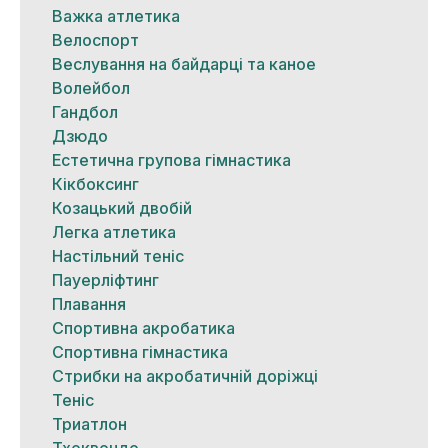
Важка атлетика
Велоспорт
Веслування на байдарці та каное
Волейбол
Гандбол
Дзюдо
Естетична групова гімнастика
Кікбоксинг
Козацький двобій
Легка атлетика
Настільний теніс
Пауерліфтинг
Плавання
Спортивна акробатика
Спортивна гімнастика
Стрибки на акробатичній доріжці
Теніс
Триатлон
Тхеквондо