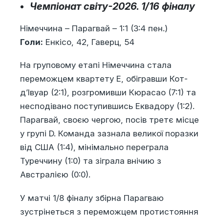
Чемпіонат світу-2026. 1/16 фіналу
Німеччина – ​​Парагвай – 1:1 (3:4 пен.)
Голи:
Енкісо, 42, Гаверц, 54
На груповому етапі Німеччина стала
переможцем квартету E, обігравши Кот-
д’Івуар (2:1), розгромивши Кюрасао (7:1) та
несподівано поступившись Еквадору (1:2).
Парагвай, своєю чергою, посів третє місце
у групі D. Команда зазнала великої поразки
від США (1:4), мінімально переграла
Туреччину (1:0) та зіграла внічию з
Австралією (0:0).
У матчі 1/8 фіналу збірна Парагваю
зустрінеться з переможцем протистояння