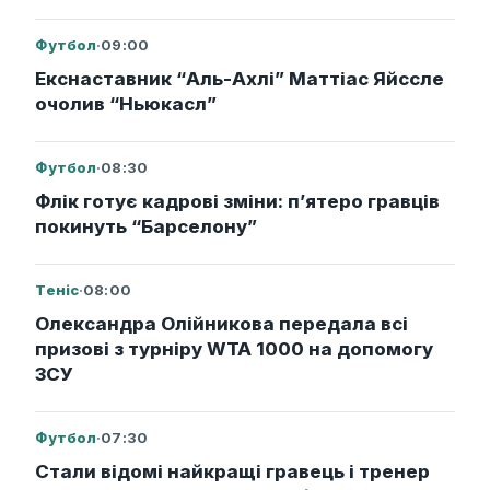
Футбол
·
09:00
Екснаставник “Аль-Ахлі” Маттіас Яйссле
очолив “Ньюкасл”
Футбол
·
08:30
Флік готує кадрові зміни: п’ятеро гравців
покинуть “Барселону”
Теніс
·
08:00
Олександра Олійникова передала всі
призові з турніру WTA 1000 на допомогу
ЗСУ
Футбол
·
07:30
Стали відомі найкращі гравець і тренер