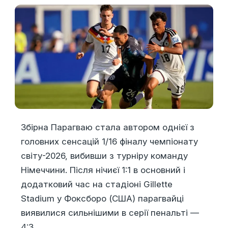
Збірна Парагваю стала автором однієї з
головних сенсацій 1/16 фіналу чемпіонату
світу-2026, вибивши з турніру команду
Німеччини. Після нічиєї 1:1 в основний і
додатковий час на стадіоні Gillette
Stadium у Фоксборо (США) парагвайці
виявилися сильнішими в серії пенальті —
4:3.