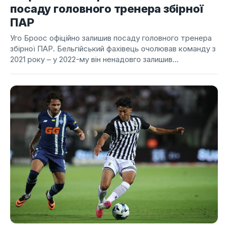
посаду головного тренера збірної
ПАР
Уго Броос офіційно залишив посаду головного тренера
збірної ПАР. Бельгійський фахівець очолював команду з
2021 року – у 2022-му він ненадовго залишив...