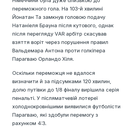
Німеччини була дуже близькою до
переможного гола. На 103-й хвилині
Йонатан Та замкнув головою подачу
Натаніеля Брауна після кутового, однак
після перегляду VAR арбітр скасував
взяття воріт через порушення правил
Вальдемара Антона проти голкіпера
Парагваю Орландо Хіля.
Оскільки переможця не вдалося
визначити й за підсумками 120 хвилин,
долю путівки до 1/8 фіналу вирішила серія
пенальті. У післяматчевій лотереї
холоднокровнішими виявилися футболісти
Парагваю, які здобули перемогу з
рахунком 4:3.