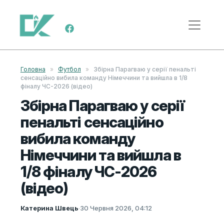
Skip to content
Main Navigation
Головна
»
Футбол
»
Збірна Парагваю у серії пенальті
сенсаційно вибила команду Німеччини та вийшла в 1/8
фіналу ЧС-2026 (відео)
Збірна Парагваю у серії
пенальті сенсаційно
вибила команду
Німеччини та вийшла в
1/8 фіналу ЧС-2026
(відео)
Катерина Швець
·
30 Червня 2026, 04:12