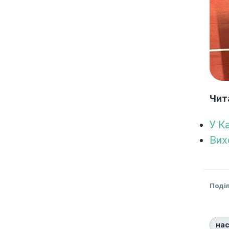
Чит
У К
Вих
Поді
нас