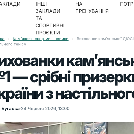
АКЛАДИ
ІНШІ
НА
ПОТР
ЗАКЛАДИ
ТРЕНУВАННЯ
ТА
СПОРТИВНІ
ПРОЄКТИ
вна
»
Кам'янські спортивні новини
»
Вихованки кам’янської ДЮСШ
льного тенісу
ихованки кам’янс
1 — срібні призерк
країни з настільног
а Бугаєва
·
24 Червня 2026, 13:00