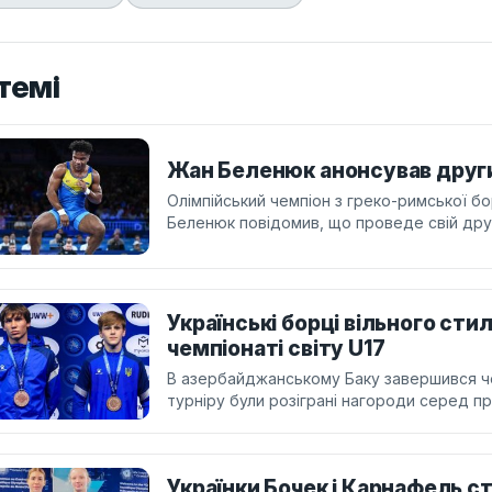
темі
Жан Беленюк анонсував други
Олімпійський чемпіон з греко-римської б
Беленюк повідомив, що проведе свій дру
Українські борці вільного сти
чемпіонаті світу U17
В азербайджанському Баку завершився чем
турніру були розіграні нагороди серед пр
Українки Бочек і Карнафель с