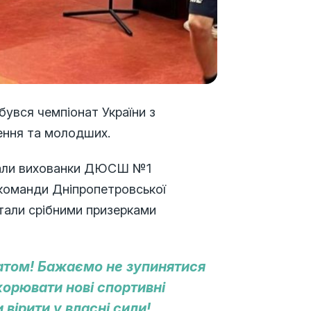
дбувся чемпіонат України з
ження та молодших.
ували вихованки ДЮСШ №1
ї команди Дніпропетровської
стали срібними призерками
татом! Бажаємо не зупинятися
корювати нові спортивні
вірити у власні сили!