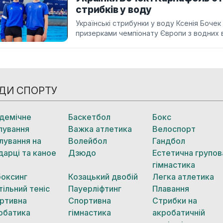
стрибків у воду
Українські стрибунки у воду Ксенія Бочек
призерками чемпіонату Європи з водних в
ДИ СПОРТУ
демічне
Баскетбол
Бокс
лування
Важка атлетика
Велоспорт
лування на
Волейбол
Гандбол
дарці та каное
Дзюдо
Естетична групов
гімнастика
боксинг
Козацький двобій
Легка атлетика
тільний теніс
Пауерліфтинг
Плавання
ртивна
Спортивна
Стрибки на
обатика
гімнастика
акробатичній