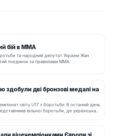
й бій в ММА
оротьби та народний депутат України Жан
гий поєдинок за правилами ММА.
лю здобули дві бронзові медалі на
піонат світу U17 з боротьби. В останній день
едставників вільної боротьби, де українська...
тали віцечемпіонками Європи зі