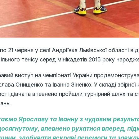
 по 21 червня у селі Андріївка Львівської області ві
ільного тенісу серед мінікадетів 2015 року народ
равий виступ на чемпіонаті України продемонстр
лава Онищенко та Іванна Зіненко. У складі збірно
сті дівчата впевнено пройшли турнірний шлях та 
ань.
таємо Ярославу та Іванну з чудовим резуль
досягнутому, впевнено рухатися вперед, під
шини, здобувати яскраві перемоги та завжди 