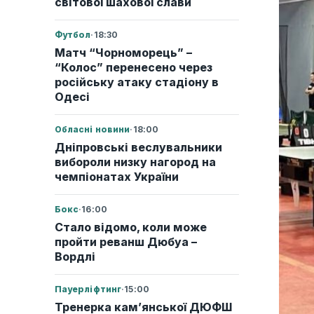
світової шахової слави
Футбол
·
18:30
Матч “Чорноморець” –
“Колос” перенесено через
російську атаку стадіону в
Одесі
Обласні новини
·
18:00
Дніпровські веслувальники
вибороли низку нагород на
чемпіонатах України
Бокс
·
16:00
Стало відомо, коли може
пройти реванш Дюбуа –
Вордлі
Пауерліфтинг
·
15:00
Тренерка кам’янської ДЮФШ