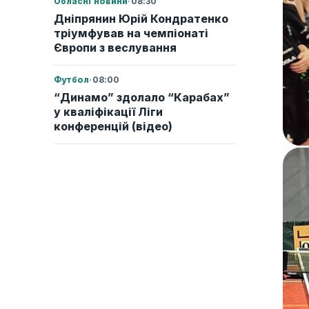
Обласні новини
·
08:30
Дніпрянин Юрій Кондратенко
тріумфував на чемпіонаті
Європи з веслування
Футбол
·
08:00
“Динамо” здолало “Карабах”
у кваліфікації Ліги
конференцій (відео)