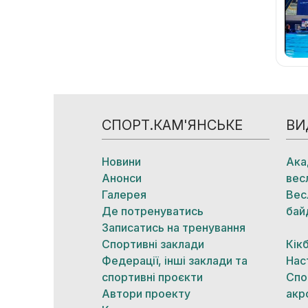
СПОРТ.КАМ'ЯНСЬКЕ
ВИ
Новини
Ака
Анонси
вес
Галерея
Вес
Де потренуватись
бай
Записатись на тренування
Спортивні заклади
Кік
Федерації, інші заклади та
Нас
спортивні проєкти
Спо
Автори проекту
акр