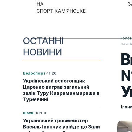
Skip to content
НА
З
СПОРТ.КАМ’ЯНСЬКЕ
Main Navigation
ОСТАННІ
Голо
насті
НОВИНИ
В
№
Велоспорт
·
11:26
Український велогонщик
У
Царенко виграв загальний
залік Туру Кахраманмараша в
Туреччині
Ілон
Шахи
·
08:00
Український гросмейстер
Василь Іванчук увійде до Зали