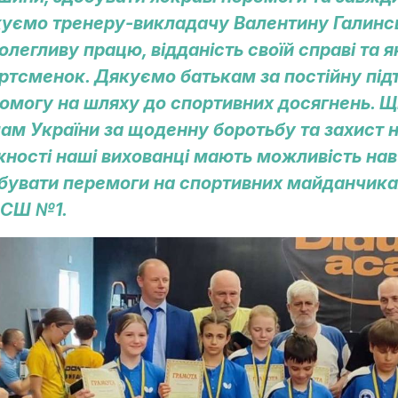
уємо тренеру-викладачу Валентину Галинсь
олегливу працю, відданість своїй справі та я
ртсменок. Дякуємо батькам за постійну підтр
омогу на шляху до спортивних досягнень. 
ам України за щоденну боротьбу та захист н
ності наші вихованці мають можливість нав
бувати перемоги на спортивних майданчиках
СШ №1.