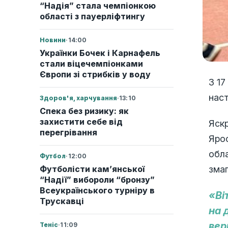
“Надія” стала чемпіонкою
області з пауерліфтингу
Новини
·
14:00
Українки Бочек і Карнафель
стали віцечемпіонками
Європи зі стрибків у воду
З 17
наст
Здоров'я, харчування
·
13:10
Спека без ризику: як
захистити себе від
Яск
перегрівання
Ярос
обла
Футбол
·
12:00
змаг
Футболісти кам’янської
“Надії” вибороли “бронзу”
Всеукраїнського турніру в
«Ві
Трускавці
на 
вер
Теніс
·
11:09