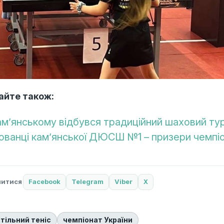
айте також:
ам’янському відбувся традиційний шаховий тур
ованці кам’янської ДЮСШ №1 – призери чемпіо
литися
Facebook
Telegram
Viber
X
тільний теніс
чемпіонат України