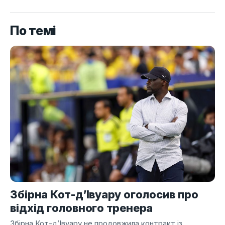
По темі
Збірна Кот-д’Івуару оголосив про
відхід головного тренера
Збірна Кот-д’Івуару не продовжила контракт із