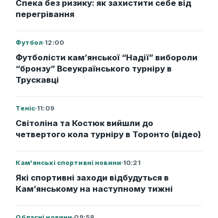
Спека без ризику: як захистити себе від
перегрівання
Футбол
·
12:00
Футболісти кам’янської “Надії” вибороли
“бронзу” Всеукраїнського турніру в
Трускавці
Теніс
·
11:09
Світоліна та Костюк вийшли до
четвертого кола турніру в Торонто (відео)
Кам'янські спортивні новини
·
10:21
Які спортивні заходи відбудуться в
Кам’янському на наступному тижні
Обласні новини
·
09:58