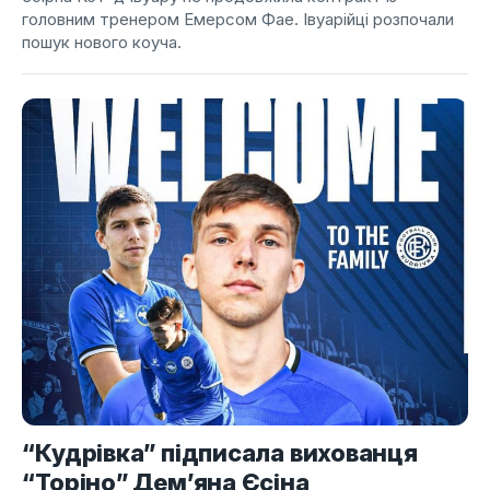
головним тренером Емерсом Фае. Івуарійці розпочали
пошук нового коуча.
“Кудрівка” підписала вихованця
“Торіно” Дем’яна Єсіна