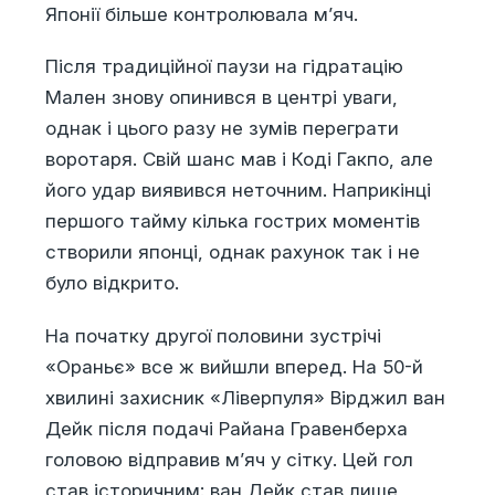
Японії більше контролювала м’яч.
Після традиційної паузи на гідратацію
Мален знову опинився в центрі уваги,
однак і цього разу не зумів переграти
воротаря. Свій шанс мав і Коді Гакпо, але
його удар виявився неточним. Наприкінці
першого тайму кілька гострих моментів
створили японці, однак рахунок так і не
було відкрито.
На початку другої половини зустрічі
«Ораньє» все ж вийшли вперед. На 50-й
хвилині захисник «Ліверпуля» Вірджил ван
Дейк після подачі Райана Гравенберха
головою відправив м’яч у сітку. Цей гол
став історичним: ван Дейк став лише