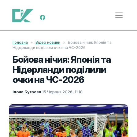
Skip to content
Main Navigation
Головна
»
Відео новини
»
Бойова нічия: Японія та
Нідерланди поділили очки на ЧС-2026
Бойова нічия: Японія та
Нідерланди поділили
очки на ЧС-2026
Ілона Бугаєва
·
15 Червня 2026, 11:18