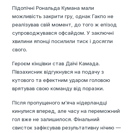
Підопічні Рональда Кумана мали
можливість закрити гру, однак Гакпо не
реалізував свій момент, до того ж епізод
супроводжувався офсайдом. У заключні
хвилини японці посилили тиск і досягли
свого.
Героєм кінцівки став Даїчі Камада.
Півзахисник відгукнувся на подачу з
кутового та ефектним ударом головою
врятував свою команду від поразки.
Після пропущеного м’яча нідерландці
кинулися вперед, але часу на переможний
гол вже не залишилося. Фінальний
свисток зафіксував результативну нічию —