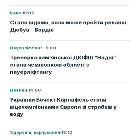
Бокс
·
16:00
Стало відомо, коли може пройти реванш
Дюбуа – Вордлі
Пауерліфтинг
·
15:00
Тренерка кам’янської ДЮФШ “Надія”
стала чемпіонкою області з
пауерліфтингу
Новини
·
14:00
Українки Бочек і Карнафель стали
віцечемпіонками Європи зі стрибків у
воду
Здоров'я, харчування
·
13:10