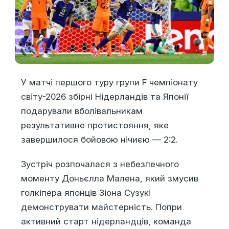
У матчі першого туру групи F чемпіонату
світу-2026 збірні Нідерландів та Японії
подарували вболівальникам
результативне протистояння, яке
завершилося бойовою нічиєю — 2:2.
Зустріч розпочалася з небезпечного
моменту Доньєлла Малена, який змусив
голкіпера японців Зіона Сузукі
демонструвати майстерність. Попри
активний старт нідерландців, команда