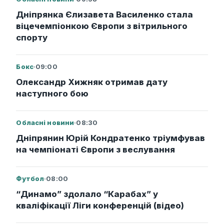
Дніпрянка Єлизавета Василенко стала
віцечемпіонкою Європи з вітрильного
спорту
Бокс
·
09:00
Олександр Хижняк отримав дату
наступного бою
Обласні новини
·
08:30
Дніпрянин Юрій Кондратенко тріумфував
на чемпіонаті Європи з веслування
Футбол
·
08:00
“Динамо” здолало “Карабах” у
кваліфікації Ліги конференцій (відео)