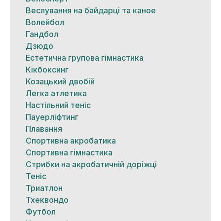
Веслування на байдарці та каное
Волейбол
Гандбол
Дзюдо
Естетична групова гімнастика
Кікбоксинг
Козацький двобій
Легка атлетика
Настільний теніс
Пауерліфтинг
Плавання
Спортивна акробатика
Спортивна гімнастика
Стрибки на акробатичній доріжці
Теніс
Триатлон
Тхеквондо
Футбол