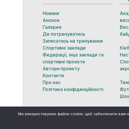
Новини
Ака
Анонси
вес
Галерея
Вес
Де потренуватись
бай
Записатись на тренування
Спортивні заклади
Кік
Федерації, інші заклади та
Нас
спортивні проєкти
Спо
Автори проекту
акр
Контакти
Про нас
Тен
Політика конфіденційності
Фут
Шах
Ми використовуємо файли cookie, щоб забезпечити вам н
© Всі права захищено