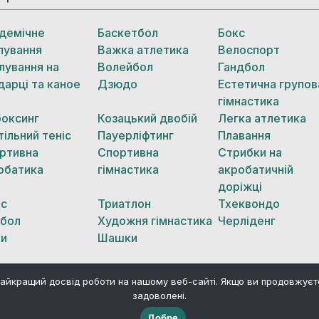
демічне
Баскетбол
Бокс
лування
Важка атлетика
Велоспорт
лування на
Волейбол
Гандбол
дарці та каное
Дзюдо
Естетична групов
гімнастика
боксинг
Козацький двобій
Легка атлетика
тільний теніс
Пауерліфтинг
Плавання
ртивна
Спортивна
Стрибки на
обатика
гімнастика
акробатичній
доріжці
іс
Триатлон
Тхеквондо
бол
Художня гімнастика
Черліденг
и
Шашки
айкращий досвід роботи на нашому веб-сайті. Якщо ви продовжує
задоволені.
Добре