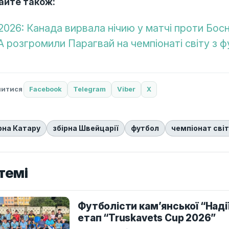
айте також:
2026: Канада вирвала нічию у матчі проти Босні
 розгромили Парагвай на чемпіонаті світу з 
литися
Facebook
Telegram
Viber
X
рна Катару
збірна Швейцарії
футбол
чемпіонат сві
темі
Футболісти кам’янської “Наді
етап “Truskavets Cup 2026”