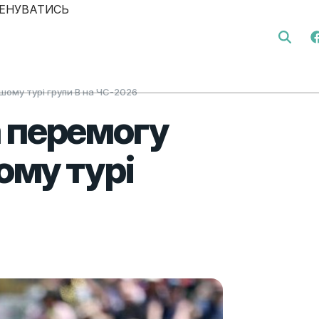
ЕНУВАТИСЬ
Search 
шому турі групи В на ЧС-2026
 перемогу
ому турі