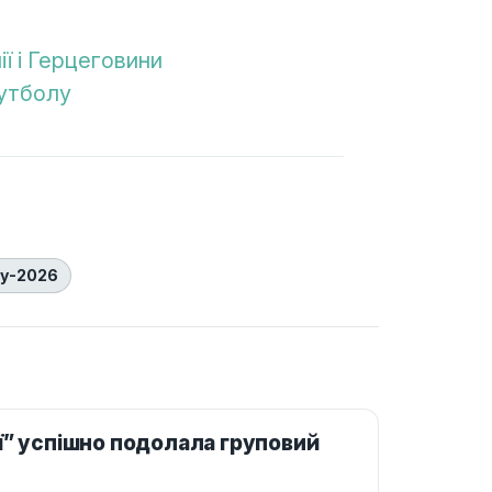
ї і Герцеговини
футболу
ту-2026
ї” успішно подолала груповий