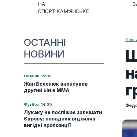
Skip to content
НА
З
СПОРТ.КАМ’ЯНСЬКЕ
Main Navigation
ОСТАННІ
Голо
Ш
НОВИНИ
н
Новини
·
15:00
г
Жан Беленюк анонсував
другий бій в ММА
Футбол
·
14:00
Федо
Лукаку не поспішає залишати
Європу: нападник відхилив
вигідні пропозиції