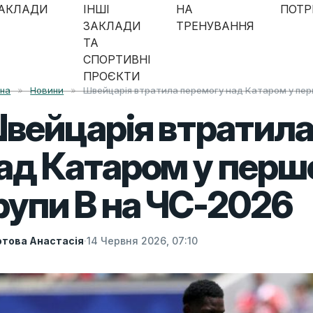
АКЛАДИ
ІНШІ
НА
ПОТР
ЗАКЛАДИ
ТРЕНУВАННЯ
ТА
СПОРТИВНІ
ПРОЄКТИ
вна
»
Новини
»
Швейцарія втратила перемогу над Катаром у пер
вейцарія втратила
ад Катаром у перш
рупи В на ЧС-2026
това Анастасія
·
14 Червня 2026, 07:10