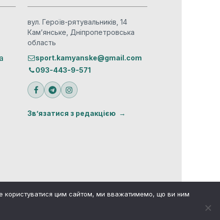
вул. Героїв-рятувальників, 14
Кам’янське, Дніпропетровська
область
а
sport.kamyanske@gmail.com
093-443-9-571
Зв’язатися з редакцією
те користуватися цим сайтом, ми вважатимемо, що ви ним