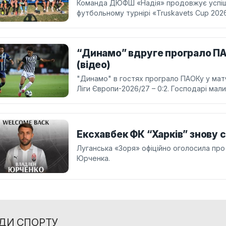
Команда ДЮФШ «Надія» продовжує успішн
футбольному турнірі «Truskavets Cup 202
“Динамо” вдруге програло ПАО
(відео)
"Динамо" в гостях програло ПАОКу у матчі
Ліги Європи-2026/27 – 0:2. Господарі мали
Ексхавбек ФК “Харків” знову с
Луганська «Зоря» офіційно оголосила про
Юрченка.
ДИ СПОРТУ