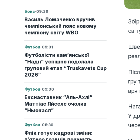
Бокс
·
09:29
Василь Ломаченко вручив
Збір
чемпіонський пояс новому
світ
чемпіону світу WBO
Швей
Футбол
·
09:01
Футболісти кам’янської
реал
“Надії” успішно подолала
груповий етап “Truskavets Cup
Піс
2026”
гру 
Футбол
·
09:00
врят
Екснаставник “Аль-Ахлі”
Маттіас Яйссле очолив
Нага
“Ньюкасл”
У др
черв
Футбол
·
08:30
Флік готує кадрові зміни:
п’ятеро гравців покинуть