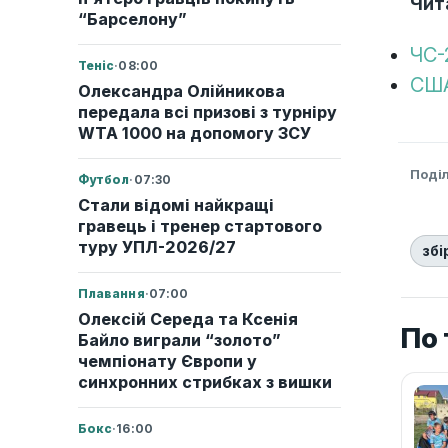
Чит
“Барселону”
ЧС-
Теніс
·
08:00
США
Олександра Олійникова
передала всі призові з турніру
WTA 1000 на допомогу ЗСУ
Поді
Футбол
·
07:30
Стали відомі найкращі
гравець і тренер стартового
туру УПЛ-2026/27
збі
Плавання
·
07:00
Олексій Середа та Ксенія
По 
Байло виграли “золото”
чемпіонату Європи у
синхронних стрибках з вишки
Бокс
·
16:00