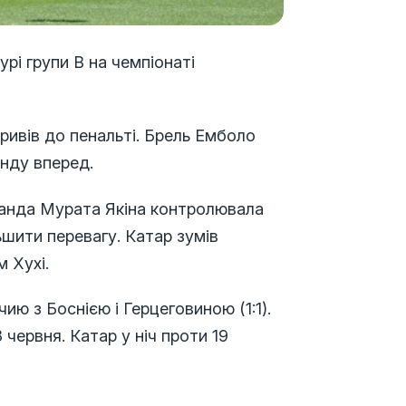
рі групи В на чемпіонаті
привів до пенальті. Брель Емболо
анду вперед.
анда Мурата Якіна контролювала
ьшити перевагу. Катар зумів
 Хухі.
ию з Боснією і Герцеговиною (1:1).
 червня. Катар у ніч проти 19