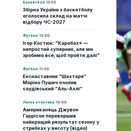
Баскетбол
·
13:00
Збірна України з баскетболу
оголосила склад на матчі
відбору ЧС-2027
Футбол
·
12:00
Ігор Костюк: “Карабах» —
непростий суперник, але ми
зробимо все, щоб пройти далі”
Футбол
·
11:00
Екснаставник “Шахтаря”
Маріно Пушич очолив
саудівський “Аль-Ахлі”
Легка атлетика
·
10:00
Американець Джувон
Гаррісон перевершив
найкращий результат сезону у
стрибках у висоту (відео)