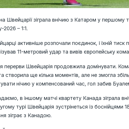
на Швейцарії зіграла внічию з Катаром у першому ту
у-2026 – 1:1.
царці активніше розпочали поєдинок, і їхній тиск 
ізував 11-метровий удар та вивів європейську ком
ля перерви Швейцарія продовжила домінувати. Ком
та створила ще кілька моментів, але не змогла збіл
увати нічию у компенсований час, гол забив Буалем
даємо, в іншому матчі квартету Канада зіграла вніч
угому турі Швейцарія зустрінеться із боснійцями 18
ня зіграє з Канадою.