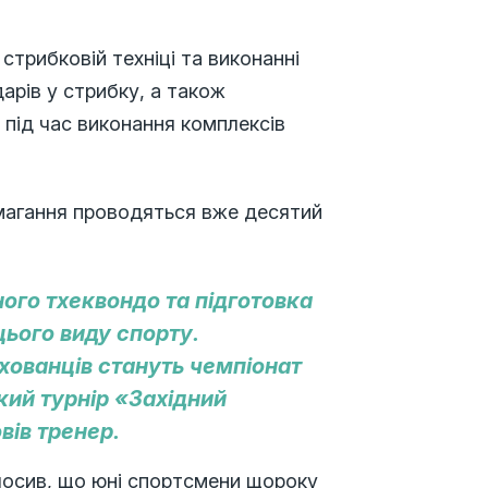
трибковій техніці та виконанні
арів у стрибку, а також
ю під час виконання комплексів
магання проводяться вже десятий
ого тхеквондо та підготовка
цього виду спорту.
ованців стануть чемпіонат
кий турнір «Західний
вів тренер.
осив, що юні спортсмени щороку