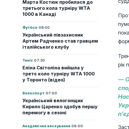
суд
Марта Костюк пробилася до
третього кола турніру WTA
1000 в Канаді
Прот
пумс
Футбол
·
08:00
пока
Український півзахисник
Артем Радченко став гравцем
фор
італійського клубу
Тре
Теніс
·
07:30
рік 
Еліна Світоліна вийшла у
третє коло турніру WTA 1000
— О
у Торонто (відео)
спо
Велоспорт
·
07:00
Нас
Український велогонщик
Укр
Кирило Царенко здобув першу
перемогу в сезоні
п’є
Академічне веслування
·
06:00
Зас