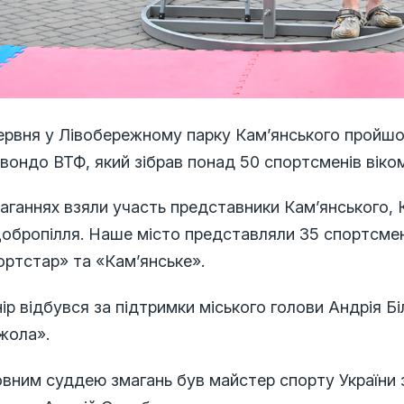
червня у Лівобережному парку Кам’янського пройшо
вондо ВТФ, який зібрав понад 50 спортсменів віком 
аганнях взяли участь представники Кам’янського, 
Добропілля. Наше місто представляли 35 спортсме
ортстар» та «Кам’янське».
ір відбувся за підтримки міського голови Андрія Бі
жола».
овним суддею змагань був майстер спорту України 