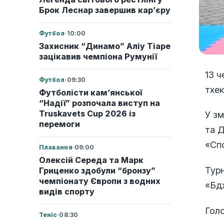
Брок Леснар завершив кар’єру
Футбол
·
10:00
Захисник “Динамо” Аліу Тіаре
зацікавив чемпіона Румунії
13 
Футбол
·
09:30
тхек
Футболісти кам’янської
“Надії” розпочала виступ на
Truskavets Cup 2026 із
У зм
перемоги
та 
«Сп
Плавання
·
09:00
Олексій Середа та Марк
Турн
Гриценко здобули “бронзу”
чемпіонату Європи з водних
«Бд
видів спорту
Гол
Теніс
·
08:30