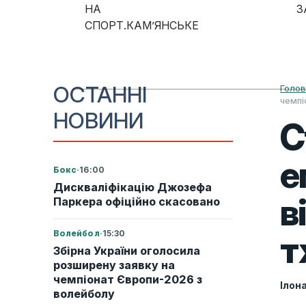
Skip to content
НА
З
СПОРТ.КАМ’ЯНСЬКЕ
Main Navigation
ОСТАННІ
Голо
чемпі
НОВИНИ
С
е
Бокс
·
16:00
Дискваліфікацію Джозефа
в
Паркера офіційно скасовано
Волейбол
·
15:30
т
Збірна України оголосила
розширену заявку на
чемпіонат Європи-2026 з
Ілон
волейболу