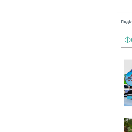
Поді
Ф