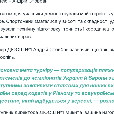
дею – Андрій Стовбан.
ягом дня учасники демонстрували майстерність у с
е. Спортсмени змагалися у висоті та складності уд
зували технічну підготовку, точність і координаці
мальних вправ.
нер ДЮСШ №1 Андрій Стовбан зазначив, що такі з
поспіль.
сновна мета турніру — популяризація пляжн
ртсменів до чемпіонатів України й Європи з 
тупними важливими стартами для наших вих
аїни серед кадетів у Рівному та всеукраїнсь
дестал», який відбудеться у вересні, — розпо
тупник директора ДЮСШ №1 Микита Івашина нагол