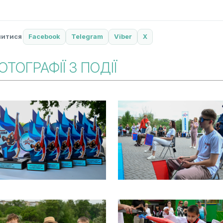
литися
Facebook
Telegram
Viber
X
ОТОГРАФІЇ З ПОДІЇ