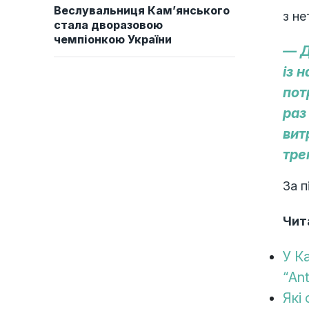
Веслувальниця Кам’янського
з не
стала дворазовою
чемпіонкою України
— Д
із 
пот
раз
вит
тре
За п
Чит
У К
“An
Які