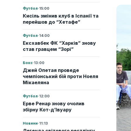
Футбол
·
15:00
Кисіль змінив клуб в Іспанії та
перейшов до “Хетафе”
Футбол
·
14:00
Ексхавбек ФК “Харків” знову
став гравцем “Зорі”
Бокс
·
13:00
Джей Опетая проведе
чемпіонський бій проти Ноеля
Мікаеляна
Футбол
·
12:00
Ерве Ренар знову очолив
збірну Кот-д’Івуару
Новини
·
11:13
Легенда світового рестлінгу