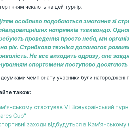
терпінням чекають на цей турнір.
ітям особливо подобаються змагання зі стри
найвидовищніших напрямків тхеквондо. Однак
ребують проведення просто неба, ми органі
 на рік. Стрибкова техніка допомагає розвива
ривалість. Не все виходить одразу, але зав
нуванням спортсмени поступово досягають у
ідсумками чемпіонату учасники були нагороджені 
айте також:
ам’янському стартував VІ Всеукраїнський турні
tares Cup”
 спортивні заходи відбудуться в Кам’янському 