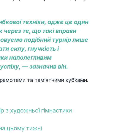
бкової техніки, адже це один
 через те, що такі вправи
зовуємо подібний турнір лише
ти силу, гнучкість і
дяки наполегливим
спіху, — зазначив він.
грамотами та пам’ятними кубками.
р з художньої гімнастики
на цьому тижні