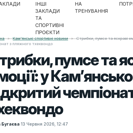
АКЛАДИ
ІНШІ
НА
ПОТР
ЗАКЛАДИ
ТРЕНУВАННЯ
ТА
СПОРТИВНІ
ПРОЄКТИ
вна
»
Кам'янські спортивні новини
»
Стрибки, пумсе та яскраві ем
онат з пляжного тхеквондо
трибки, пумсе та я
моції: у Кам’янськ
ідкритий чемпіона
хеквондо
а Бугаєва
·
13 Червня 2026, 12:47