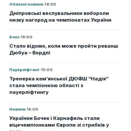
Обласні новини
·
18:00
Дніпровські веслувальники вибороли
низку нагород на чемпіонатах України
Бокс
·
16:00
Стало відомо, коли може пройти реванш
Дюбуа – Вордлі
Пауерліфтинг
·
15:00
Тренерка кам’янської ДЮФШ “Надія”
стала чемпіонкою області з
пауерліфтингу
Новини
·
14:00
Українки Бочек і Карнафель стали
віцечемпіонками Європи зі стрибків у