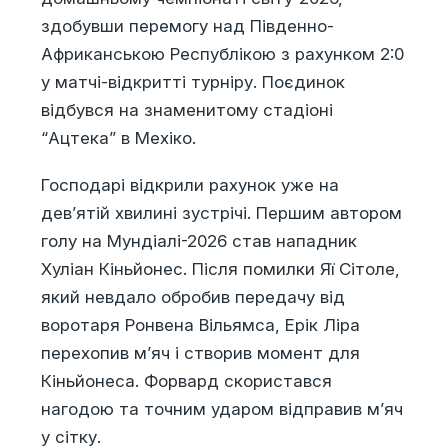
здобувши перемогу над Південно-
Африканською Республікою з рахунком 2:0
у матчі-відкритті турніру. Поєдинок
відбувся на знаменитому стадіоні
“Ацтека” в Мехіко.
Господарі відкрили рахунок уже на
дев’ятій хвилині зустрічі. Першим автором
голу на Мундіалі-2026 став нападник
Хуліан Кіньйонес. Після помилки Яї Сітоле,
який невдало обробив передачу від
воротаря Ронвена Вільямса, Ерік Ліра
перехопив м’яч і створив момент для
Кіньйонеса. Форвард скористався
нагодою та точним ударом відправив м’яч
у сітку.