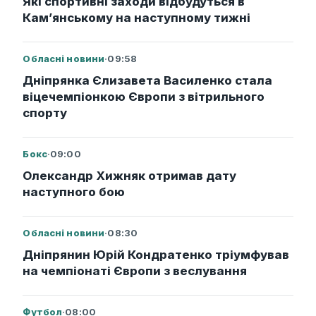
Які спортивні заходи відбудуться в
Кам’янському на наступному тижні
Обласні новини
·
09:58
Дніпрянка Єлизавета Василенко стала
віцечемпіонкою Європи з вітрильного
спорту
Бокс
·
09:00
Олександр Хижняк отримав дату
наступного бою
Обласні новини
·
08:30
Дніпрянин Юрій Кондратенко тріумфував
на чемпіонаті Європи з веслування
Футбол
·
08:00