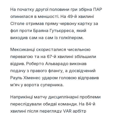
На початку другої половини гри збірна ПАР
опинилася в меншості. На 49-й хвилині
Сітоле отримав пряму червону картку за
фол проти Браяна Гутьєрреса, який
виходив сам на сам із голкіпером.
Мексиканці скористалися чисельною
перевагою та на 67-й хвилині збільшили
відрив. Роберто Альварадо виконав
подачу з правого флангу, а досвідчений
Рауль Хіменес ударом головою відправив
м’яч у ворота суперника.
Наприкінці матчу дисциплінарні проблеми
переслідували обидві команди. На 84-й
хвилині після перегляду VAR арбітр