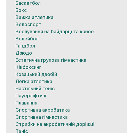
Баскетбол
Бокс
Важка атлетика
Велоспорт
Веслування на байдарці та каное
Волейбол
Гандбол
Дзюдо
Естетична групова гімнастика
Кікбоксинг
Козацький двобій
Легка атлетика
Настільний теніс
Пауерліфтинг
Плавання
Спортивна акробатика
Спортивна гімнастика
Стрибки на акробатичній доріжці
Теніс