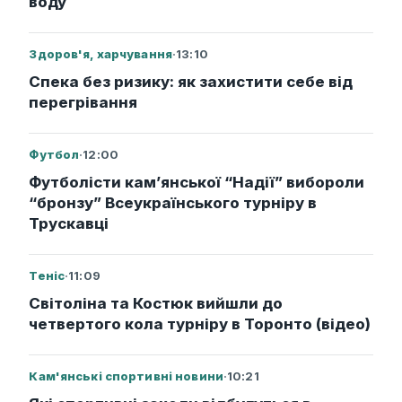
воду
Здоров'я, харчування
·
13:10
Спека без ризику: як захистити себе від
перегрівання
Футбол
·
12:00
Футболісти кам’янської “Надії” вибороли
“бронзу” Всеукраїнського турніру в
Трускавці
Теніс
·
11:09
Світоліна та Костюк вийшли до
четвертого кола турніру в Торонто (відео)
Кам'янські спортивні новини
·
10:21