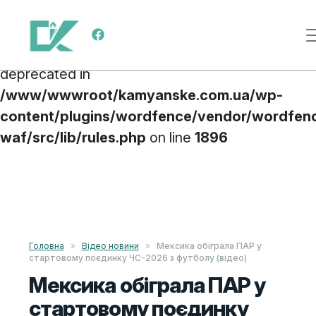
Deprecated
: preg_replace(): Passing null to
Main Navigation
parameter #3 ($subject) of type array|string is
deprecated in
/www/wwwroot/kamyanske.com.ua/wp-
content/plugins/wordfence/vendor/wordfen
waf/src/lib/rules.php
on line
1896
Skip to content
Головна
»
Відео новини
»
Мексика обіграла ПАР у
стартовому поєдинку ЧС-2026 з футболу (відео)
Мексика обіграла ПАР у
стартовому поєдинку