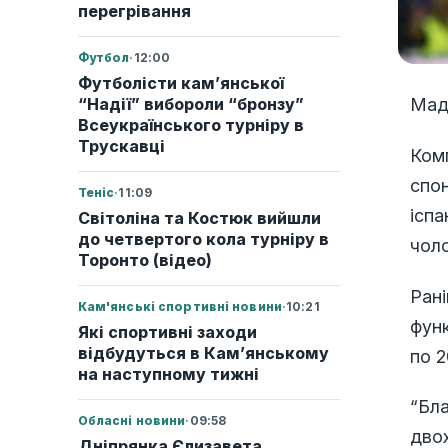
перегрівання
Футбол
·
12:00
Футболісти кам’янської
“Надії” вибороли “бронзу”
Мадр
Всеукраїнського турніру в
Трускавці
Комп
спон
Теніс
·
11:09
іспа
Світоліна та Костюк вийшли
до четвертого кола турніру в
чоло
Торонто (відео)
Рані
Кам'янські спортивні новини
·
10:21
функ
Які спортивні заходи
відбудуться в Кам’янському
по 2
на наступному тижні
“Бла
Обласні новини
·
09:58
двох
Дніпрянка Єлизавета