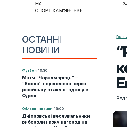
Skip to content
НА
З
СПОРТ.КАМ’ЯНСЬКЕ
Main Navigation
ОСТАННІ
Голо
“
НОВИНИ
к
Футбол
·
18:30
E
Матч “Чорноморець” –
“Колос” перенесено через
російську атаку стадіону в
Одесі
Федо
Обласні новини
·
18:00
Дніпровські веслувальники
вибороли низку нагород на