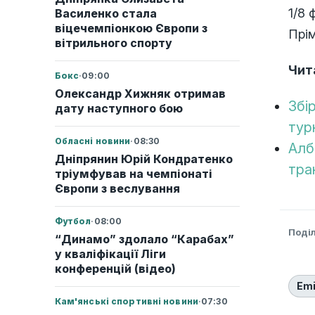
1/8 
Василенко стала
віцечемпіонкою Європи з
Прім
вітрильного спорту
Чит
Бокс
·
09:00
Олександр Хижняк отримав
Збі
дату наступного бою
тур
Обласні новини
·
08:30
Алб
Дніпрянин Юрій Кондратенко
тра
тріумфував на чемпіонаті
Європи з веслування
Футбол
·
08:00
Поді
“Динамо” здолало “Карабах”
у кваліфікації Ліги
конференцій (відео)
Emi
Кам'янські спортивні новини
·
07:30