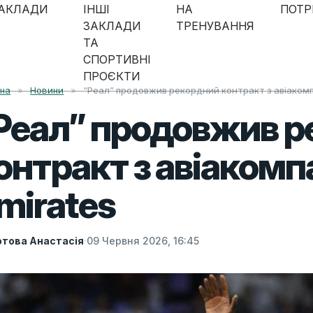
АКЛАДИ
ІНШІ
НА
ПОТР
ЗАКЛАДИ
ТРЕНУВАННЯ
ТА
СПОРТИВНІ
ПРОЄКТИ
вна
»
Новини
»
“Реал” продовжив рекордний контракт з авіакомп
Реал” продовжив 
онтракт з авіакомп
mirates
това Анастасія
·
09 Червня 2026, 16:45