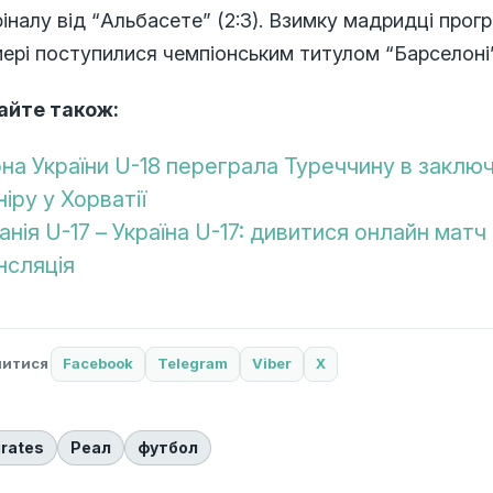
фіналу від “Альбасете” (2:3). Взимку мадридці програ
ері поступилися чемпіонським титулом “Барселоні”
айте також:
рна України U-18 переграла Туреччину в заклю
ніру у Хорватії
анія U-17 – Україна U-17: дивитися онлайн матч
нсляція
литися
Facebook
Telegram
Viber
X
rates
Реал
футбол