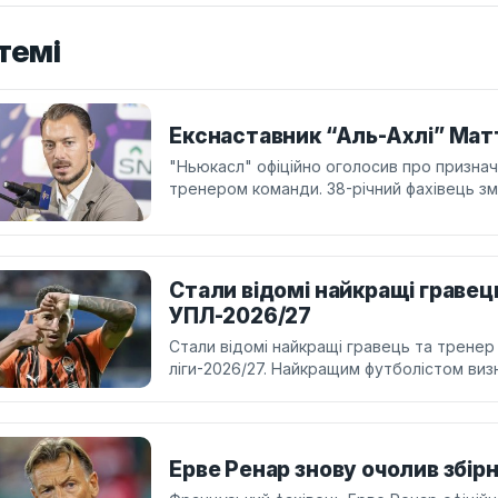
темі
Екснаставник “Аль-Ахлі” Мат
"Ньюкасл" офіційно оголосив про призна
тренером команди. 38-річний фахівець змін
Стали відомі найкращі гравец
УПЛ-2026/27
Стали відомі найкращі гравець та тренер
ліги-2026/27. Найкращим футболістом виз
Ерве Ренар знову очолив збірн