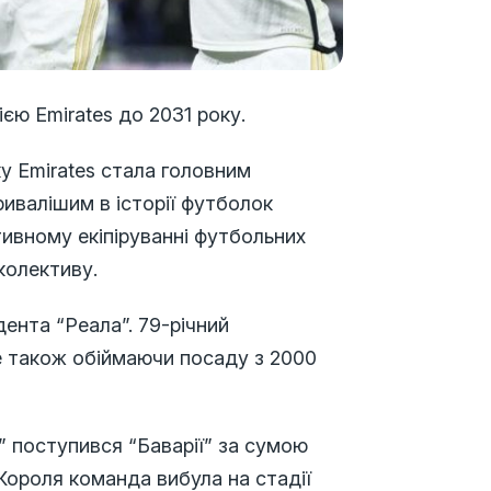
єю Emirates до 2031 року.
ку Emirates стала головним
ивалішим в історії футболок
тивному екіпіруванні футбольних
колективу.
ента “Реала”. 79-річний
е також обіймаючи посаду з 2000
” поступився “Баварії” за сумою
у Короля команда вибула на стадії