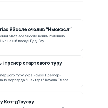
тіас Яйссле очолив “Ньюкасл”
чення Маттіаса Яйссле новим головним
ив на цій посаді Едді Гау.
ь і тренер стартового туру
 першого туру української Прем’єр-
нано форварда "Шахтаря" Кауана Еліаса.
у Кот-д’Івуару