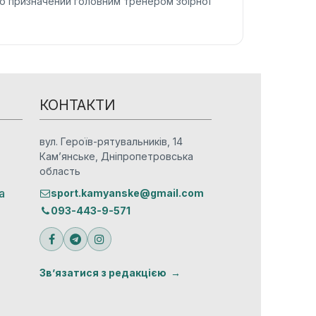
но призначений головним тренером збірної
КОНТАКТИ
вул. Героїв-рятувальників, 14
Кам’янське, Дніпропетровська
область
а
sport.kamyanske@gmail.com
093-443-9-571
Зв’язатися з редакцією