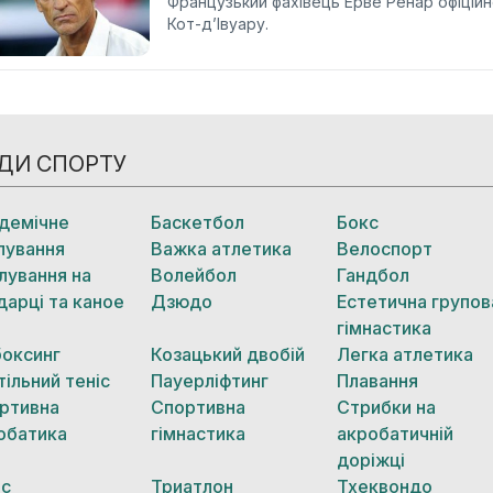
Французький фахівець Ерве Ренар офіцій
Кот-д’Івуару.
ДИ СПОРТУ
демічне
Баскетбол
Бокс
лування
Важка атлетика
Велоспорт
лування на
Волейбол
Гандбол
дарці та каное
Дзюдо
Естетична групов
гімнастика
боксинг
Козацький двобій
Легка атлетика
тільний теніс
Пауерліфтинг
Плавання
ртивна
Спортивна
Стрибки на
обатика
гімнастика
акробатичній
доріжці
іс
Триатлон
Тхеквондо