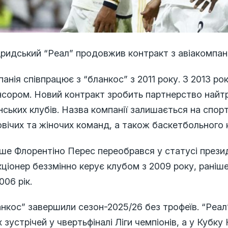
идський “Реал” продовжив контракт з авіакомпані
анія співпрацює з “бланкос” з 2011 року. З 2013 ро
сором. Новий контракт зробить партнерство найтр
нських клубів. Назва компанії залишається на спор
вічих та жіночих команд, а також баскетбольного 
ше Флорентіно Перес переобрався у статусі презид
ціонер беззмінно керує клубом з 2009 року, раніш
006 рік.
нкос” завершили сезон-2025/26 без трофеїв. “Реал
 зустрічей у чвертьфіналі Ліги чемпіонів, а у Кубк