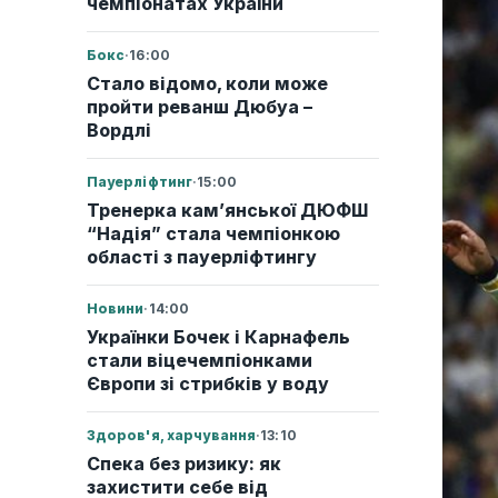
чемпіонатах України
Бокс
·
16:00
Стало відомо, коли може
пройти реванш Дюбуа –
Вордлі
Пауерліфтинг
·
15:00
Тренерка кам’янської ДЮФШ
“Надія” стала чемпіонкою
області з пауерліфтингу
Новини
·
14:00
Українки Бочек і Карнафель
стали віцечемпіонками
Європи зі стрибків у воду
Здоров'я, харчування
·
13:10
Спека без ризику: як
захистити себе від