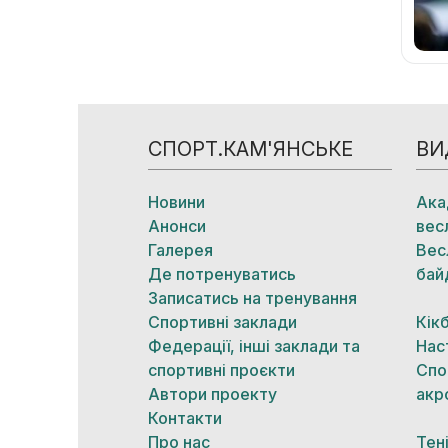
СПОРТ.КАМ'ЯНСЬКЕ
ВИ
Новини
Ака
Анонси
вес
Галерея
Вес
Де потренуватись
бай
Записатись на тренування
Спортивні заклади
Кік
Федерації, інші заклади та
Нас
спортивні проєкти
Спо
Автори проекту
акр
Контакти
Про нас
Тен