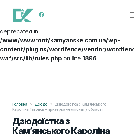
Deprecated
: preg_replace(): Passing null to
Main Navigation
parameter #3 ($subject) of type array|string is
deprecated in
/www/wwwroot/kamyanske.com.ua/wp-
content/plugins/wordfence/vendor/wordfen
waf/src/lib/rules.php
on line
1896
Skip to content
Головна
»
Дзюдо
»
Дзюдоїстка з Кам’янського
Кароліна Гаврись – призерка чемпіонату області
Дзюдоїстка з
Кам’янського Кароліна