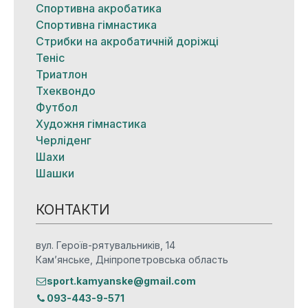
Спортивна акробатика
Спортивна гімнастика
Стрибки на акробатичній доріжці
Теніс
Триатлон
Тхеквондо
Футбол
Художня гімнастика
Черліденг
Шахи
Шашки
КОНТАКТИ
вул. Героїв-рятувальників, 14
Кам’янське, Дніпропетровська область
sport.kamyanske@gmail.com
093-443-9-571