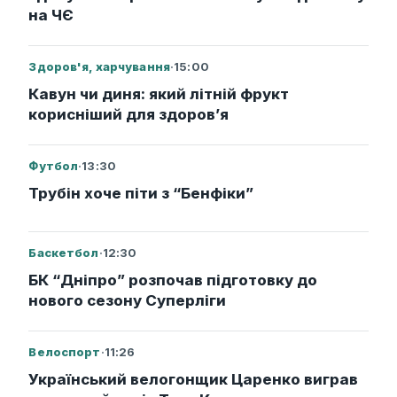
на ЧЄ
Здоров'я, харчування
·
15:00
Кавун чи диня: який літній фрукт
корисніший для здоров’я
Футбол
·
13:30
Трубін хоче піти з “Бенфіки”
Баскетбол
·
12:30
БК “Дніпро” розпочав підготовку до
нового сезону Суперліги
Велоспорт
·
11:26
Український велогонщик Царенко виграв