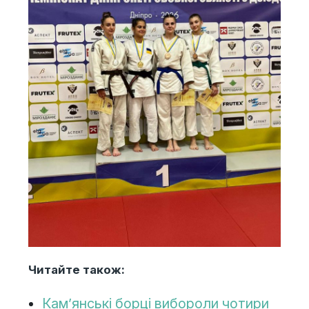
Читайте також:
Кам’янські борці вибороли чотири