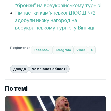
“бронзи” на всеукраїнському турнірі
Гімнастки кам’янської ДЮСШ №2
здобули низку нагород на
всеукраїнському турнірі у Вінниці
Поділитися
Facebook
Telegram
Viber
X
дзюдо
чемпіонат області
По темі