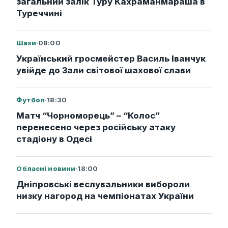
загальний залік Туру Кахраманмараша в
Туреччині
Шахи
·
08:00
Український гросмейстер Василь Іванчук
увійде до Зали світової шахової слави
Футбол
·
18:30
Матч “Чорноморець” – “Колос”
перенесено через російську атаку
стадіону в Одесі
Обласні новини
·
18:00
Дніпровські веслувальники вибороли
низку нагород на чемпіонатах України