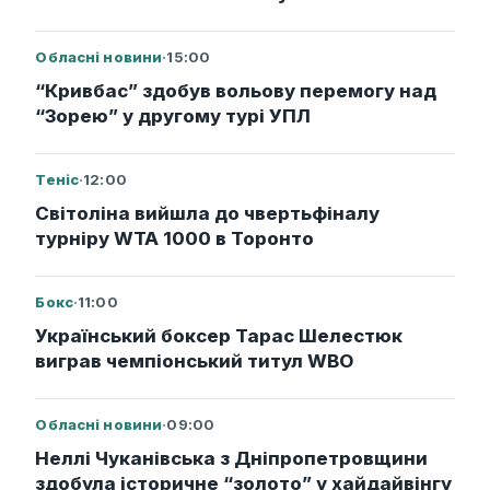
Обласні новини
·
15:00
“Кривбас” здобув вольову перемогу над
“Зорею” у другому турі УПЛ
Теніс
·
12:00
Світоліна вийшла до чвертьфіналу
турніру WTA 1000 в Торонто
Бокс
·
11:00
Український боксер Тарас Шелестюк
виграв чемпіонський титул WBO
Обласні новини
·
09:00
Неллі Чуканівська з Дніпропетровщини
здобула історичне “золото” у хайдайвінгу