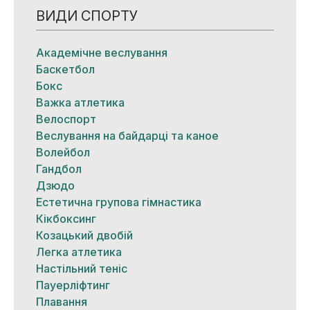
ВИДИ СПОРТУ
Академічне веслування
Баскетбол
Бокс
Важка атлетика
Велоспорт
Веслування на байдарці та каное
Волейбол
Гандбол
Дзюдо
Естетична групова гімнастика
Кікбоксинг
Козацький двобій
Легка атлетика
Настільний теніс
Пауерліфтинг
Плавання