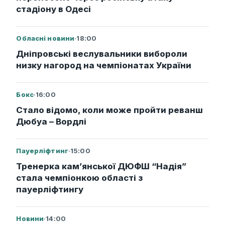
стадіону в Одесі
Обласні новини
·
18:00
Дніпровські веслувальники вибороли
низку нагород на чемпіонатах України
Бокс
·
16:00
Стало відомо, коли може пройти реванш
Дюбуа – Вордлі
Пауерліфтинг
·
15:00
Тренерка кам’янської ДЮФШ “Надія”
стала чемпіонкою області з
пауерліфтингу
Новини
·
14:00