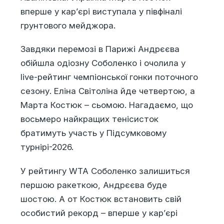
вперше у кар’єрі виступала у півфіналі
грунтового мейджора.
Завдяки перемозі в Парижі Андрєєва
обійшла одіозну Соболенко і очолила у
live-рейтинг чемпіонської гонки поточного
сезону. Еліна Світоліна йде четвертою, а
Марта Костюк – сьомою. Нагадаємо, що
восьмеро найкращих тенісисток
братимуть участь у Підсумковому
турнірі-2026.
У рейтингу WTA Соболенко залишиться
першою ракеткою, Андрєєва буде
шостою. А от Костюк встановить свій
особистий рекорд – вперше у кар’єрі