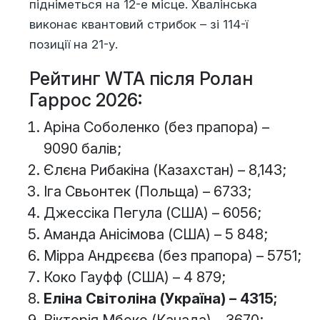
підніметься на 12-е місце. Хвалінська
виконає квантовий стрибок – зі 114-ї
позиції на 21-у.
Рейтинг WTA після Ролан
Гаррос 2026:
Аріна Соболенко (без прапора) –
9090 балів;
Єлєна Рибакіна (Казахстан) – 8,143;
Іга Свьонтек (Польща) – 6733;
Джессіка Пегула (США) – 6056;
Аманда Анісімова (США) – 5 848;
Мірра Андрєєва (без прапора) – 5751;
Коко Гауфф (США) – 4 879;
Еліна Світоліна (Україна) – 4315;