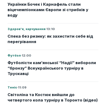
Українки Бочек і Карнафель стали
віцечемпіонками Європи зі стрибків у
воду
Здоров'я, харчування
·
13:10
Спека без ризику: як захистити себе від
перегрівання
Футбол
·
12:00
Футболісти кам’янської “Надії” вибороли
“бронзу” Всеукраїнського турніру в
Трускавці
Теніс
·
11:09
Світоліна та Костюк вийшли до
четвертого кола турніру в Торонто (відео)