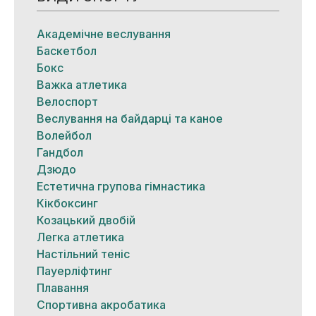
Академічне веслування
Баскетбол
Бокс
Важка атлетика
Велоспорт
Веслування на байдарці та каное
Волейбол
Гандбол
Дзюдо
Естетична групова гімнастика
Кікбоксинг
Козацький двобій
Легка атлетика
Настільний теніс
Пауерліфтинг
Плавання
Спортивна акробатика