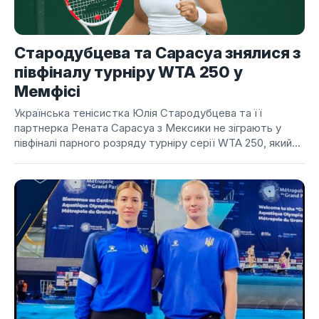
Стародубцева та Сарасуа знялися з
півфіналу турніру WTA 250 у
Мемфісі
Українська тенісистка Юлія Стародубцева та її
партнерка Рената Сарасуа з Мексики не зіграють у
півфіналі парного розряду турніру серії WTA 250, який...