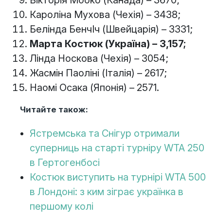
Вікторія Мбоко (Канада) – 3670;
Кароліна Мухова (Чехія) – 3438;
Белінда БенчІч (Швейцарія) – 3331;
Марта Костюк (Україна) – 3,157;
Лінда Носкова (Чехія) – 3054;
Жасмін Паоліні (Італія) – 2617;
Наомі Осака (Японія) – 2571.
Читайте також:
Ястремська та Снігур отримали
суперниць на старті турніру WTA 250
в Гертогенбосі
Костюк виступить на турнірі WTA 500
в Лондоні: з ким зіграє українка в
першому колі