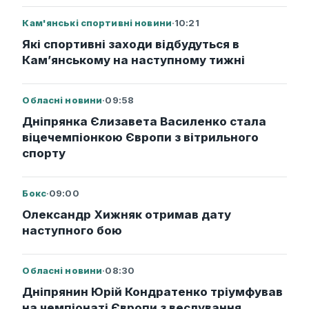
Кам'янські спортивні новини
·
10:21
Які спортивні заходи відбудуться в
Кам’янському на наступному тижні
Обласні новини
·
09:58
Дніпрянка Єлизавета Василенко стала
віцечемпіонкою Європи з вітрильного
спорту
Бокс
·
09:00
Олександр Хижняк отримав дату
наступного бою
Обласні новини
·
08:30
Дніпрянин Юрій Кондратенко тріумфував
на чемпіонаті Європи з веслування