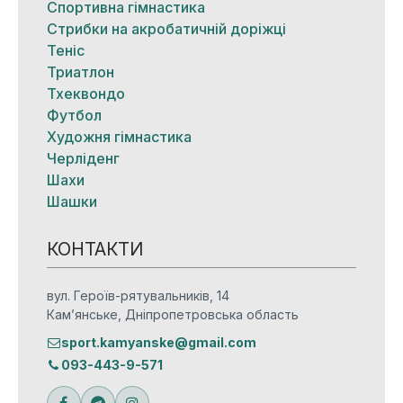
Спортивна гімнастика
Стрибки на акробатичній доріжці
Теніс
Триатлон
Тхеквондо
Футбол
Художня гімнастика
Черліденг
Шахи
Шашки
КОНТАКТИ
вул. Героїв-рятувальників, 14
Кам’янське, Дніпропетровська область
sport.kamyanske@gmail.com
093-443-9-571