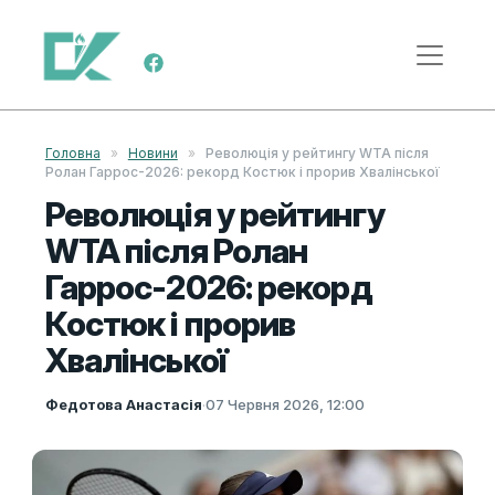
Skip to content
Main Navigation
Головна
»
Новини
»
Революція у рейтингу WTA після
Ролан Гаррос-2026: рекорд Костюк і прорив Хвалінської
Революція у рейтингу
WTA після Ролан
Гаррос-2026: рекорд
Костюк і прорив
Хвалінської
Федотова Анастасія
·
07 Червня 2026, 12:00