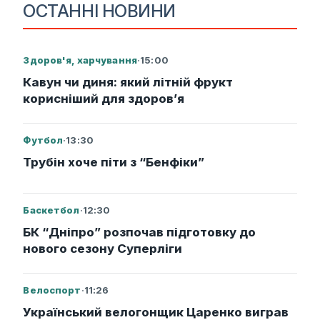
ОСТАННІ НОВИНИ
Здоров'я, харчування
·
15:00
Кавун чи диня: який літній фрукт
корисніший для здоров’я
Футбол
·
13:30
Трубін хоче піти з “Бенфіки”
Баскетбол
·
12:30
БК “Дніпро” розпочав підготовку до
нового сезону Суперліги
Велоспорт
·
11:26
Український велогонщик Царенко виграв