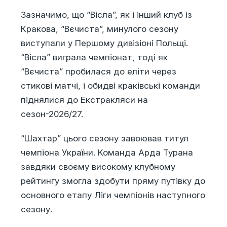
Зазначимо, що “Вісла”, як і інший клуб із
Кракова, “Вєчиста”, минулого сезону
виступали у Першому дивізіоні Польщі.
“Вісла” виграла чемпіонат, тоді як
“Вєчиста” пробилася до еліти через
стикові матчі, і обидві краківські команди
піднялися до Екстракляси на
сезон-2026/27.
“Шахтар” цього сезону завоював титул
чемпіона України. Команда Арда Турана
завдяки своєму високому клубному
рейтингу змогла здобути пряму путівку до
основного етапу Ліги чемпіонів наступного
сезону.