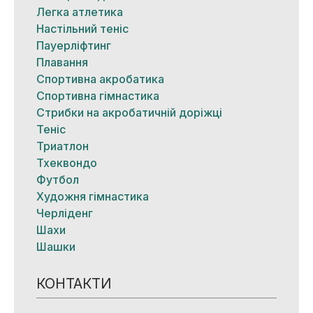
Легка атлетика
Настільний теніс
Пауерліфтинг
Плавання
Спортивна акробатика
Спортивна гімнастика
Стрибки на акробатичній доріжці
Теніс
Триатлон
Тхеквондо
Футбол
Художня гімнастика
Черліденг
Шахи
Шашки
КОНТАКТИ