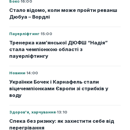
Бокс
·
16:00
Стало відомо, коли може пройти реванш
Дюбуа – Вордлі
Пауерліфтинг
·
15:00
Тренерка кам’янської ДЮФШ “Надія”
стала чемпіонкою області з
пауерліфтингу
Новини
·
14:00
Українки Бочек і Карнафель стали
віцечемпіонками Європи зі стрибків у
воду
Здоров'я, харчування
·
13:10
Спека без ризику: як захистити себе від
перегрівання