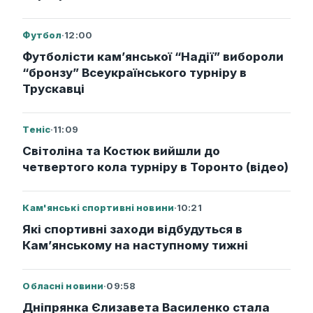
Футбол
·
12:00
Футболісти кам’янської “Надії” вибороли
“бронзу” Всеукраїнського турніру в
Трускавці
Теніс
·
11:09
Світоліна та Костюк вийшли до
четвертого кола турніру в Торонто (відео)
Кам'янські спортивні новини
·
10:21
Які спортивні заходи відбудуться в
Кам’янському на наступному тижні
Обласні новини
·
09:58
Дніпрянка Єлизавета Василенко стала