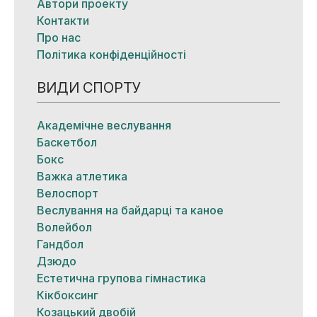
Автори проекту
Контакти
Про нас
Політика конфіденційності
ВИДИ СПОРТУ
Академічне веслування
Баскетбол
Бокс
Важка атлетика
Велоспорт
Веслування на байдарці та каное
Волейбол
Гандбол
Дзюдо
Естетична групова гімнастика
Кікбоксинг
Козацький двобій