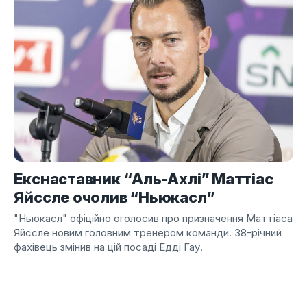
Екснаставник “Аль-Ахлі” Маттіас
Яйссле очолив “Ньюкасл”
"Ньюкасл" офіційно оголосив про призначення Маттіаса
Яйссле новим головним тренером команди. 38-річний
фахівець змінив на цій посаді Едді Гау.