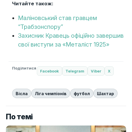
Читайте також:
Маліновський став гравцем
“Трабзонспору”
Захисник Кравець офіційно завершив
свої виступи за «Металіст 1925»
Поділитися
Facebook
Telegram
Viber
X
Вісла
Ліга чемпіонів
футбол
Шахтар
По темі