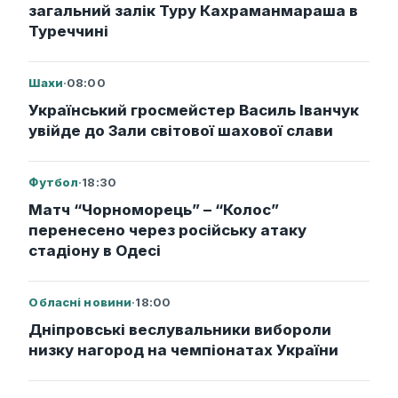
загальний залік Туру Кахраманмараша в
Туреччині
Шахи
·
08:00
Український гросмейстер Василь Іванчук
увійде до Зали світової шахової слави
Футбол
·
18:30
Матч “Чорноморець” – “Колос”
перенесено через російську атаку
стадіону в Одесі
Обласні новини
·
18:00
Дніпровські веслувальники вибороли
низку нагород на чемпіонатах України