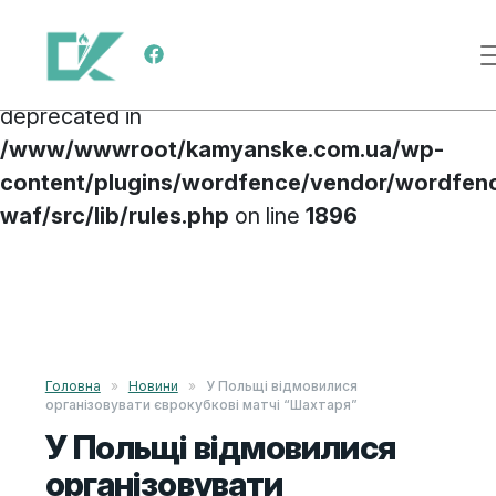
Deprecated
: preg_replace(): Passing null to
Main Navigation
parameter #3 ($subject) of type array|string is
deprecated in
/www/wwwroot/kamyanske.com.ua/wp-
content/plugins/wordfence/vendor/wordfen
waf/src/lib/rules.php
on line
1896
Skip to content
Головна
»
Новини
»
У Польщі відмовилися
організовувати єврокубкові матчі “Шахтаря”
У Польщі відмовилися
організовувати