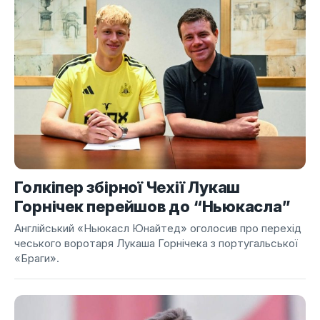
Голкіпер збірної Чехії Лукаш
Горнічек перейшов до “Ньюкасла”
Англійський «Ньюкасл Юнайтед» оголосив про перехід
чеського воротаря Лукаша Горнічека з португальської
«Браги».