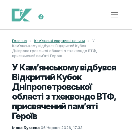
Skip to content
Main Navigation
Головна
»
Кам'янські спортивні новини
»
У
Кам’янському відбувся Відкритий Кубок
Дніпропетровської області з тхеквондо ВТФ,
присвячений пам’яті Героїв
У Кам’янському відбувся
Відкритий Кубок
Дніпропетровської
області з тхеквондо ВТФ,
присвячений пам’яті
Героїв
Ілона Бугаєва
·
06 Червня 2026, 17:33