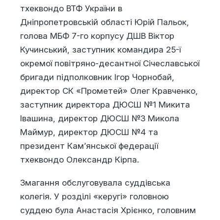
тхеквондо ВТФ України в
Дніпропетровській області Юрій Пальок,
голова МБФ 7-го корпусу ДШВ Віктор
Кучинський, заступник командира 25-ї
окремої повітряно-десантної Січеславської
бригади підполковник Ігор Чорнобай,
директор СК «Прометей» Олег Кравченко,
заступник директора ДЮСШ №1 Микита
Івашина, директор ДЮСШ №3 Микола
Маймур, директор ДЮСШ №4 та
президент Кам’янської федерації
тхеквондо Олександр Кірпа.
Змагання обслуговувала суддівська
колегія. У розділі «керугі» головною
суддею була Анастасія Хрієнко, головним