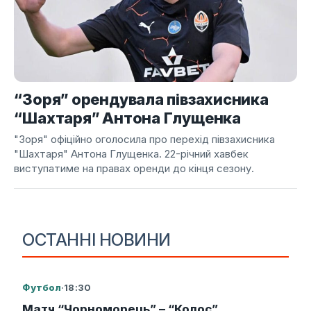
“Зоря” орендувала півзахисника
“Шахтаря” Антона Глущенка
"Зоря" офіційно оголосила про перехід півзахисника
"Шахтаря" Антона Глущенка. 22-річний хавбек
виступатиме на правах оренди до кінця сезону.
ОСТАННІ НОВИНИ
Футбол
·
18:30
Матч “Чорноморець” – “Колос”