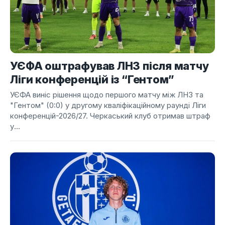
УЄФА оштрафував ЛНЗ після матчу
Ліги конференцій із “Гентом”
УЄФА виніс рішення щодо першого матчу між ЛНЗ та
"Гентом" (0:0) у другому кваліфікаційному раунді Ліги
конференцій-2026/27. Черкаський клуб отримав штраф
у...