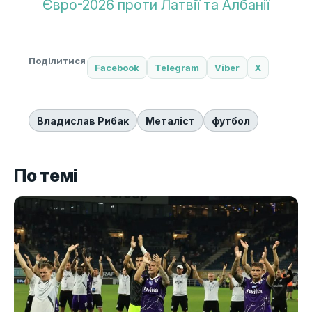
Євро-2026 проти Латвії та Албанії
Поділитися
Facebook
Telegram
Viber
X
Владислав Рибак
Металіст
футбол
По темі