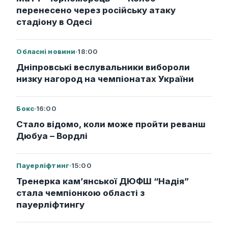
перенесено через російську атаку
стадіону в Одесі
Обласні новини
·
18:00
Дніпровські веслувальники вибороли
низку нагород на чемпіонатах України
Бокс
·
16:00
Стало відомо, коли може пройти реванш
Дюбуа – Вордлі
Пауерліфтинг
·
15:00
Тренерка кам’янської ДЮФШ “Надія”
стала чемпіонкою області з
пауерліфтингу