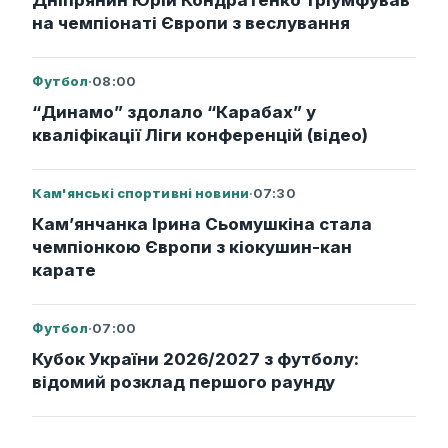
Дніпрянин Юрій Кондратенко тріумфував
на чемпіонаті Європи з веслування
Футбол
·
08:00
“Динамо” здолало “Карабах” у
кваліфікації Ліги конференцій (відео)
Кам'янські спортивні новини
·
07:30
Кам’янчанка Ірина Сьомушкіна стала
чемпіонкою Європи з кіокушин-кан
карате
Футбол
·
07:00
Кубок України 2026/2027 з футболу:
відомий розклад першого раунду