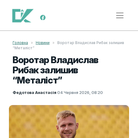
Skip to content
Main Navigation
Головна
»
Новини
»
Воротар Владислав Рибак залишив
“Металіст”
Воротар Владислав
Рибак залишив
“Металіст”
Федотова Анастасія
·
04 Червня 2026, 08:20