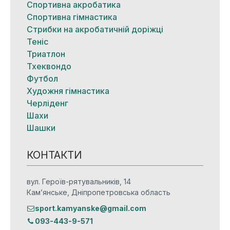
Спортивна акробатика
Спортивна гімнастика
Стрибки на акробатичній доріжці
Теніс
Триатлон
Тхеквондо
Футбол
Художня гімнастика
Черліденг
Шахи
Шашки
КОНТАКТИ
вул. Героїв-рятувальників, 14
Кам’янське, Дніпропетровська область
sport.kamyanske@gmail.com
093-443-9-571