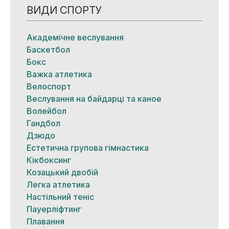
ВИДИ СПОРТУ
Академічне веслування
Баскетбол
Бокс
Важка атлетика
Велоспорт
Веслування на байдарці та каное
Волейбол
Гандбол
Дзюдо
Естетична групова гімнастика
Кікбоксинг
Козацький двобій
Легка атлетика
Настільний теніс
Пауерліфтинг
Плавання