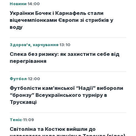
Новини
·
14:00
Українки Бочек і Карнафель стали
віцечемпіонками Європи зі стрибків у
воду
Здоров'я, харчування
·
13:10
Спека без ризику: як захистити себе від
перегрівання
Футбол
·
12:00
Футболісти кам’янської “Надії” вибороли
“бронзу” Всеукраїнського турніру в
Трускавці
Теніс
·
11:09
Світоліна та Костюк вийшли до