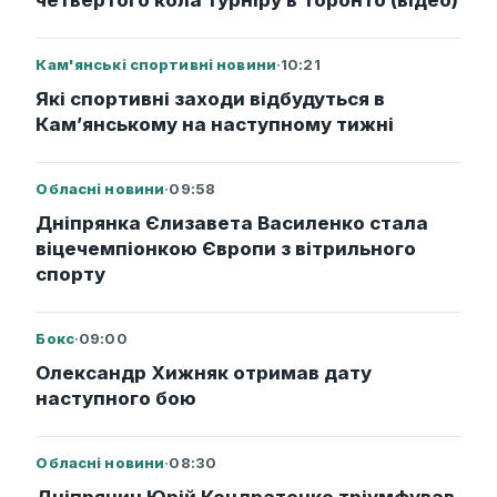
четвертого кола турніру в Торонто (відео)
Кам'янські спортивні новини
·
10:21
Які спортивні заходи відбудуться в
Кам’янському на наступному тижні
Обласні новини
·
09:58
Дніпрянка Єлизавета Василенко стала
віцечемпіонкою Європи з вітрильного
спорту
Бокс
·
09:00
Олександр Хижняк отримав дату
наступного бою
Обласні новини
·
08:30