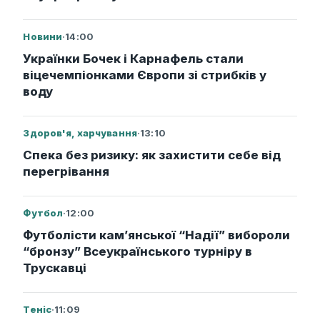
Новини
·
14:00
Українки Бочек і Карнафель стали
віцечемпіонками Європи зі стрибків у
воду
Здоров'я, харчування
·
13:10
Спека без ризику: як захистити себе від
перегрівання
Футбол
·
12:00
Футболісти кам’янської “Надії” вибороли
“бронзу” Всеукраїнського турніру в
Трускавці
Теніс
·
11:09