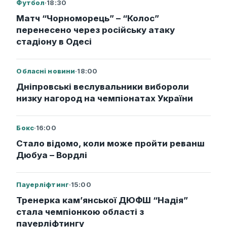
Футбол
·
18:30
Матч “Чорноморець” – “Колос”
перенесено через російську атаку
стадіону в Одесі
Обласні новини
·
18:00
Дніпровські веслувальники вибороли
низку нагород на чемпіонатах України
Бокс
·
16:00
Стало відомо, коли може пройти реванш
Дюбуа – Вордлі
Пауерліфтинг
·
15:00
Тренерка кам’янської ДЮФШ “Надія”
стала чемпіонкою області з
пауерліфтингу