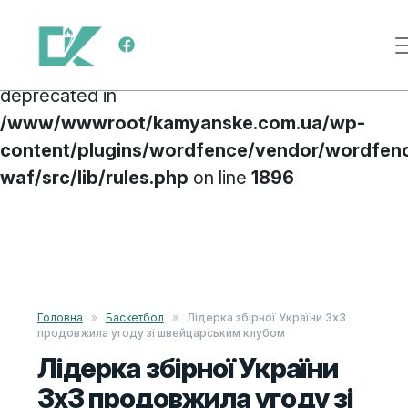
Deprecated
: preg_replace(): Passing null to
Main Navigation
parameter #3 ($subject) of type array|string is
deprecated in
/www/wwwroot/kamyanske.com.ua/wp-
content/plugins/wordfence/vendor/wordfen
waf/src/lib/rules.php
on line
1896
Skip to content
Головна
»
Баскетбол
»
Лідерка збірної України 3х3
продовжила угоду зі швейцарським клубом
Лідерка збірної України
3х3 продовжила угоду зі