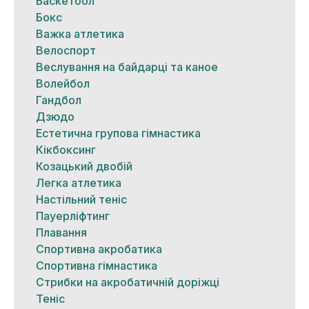
Баскетбол
Бокс
Важка атлетика
Велоспорт
Веслування на байдарці та каное
Волейбол
Гандбол
Дзюдо
Естетична групова гімнастика
Кікбоксинг
Козацький двобій
Легка атлетика
Настільний теніс
Пауерліфтинг
Плавання
Спортивна акробатика
Спортивна гімнастика
Стрибки на акробатичній доріжці
Теніс