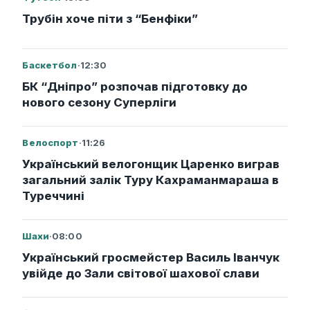
Трубін хоче піти з “Бенфіки”
Баскетбол
·
12:30
БК “Дніпро” розпочав підготовку до
нового сезону Суперліги
Велоспорт
·
11:26
Український велогонщик Царенко виграв
загальний залік Туру Кахраманмараша в
Туреччині
Шахи
·
08:00
Український гросмейстер Василь Іванчук
увійде до Зали світової шахової слави