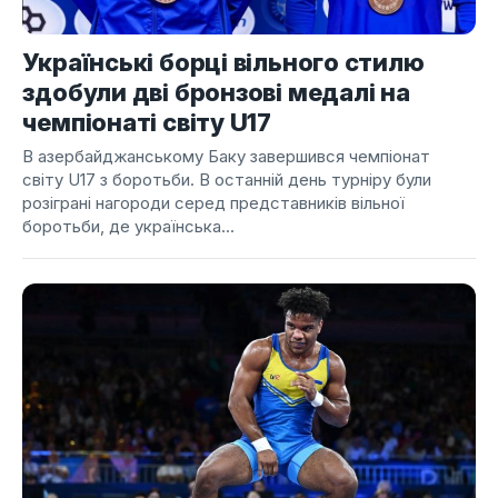
Українські борці вільного стилю
здобули дві бронзові медалі на
чемпіонаті світу U17
В азербайджанському Баку завершився чемпіонат
світу U17 з боротьби. В останній день турніру були
розіграні нагороди серед представників вільної
боротьби, де українська...