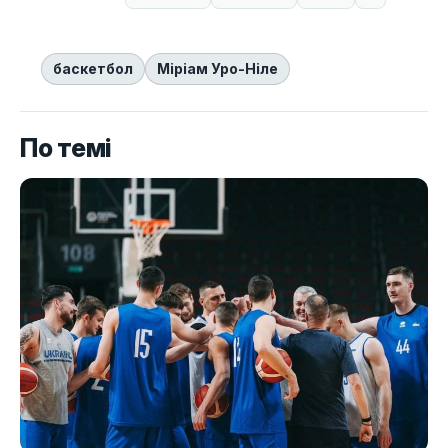
баскетбол
Міріам Уро-Ніле
По темі