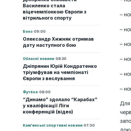
Василенко стала
віцечемпіонкою Європи з
– но
вітрильного спорту
– но
Бокс
·
09:00
Олександр Хижняк отримав
– но
дату наступного бою
– но
Обласні новини
·
08:30
Дніпрянин Юрій Кондратенко
тріумфував на чемпіонаті
– но
Європи з веслування
– но
Футбол
·
08:00
“Динамо” здолало “Карабах”
Для 
у кваліфікації Ліги
конференцій (відео)
черв
зап
Кам'янські спортивні новини
·
07:30
доку