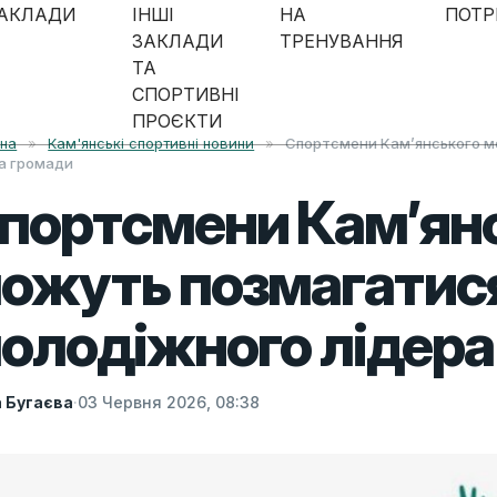
АКЛАДИ
ІНШІ
НА
ПОТР
ЗАКЛАДИ
ТРЕНУВАННЯ
ТА
СПОРТИВНІ
ПРОЄКТИ
вна
»
Кам'янські спортивні новини
»
Спортсмени Кам’янського м
а громади
портсмени Кам’ян
ожуть позмагатися
олодіжного лідера
а Бугаєва
·
03 Червня 2026, 08:38