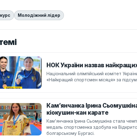
курс
Молодіжний лідер
темі
НОК України назвав найкращи
Національний олімпійський комітет Украї
«Найкращий спортсмен місяця» за підсум
Кам’янчанка Ірина Сьомушкін
кіокушин-кан карате
Кам'янчанка Ірина Сьомушкіна стала чемп
медаль спортсменка здобула на Відкритом
болгарському Бургасі.