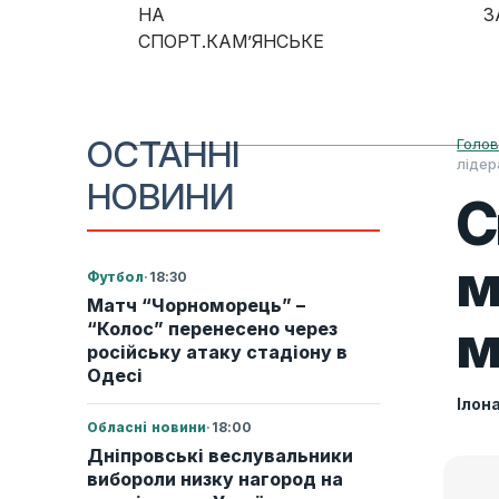
Skip to content
НА
З
СПОРТ.КАМ’ЯНСЬКЕ
Main Navigation
ОСТАННІ
Голо
лідер
НОВИНИ
С
м
Футбол
·
18:30
Матч “Чорноморець” –
м
“Колос” перенесено через
російську атаку стадіону в
Одесі
Ілон
Обласні новини
·
18:00
Дніпровські веслувальники
вибороли низку нагород на