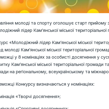
вління молоді та спорту оголошує старт прийому з
одіжний лідер Кам’янської міської територіальної
урс «Молодіжний лідер Кам’янської міської терит
д молоді Кам’янської міської територіальної гром
можці у 8 номінаціях за особисті досягнення у су
итку Кам’янської міської територіальної громади 
ади на регіональному, всеукраїнському та міжнаро
еможці Конкурсу визначаються у номінаціях:
мінація «Творчі досягнення»;
мінація «Спортивні досягнення»;