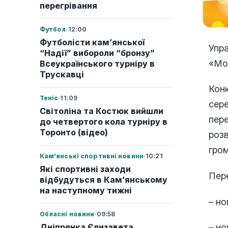
перегрівання
Футбол
·
12:00
Футболісти кам’янської
Упра
“Надії” вибороли “бронзу”
«Мол
Всеукраїнського турніру в
Трускавці
Конк
Теніс
·
11:09
сере
Світоліна та Костюк вийшли
пере
до четвертого кола турніру в
Торонто (відео)
розв
гром
Кам'янські спортивні новини
·
10:21
Які спортивні заходи
Пер
відбудуться в Кам’янському
на наступному тижні
– но
Обласні новини
·
09:58
Дніпрянка Єлизавета
– но