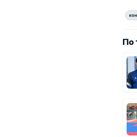
кон
По 