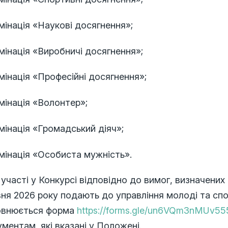
мінація «Наукові досягнення»;
мінація «Виробничі досягнення»;
мінація «Професійні досягнення»;
мінація «Волонтер»;
мінація «Громадський діяч»;
мінація «Особиста мужність».
участі у Конкурсі відповідно до вимог, визначени
ня 2026 року подають до управління молоді та спо
овнюється форма
https://forms.gle/un6VQm3nMUv5
ментам, які вказані у Положені.