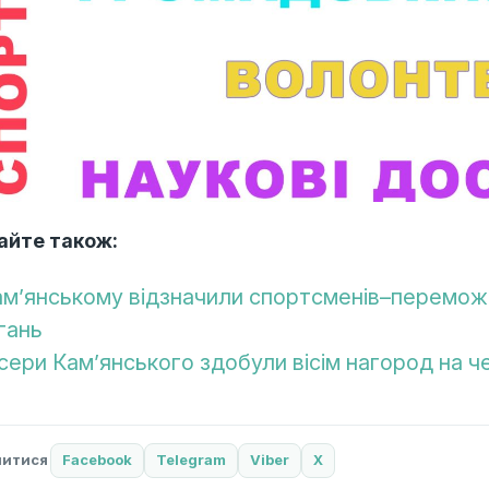
айте також:
ам’янському відзначили спортсменів–переможц
гань
сери Кам’янського здобули вісім нагород на 
литися
Facebook
Telegram
Viber
X