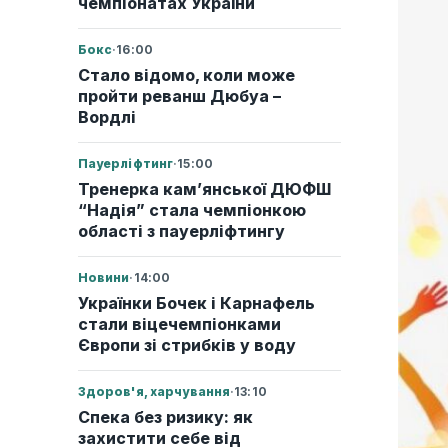
чемпіонатах України
Бокс
·
16:00
Стало відомо, коли може
пройти реванш Дюбуа –
Вордлі
Пауерліфтинг
·
15:00
Тренерка кам’янської ДЮФШ
“Надія” стала чемпіонкою
області з пауерліфтингу
Новини
·
14:00
Українки Бочек і Карнафель
стали віцечемпіонками
Європи зі стрибків у воду
Здоров'я, харчування
·
13:10
Спека без ризику: як
захистити себе від